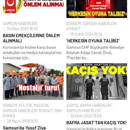
SAMSUN HABERLERİ
GÜNDEM
,
SAMSUN HABERLERİ
,
24 Mart 2020 16:33
SİYASET
19 Şubat 2024 18:32
BASIN EMEKÇİLERİNE ÖNLEM
ALINMALI
‘HERKESİN OYUNA TALİBİZ’
Koronavirüs krizine karşı basın
Samsun CHP Büyükşehir Belediye
emekçileri ve medya kuruluşlarının
Başkan Adayı Cevat Öncü,
korunması için...
“Partiler bu...
GÜNDEM
,
KÜLTÜR
,
MAGAZİN
,
ASAYİŞ
,
BAFRA HABERLERİ
,
SAMSUN HABERLERİ
,
SİYASET
,
SON
SAMSUN HABERLERİ
DAKİKA
12 Ekim 2022 16:09
28 Mayıs 2018 18:55
BAFRA JASAT’TAN KAÇIŞ YOK!
Samsun’da Yusuf Ziya
Samsun'un Bafra ilçesinde 30 yıl