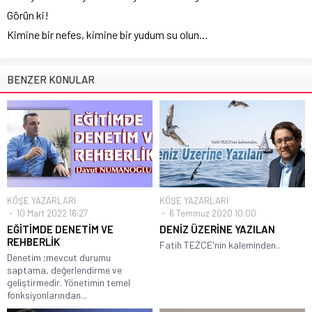
Görün ki!
Kimine bir nefes, kimine bir yudum su olun…
BENZER KONULAR
KÖŞE YAZARLARI
KÖŞE YAZARLARI
10 Mart 2022 16:27
6 Temmuz 2020 10:00
EĞİTİMDE DENETİM VE
DENİZ ÜZERİNE YAZILAN
REHBERLİK
Fatih TEZCE'nin kaleminden..
Denetim ;mevcut durumu
saptama, değerlendirme ve
geliştirmedir. Yönetimin temel
fonksiyonlarından...