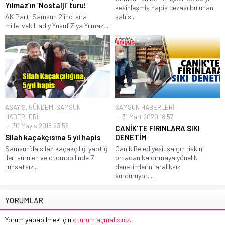
Yılmaz’ın ‘Nostalji’ turu!
kesinleşmiş hapis cezası bulunan
AK Parti Samsun 2'inci sıra
şahıs...
milletvekili adıy Yusuf Ziya Yılmaz,...
ASAYİŞ
,
GÜNDEM
,
SAMSUN
SAMSUN HABERLERİ
HABERLERİ
31 Mart 2020 18:57
30 Mayıs 2018 23:56
CANİK’TE FIRINLARA SIKI
Silah kaçakçısına 5 yıl hapis
DENETİM
Samsun’da silah kaçakçılığı yaptığı
Canik Belediyesi, salgın riskini
ileri sürülen ve otomobilinde 7
ortadan kaldırmaya yönelik
ruhsatsız...
denetimlerini aralıksız
sürdürüyor....
YORUMLAR
Yorum yapabilmek için
oturum açmalısınız
.