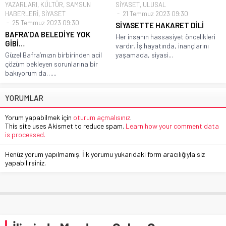
YAZARLARI
,
KÜLTÜR
,
SAMSUN
SİYASET
,
ULUSAL
HABERLERİ
,
SİYASET
21 Temmuz 2023 09:30
25 Temmuz 2023 09:30
SİYASETTE HAKARET DİLİ
BAFRA’DA BELEDİYE YOK
Her insanın hassasiyet öncelikleri
GİBİ…
vardır. İş hayatında, inançlarını
Güzel Bafra’mızın birbirinden acil
yaşamada, siyasi...
çözüm bekleyen sorunlarına bir
bakıyorum da…...
YORUMLAR
Yorum yapabilmek için
oturum açmalısınız
.
This site uses Akismet to reduce spam.
Learn how your comment data
is processed.
Henüz yorum yapılmamış. İlk yorumu yukarıdaki form aracılığıyla siz
yapabilirsiniz.