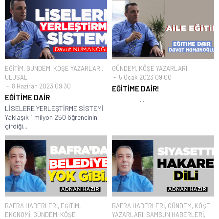
EĞİTİM
,
GÜNDEM
,
KÖŞE YAZARLARI
,
GÜNDEM
,
KÖŞE YAZARLARI
ULUSAL
5 Ocak 2023 09:00
8 Haziran 2023 09:30
EĞİTİME DAİR!
EĞİTİME DAİR
...
LİSELERE YERLEŞTİRME SİSTEMİ
Yaklaşık 1 milyon 250 öğrencinin
girdiği...
BAFRA HABERLERİ
,
EĞİTİM
,
BAFRA HABERLERİ
,
GÜNDEM
,
KÖŞE
EKONOMİ
,
GÜNDEM
,
KÖŞE
YAZARLARI
,
SAMSUN HABERLERİ
,