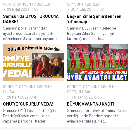
ASAYİŞ
,
SAMSUN HABERLERİ
SAMSUN HABERLERİ
29 Eylül 2023 14:52
30 Aralık 2018 16:02
Samsun’da UYUŞTURUCUYA
Başkan Zihni Şahin’den ‘Yeni
DARBE!
Yıl’ mesajı
Samsun polisi tarafından
Samsun Büyükşehir Belediye
uyuşturucu ticaretine yönelik
Başkanı Zihni Şahin, yeni yılı
düzenlenen 3 ayrı operasyonda...
kutladığı mesajında...
GÜNDEM
,
SAMSUN HABERLERİ
,
GÜNDEM
,
SAMSUN HABERLERİ
,
ULUSAL
SPOR
,
ULUSAL
28 Mart 2022 18:11
3 Nisan 2022 13:36
OMÜ’YE ‘GURURLU’ VEDA!
BÜYÜK AVANTAJ KAÇTI!
Samsun OMÜ Lisansüstü Eğitim
Samsunspor, play-off mücadelesi
Enstitüsü'nden emekli olan
verdiği ligde Bandırmaspor ile
yazışma personeli Kader...
evinde karşılaştı. Net...