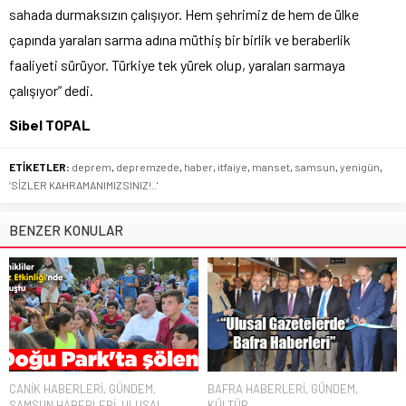
sahada durmaksızın çalışıyor. Hem şehrimiz de hem de ülke
çapında yaraları sarma adına müthiş bir birlik ve beraberlik
faaliyeti sürüyor. Türkiye tek yürek olup, yaraları sarmaya
çalışıyor” dedi.
Sibel TOPAL
ETİKETLER:
deprem
,
depremzede
,
haber
,
itfaiye
,
manset
,
samsun
,
yenigün
,
‘SİZLER KAHRAMANIMIZSINIZ!..'
BENZER KONULAR
CANİK HABERLERİ
,
GÜNDEM
,
BAFRA HABERLERİ
,
GÜNDEM
,
SAMSUN HABERLERİ
,
ULUSAL
KÜLTÜR