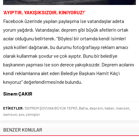
‘AYIPTIR, YAKIŞIKSIZDIR, KINIYORUZ!’
Facebook üzerinde yapılan paylaşıma ise vatandaşlar adeta
yorum yağdırdı. Vatandaşlar, deprem gibi büyük afetlerin ortak
acılar olduğunu belirterek, “Böylesi bir ortamda kendi isimleri
yazılı kolileri dağıtarak, bu durumu fotoğraflayıp reklam amacı
olarak kullanmak şovdur ve çok ayıptır. Bunu bir belediye
başkanının yapması ise son derece yakışıksızdır. Deprem acılarını
kendi reklamlarına alet eden Belediye Başkanı Hamit Kılıç’ı
kınıyoruz” değerlendirmesinde bulundu.
Sinem ÇAKIR
ETİKETLER:
'DEPREM ŞOV'UNA BÜYÜK TEPKİ!
,
Bafra
,
deprem
,
haber
,
manset
,
samsun
,
şov
,
yenigün
BENZER KONULAR