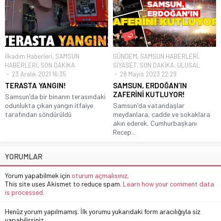
İlkadım Haberleri
,
SAMSUN
GÜNDEM
,
SAMSUN HABERLERİ
,
HABERLERİ
,
SON DAKİKA
SİYASET
,
SON DAKİKA
,
ULUSAL
23 Aralık 2021 16:35
28 Mayıs 2023 22:29
TERASTA YANGIN!
SAMSUN, ERDOĞAN’IN
ZAFERİNİ KUTLUYOR!
Samsun'da bir binanın terasındaki
odunlukta çıkan yangın itfaiye
Samsun'da vatandaşlar
tarafından söndürüldü
meydanlara, cadde ve sokaklara
akın ederek, Cumhurbaşkanı
Recep...
YORUMLAR
Yorum yapabilmek için
oturum açmalısınız
.
This site uses Akismet to reduce spam.
Learn how your comment data
is processed.
Henüz yorum yapılmamış. İlk yorumu yukarıdaki form aracılığıyla siz
yapabilirsiniz.