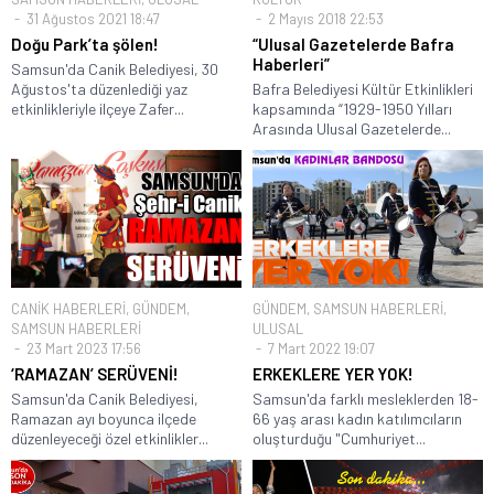
31 Ağustos 2021 18:47
2 Mayıs 2018 22:53
Doğu Park’ta şölen!
“Ulusal Gazetelerde Bafra
Haberleri”
Samsun'da Canik Belediyesi, 30
Ağustos'ta düzenlediği yaz
Bafra Belediyesi Kültür Etkinlikleri
etkinlikleriyle ilçeye Zafer...
kapsamında “1929-1950 Yılları
Arasında Ulusal Gazetelerde...
CANİK HABERLERİ
,
GÜNDEM
,
GÜNDEM
,
SAMSUN HABERLERİ
,
SAMSUN HABERLERİ
ULUSAL
23 Mart 2023 17:56
7 Mart 2022 19:07
‘RAMAZAN’ SERÜVENİ!
ERKEKLERE YER YOK!
Samsun'da Canik Belediyesi,
Samsun'da farklı mesleklerden 18-
Ramazan ayı boyunca ilçede
66 yaş arası kadın katılımcıların
düzenleyeceği özel etkinlikler...
oluşturduğu "Cumhuriyet...