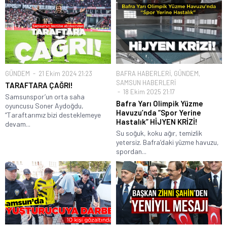
GÜNDEM
21 Ekim 2024 21:23
BAFRA HABERLERİ
,
GÜNDEM
,
SAMSUN HABERLERİ
TARAFTARA ÇAĞRI!
18 Ekim 2025 21:17
Samsunspor’un orta saha
Bafra Yarı Olimpik Yüzme
oyuncusu Soner Aydoğdu,
Havuzu’nda “Spor Yerine
“Taraftarımız bizi desteklemeye
Hastalık” HİJYEN KRİZİ!
devam...
Su soğuk, koku ağır, temizlik
yetersiz. Bafra’daki yüzme havuzu,
spordan...