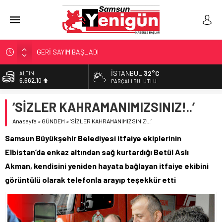
GERİ SAYIM BAŞLADI
SAMSUNSPOR’DA HEDEF 5’İNCİLİK!
İSTANBUL
32°C
ALTIN
6.662,10
‘BAFRA’YA YATIRIM YAPIN!’
PARÇALI BULUTLU
İŞTE FINDIK FİYATI!
BİST
‘SİZLER KAHRAMANIMIZSINIZ!..’
13.779,39
YÖNETİCİ SEÇERKEN YAPILAN EN BÜYÜK HATALAR
Anasayfa
»
GÜNDEM
»
‘SİZLER KAHRAMANIMIZSINIZ!..’
DOLAR
47,6954
Samsun Büyükşehir Belediyesi itfaiye ekiplerinin
EURO
Elbistan’da enkaz altından sağ kurtardığı Betül Aslı
55,1824
Akman, kendisini yeniden hayata bağlayan itfaiye ekibini
görüntülü olarak telefonla arayıp teşekkür etti