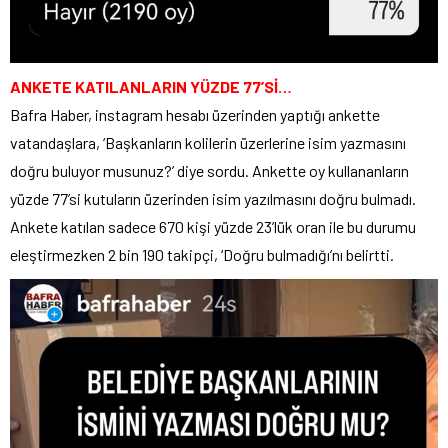
ANKETE KATILANLARIN YÜZDE 77’Sİ…
Bafra Haber, instagram hesabı üzerinden yaptığı ankette
vatandaşlara, ‘Başkanların kolilerin üzerlerine isim yazmasını
doğru buluyor musunuz?’ diye sordu. Ankette oy kullananların
yüzde 77’si kutuların üzerinden isim yazılmasını doğru bulmadı.
Ankete katılan sadece 670 kişi yüzde 23’lük oran ile bu durumu
eleştirmezken 2 bin 190 takipçi, ‘Doğru bulmadığı’nı belirtti.