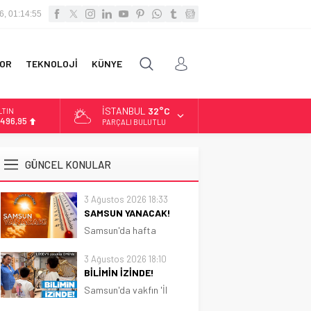
6, 01:14:57
OR
TEKNOLOJİ
KÜNYE
İSTANBUL
32°C
İST
3.703,13
PARÇALI BULUTLU
OLAR
7,5639
GÜNCEL KONULAR
URO
4,9859
3 Ağustos 2026 18:33
SAMSUN YANACAK!
LTIN
.496,95
Samsun'da hafta
boyunca güneşli ve sıcak
hava etkili olacak.
3 Ağustos 2026 18:10
Sıcaklık 31 dereceye
BİLİMİN İZİNDE!
kadar çıkacak
Samsun'da vakfın 'İl
Koordinatörlüğü'nce