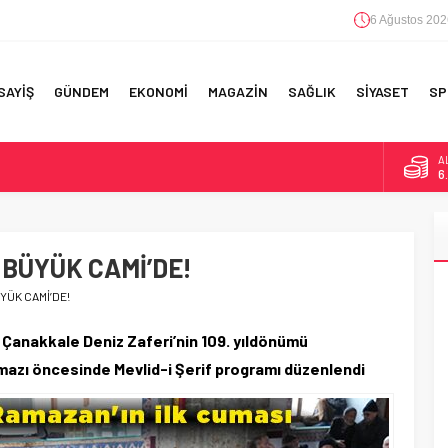
6 Ağustos 202
SAYİŞ
GÜNDEM
EKONOMİ
MAGAZİN
SAĞLIK
SİYASET
SP
B
1
D
4
RI!
 BÜYÜK CAMİ’DE!
E
5
YÜK CAMİ’DE!
A
6
 Çanakkale Deniz Zaferi’nin 109. yıldönümü
zı öncesinde Mevlid-i Şerif programı düzenlendi