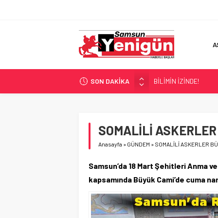
A
SON DAKİKA
BİLİMİN İZİNDE!
TIR’A ‘ZEHİR’ BASKINI!
FECİ SON!
UÇURUMDA CAN PAZA
SOMALİLİ ASKERLER
SAMSUN YANACAK!
Anasayfa
»
GÜNDEM
»
SOMALİLİ ASKERLER BÜ
Samsun’da 18 Mart Şehitleri Anma ve
kapsamında Büyük Cami’de cuma nama