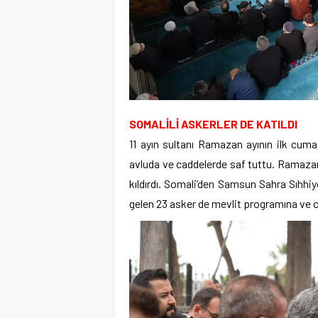
SOMALİLİ ASKERLER DE KATILDI
11 ayın sultanı Ramazan ayının ilk cu
avluda ve caddelerde saf tuttu. Ramazan
kıldırdı. Somali’den Samsun Sahra Sıhh
gelen 23 asker de mevlit programına ve 