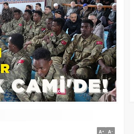
A
A
+
-