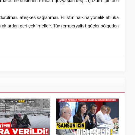
amaset ile süslenen timsah gözyaşları değil, çözüm için acil
rdurulmalı, ateşkes sağlanmalı, Filistin halkına yönelik abluka
 topraklardan geri çekilmelidir. Tüm emperyalist güçler bölgeden