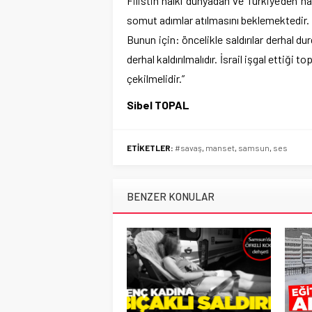
Filistin halkı dünyadan ve Türkiye’den h
somut adımlar atılmasını beklemektedir.
Bunun için: öncelikle saldırılar derhal du
derhal kaldırılmalıdır. İsrail işgal ettiği
çekilmelidir.”
Sibel TOPAL
ETİKETLER:
#savaş
,
manset
,
samsun
,
ses
BENZER KONULAR