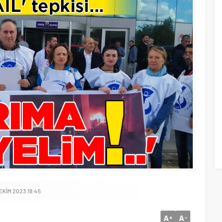
EKIM 2023 18:45
A
A
+
-