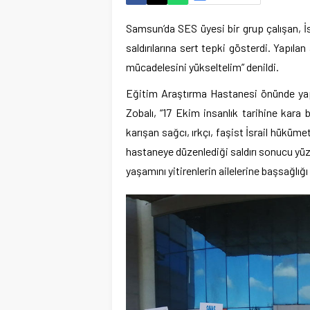
Samsun’da SES üyesi bir grup çalışan, İ
saldırılarına sert tepki gösterdi. Yapıla
mücadelesini yükseltelim” denildi.
Eğitim Araştırma Hastanesi önünde yap
Zobalı, “17 Ekim insanlık tarihine kara 
karışan sağcı, ırkçı, faşist İsrail hükü
hastaneye düzenlediği saldırı sonucu yüzle
yaşamını yitirenlerin ailelerine başsağlığı v