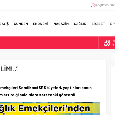
8 Ağustos 202
SAYİŞ
GÜNDEM
EKONOMİ
MAGAZİN
SAĞLIK
SİYASET
SP
A
6
F 5’İNCİLİK!
B
1
IN!’
İM!..’
D
47
 YAPILAN EN BÜYÜK HATALAR
..’
E
5
ekçileri Sendikası(SES) üyeleri, yaptıkları basın
 ettirdiği saldırılara sert tepki gösterdi