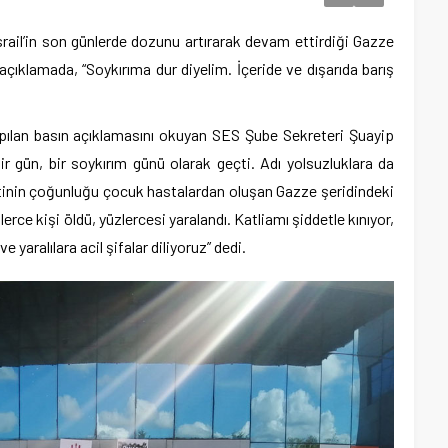
srail’in son günlerde dozunu artırarak devam ettirdiği Gazze
n açıklamada, “Soykırıma dur diyelim. İçeride ve dışarıda barış
ılan basın açıklamasını okuyan SES Şube Sekreteri Şuayip
bir gün, bir soykırım günü olarak geçti. Adı yolsuzluklara da
metinin çoğunluğu çocuk hastalardan oluşan Gazze şeridindeki
rce kişi öldü, yüzlercesi yaralandı. Katliamı şiddetle kınıyor,
e yaralılara acil şifalar diliyoruz” dedi.