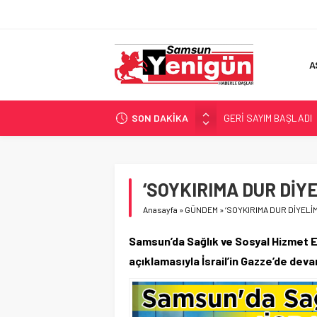
A
SON DAKİKA
GERİ SAYIM BAŞLADI
SAMSUNSPOR’DA HEDE
‘BAFRA’YA YATIRIM YAP
İŞTE FINDIK FİYATI!
‘SOYKIRIMA DUR DİYEL
YÖNETİCİ SEÇERKEN
Anasayfa
»
GÜNDEM
»
‘SOYKIRIMA DUR DİYELİM!
Samsun’da Sağlık ve Sosyal Hizmet Em
açıklamasıyla İsrail’in Gazze’de devam