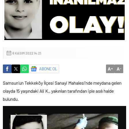
6 KASIM 2022 14:21
A
A
ABONE OL
+
-
Samsun’un Tekkeköy İlçesi Sanayi Mahalesi’nde meydana gelen
olayda 15 yaşındaki Ali K., yakınları tarafından iple asılı halde
bulundu.