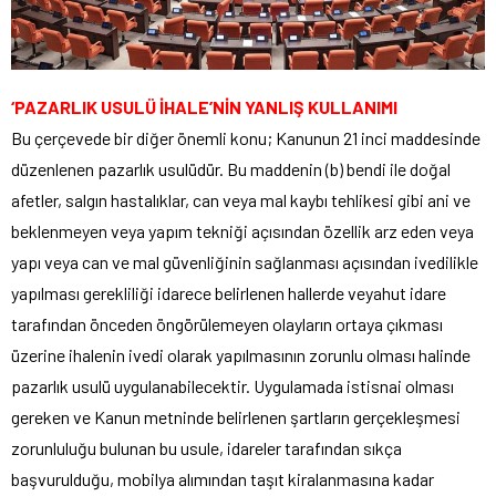
‘PAZARLIK USULÜ İHALE’NİN YANLIŞ KULLANIMI
Bu çerçevede bir diğer önemli konu; Kanunun 21 inci maddesinde
düzenlenen pazarlık usulüdür. Bu maddenin (b) bendi ile doğal
afetler, salgın hastalıklar, can veya mal kaybı tehlikesi gibi ani ve
beklenmeyen veya yapım tekniği açısından özellik arz eden veya
yapı veya can ve mal güvenliğinin sağlanması açısından ivedilikle
yapılması gerekliliği idarece belirlenen hallerde veyahut idare
tarafından önceden öngörülemeyen olayların ortaya çıkması
üzerine ihalenin ivedi olarak yapılmasının zorunlu olması halinde
pazarlık usulü uygulanabilecektir. Uygulamada istisnai olması
gereken ve Kanun metninde belirlenen şartların gerçekleşmesi
zorunluluğu bulunan bu usule, idareler tarafından sıkça
başvurulduğu, mobilya alımından taşıt kiralanmasına kadar