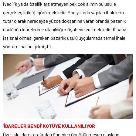
ivedilik ya da özellik arz etmeyen pek çok alımın bu usulle
gerçekleştirildiği görülmektedir. Son yıllarda yapılan ihalelerin
tutar olarak neredeyse yüzde doksanına varan oranda pazarlık
usulünün idarelerce kullanıldığı müşahede edilmektedir. Kısaca
istisnai olması gereken pazarlık usulü uygulamada temel ihale
yöntemi haline gelmiştir.
‘İDARELER BENDİ’ KÖTÜYE KULLANILIYOR
Özellikle idare tarafından önceden öngörülemeyen olayların