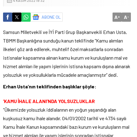
4 KASIM 2022 19:32
A
A
ABONE OL
+
-
Samsun Milletvekili ve İYİ Parti Grup Başkanvekili Erhan Usta,
TBMM Başkanlığına sunduğu kanun teklifinde “Kamu alımları
ilkeleri göz ardı edilerek, muhtelif özel maksatlarla sonradan
istisnalar kapsamına alınan kamu kurum ve kuruluşların mal ve
hizmet alımları ile yapım işlerinin istisna kapsamı dışına alınarak
yolsuzluk ve yoksulluklarla mücadele amaçlanmıştır” dedi.
Erhan Usta’nın teklifinden başlıklar şöyle:
‘KAMU İHALE ALANI’NDA YOLSUZLUKLAR
“Ülkemizde yolsuzluk iddialarının en yoğun yaşandığı alan
kuşkusuz kamu ihale alanıdır. 04/01/2002 tarihli ve 4734 sayılı
Kamu İhale Kanun kapsamındaki bazı kurum ve kuruluşların mal
ve hizmet alımları ile yapım işlerinin sonradan istisnalar