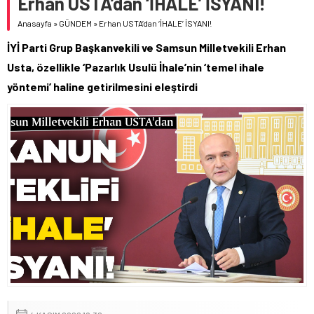
Erhan USTA’dan ‘İHALE’ İSYANI!
Anasayfa
»
GÜNDEM
»
Erhan USTA’dan ‘İHALE’ İSYANI!
İYİ Parti Grup Başkanvekili ve Samsun Milletvekili Erhan
Usta, özellikle ‘Pazarlık Usulü İhale’nin ‘temel ihale
yöntemi’ haline getirilmesini eleştirdi