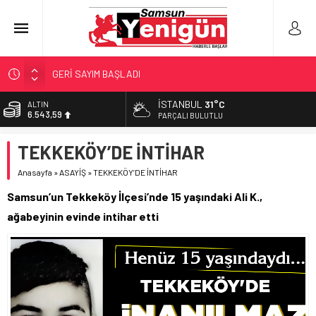
GERİ SAYIM BAŞLADI
SAMSUNSPOR’DA HEDEF 5’İNCİLİK!
İSTANBUL
31°C
ALTIN
6.543,59
‘BAFRA’YA YATIRIM YAPIN!’
PARÇALI BULUTLU
İŞTE FINDIK FİYATI!
BİST
TEKKEKÖY’DE İNTİHAR
13.798,82
YÖNETİCİ SEÇERKEN YAPILAN EN BÜYÜK HATALAR
Anasayfa
»
ASAYİŞ
»
TEKKEKÖY’DE İNTİHAR
DOLAR
47,7010
Samsun’un Tekkeköy İlçesi’nde 15 yaşındaki Ali K.,
EURO
ağabeyinin evinde intihar etti
55,0063