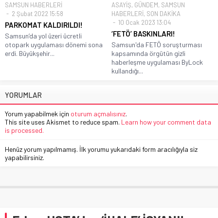
SAMSUN HABERLERİ
ASAYİŞ
,
GÜNDEM
,
SAMSUN
2 Şubat 2022 15:58
HABERLERİ
,
SON DAKİKA
10 Ocak 2023 13:04
PARKOMAT KALDIRILDI!
‘FETÖ’ BASKINLARI!
Samsun’da yol üzeri ücretli
otopark uygulaması dönemi sona
Samsun'da FETÖ soruşturması
erdi. Büyükşehir...
kapsamında örgütün gizli
haberleşme uygulaması ByLock
kullandığı...
YORUMLAR
Yorum yapabilmek için
oturum açmalısınız
.
This site uses Akismet to reduce spam.
Learn how your comment data
is processed.
Henüz yorum yapılmamış. İlk yorumu yukarıdaki form aracılığıyla siz
yapabilirsiniz.