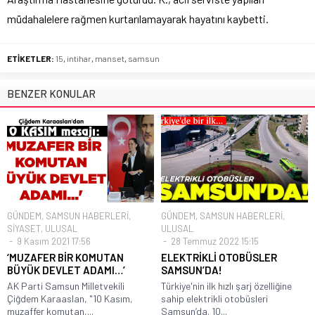
müdahalelere rağmen kurtarılamayarak hayatını kaybetti.
ETİKETLER:
15
,
intihar
,
manset
,
samsun
BENZER KONULAR
GÜNDEM
,
SAMSUN HABERLERİ
,
GÜNDEM
,
SAMSUN HABERLERİ
,
SİYASET
,
ULUSAL
ULUSAL
9 Kasım 2021 17:56
28 Temmuz 2022 15:15
‘MUZAFER BİR KOMUTAN
ELEKTRİKLİ OTOBÜSLER
BÜYÜK DEVLET ADAMI…’
SAMSUN’DA!
AK Parti Samsun Milletvekili
Türkiye'nin ilk hızlı şarj özelliğine
Çiğdem Karaaslan, "10 Kasım,
sahip elektrikli otobüsleri
muzaffer komutan,...
Samsun’da. 10...