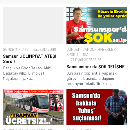
GÜNDEM
7 Temmuz 2017 20:18
GÜNDEM
,
SAMSUN HABERLERİ
,
SPOR
,
ULUSAL
Samsun’u OLİMPİYAT ATEŞİ
27 Eylül 2023 15:28
Sardı!
Samsunspor’da ŞOK GELİŞME
Gençlik ve Spor Bakanı Akif
Çağatay Kılıç, Olimpiyat
Dün basın toplantısı yaparak
Meşalesi'ni yaktı...
görevinin başında olduğunu
açıklayan Teknik Direktör...