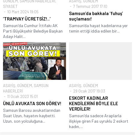
GÜNDEM
,
SAMSUN HABERLERİ
,
ASAYİŞ
,
GÜNDEM
SİYASET
7 Temmuz 2017 17:10
10 Mart 2024 19:05
Samsun’da bakkala ‘fuhuş’
‘TRAMVAY ÜCRETSİZ!..’
suçlaması!
Samsun'da Cumhur İttifakı AK
Samsun’da hayat kadınlarına yer
Parti Büyükşehir Belediye Başkan
temin ettiği iddia edilen bir...
Adayı Halit...
ASAYİŞ
,
GÜNDEM
,
SAMSUN
ASAYİŞ
,
GÜNDEM
HABERLERİ
29 Ocak 2017 19:03
11 Ocak 2023 15:01
ESKORT KADINLAR
ÜNLÜ AVUKATA SON GÖREV!
KENDİLERİNİ BÖYLE ELE
VERDİLER!
Samsun Barosu avukatlarından
Suat Uzun, hayatını kaybetti.
Samsun'da sadece Araplarla
Uzun, son yolculuğuna...
ilişkiye giren Fas uyruklu 2 eskort
kadın,...