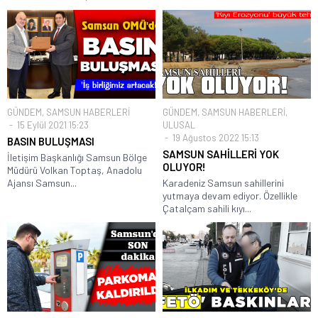
GÜNDEM
,
SAMSUN HABERLERİ
GÜNDEM
,
SAMSUN HABERLERİ
,
15 Eylül 2021 15:23
ULUSAL
19 Ağustos 2022 15:13
BASIN BULUŞMASI
SAMSUN SAHİLLERİ YOK
İletişim Başkanlığı Samsun Bölge
OLUYOR!
Müdürü Volkan Toptaş, Anadolu
Ajansı Samsun...
Karadeniz Samsun sahillerini
yutmaya devam ediyor. Özellikle
Çatalçam sahili kıyı...