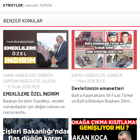
ETİKETLER:
manset
,
TERCİH
BENZER KONULAR
CANİK HABERLERİ
,
GÜNDEM
,
BAFRA HABERLERİ
,
GÜNDEM
SAMSUN HABERLERİ
,
ULUSAL
1 Mart 2018 16:00
12 Ocak 2026 18:13
Devletimizin emanetleri
EMEKLİLERE ÖZEL İNDİRİM
Bafra Kaymakamı Ali Fuat Türkel
Başkan İbrahim Sandıkçı, emekli
ve Bafra Belediye Başkanı Zihni...
vatandaşlar için düğün salonu ve
restoranda...