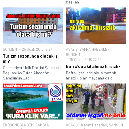
başkan...
GÜNDEM
25 Ocak 2018 19:24
ASAYİŞ
,
BAFRA HABERLERİ
,
GÜNDEM
Turizm sezonunda olacak iş
15 Şubat 2018 22:43
mi?
Bafra’da akıl almaz hırsızlık
Cumhuriyet Halk Partisi Samsun İl
Başkanı Av.Tufan Akcagöz,
Bafra İlçesi'nde akıl almaz bir
Samsun'un Ladik...
hırsızlık olayı meydana geldi
EKONOMİ
,
GÜNDEM
,
SAMSUN
ASAYİŞ
,
İlkadım Haberleri
,
SAMSUN