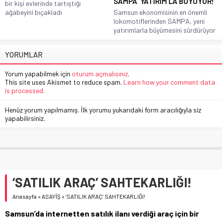
SAMPA ‘YATIRIM’LA BÜYÜYOR!
bir kişi evlerinde tartıştığı
ağabeyini bıçakladı
Samsun ekonomisinin en önemli
lokomotiflerinden SAMPA, yeni
yatırımlarla büyümesini sürdürüyor
YORUMLAR
Yorum yapabilmek için
oturum açmalısınız
.
This site uses Akismet to reduce spam.
Learn how your comment data
is processed.
Henüz yorum yapılmamış. İlk yorumu yukarıdaki form aracılığıyla siz
yapabilirsiniz.
‘SATILIK ARAÇ’ SAHTEKARLIĞI!
Anasayfa
»
ASAYİŞ
»
‘SATILIK ARAÇ’ SAHTEKARLIĞI!
Samsun’da internetten satılık ilanı verdiği araç için bir