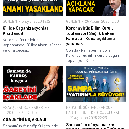
GÜNDEM
3 Eylül 2020 11:32
GÜNDEM
25 Kasım 2020 12:50
81 İlde Organizasyonlar
Koronavirüs Bilim Kurulu
Kısıtlandı!
toplanıyor! Sağlık Bakanı
Fahrettin Koca açıklama
Koronavirüs tedbirleri
yapacak
kapsamında, 81 ilde nişan, sünnet
ve kına gecesi...
Son dakika haberine göre
Koronavirüs Bilim Kurulu bugün
toplanıyor. Kritik...
ASAYİŞ
,
SAMSUN HABERLERİ
EKONOMİ
,
GÜNDEM
,
SAMSUN
20 Ocak 2022 16:15
HABERLERİ
,
TEKNOLOJİ
,
ULUSAL
21 Ağustos 2025 22:23
AĞABEYİNİ BIÇAKLADI!
Samsun’un dünya markası
Samsun'un Vezirköprü İlçesi'nde