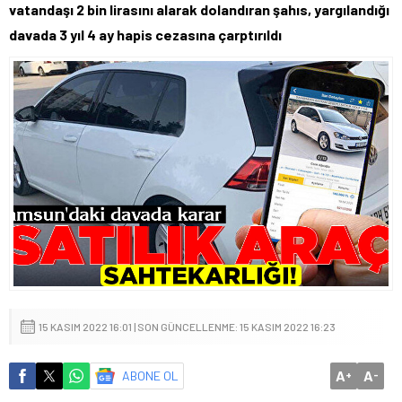
vatandaşı 2 bin lirasını alarak dolandıran şahıs, yargılandığı
davada 3 yıl 4 ay hapis cezasına çarptırıldı
15 KASIM 2022 16:01 | SON GÜNCELLENME: 15 KASIM 2022 16:23
A
A
ABONE OL
+
-