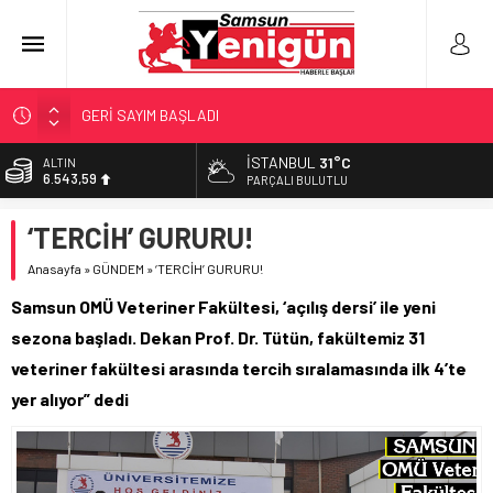
GERİ SAYIM BAŞLADI
SAMSUNSPOR’DA HEDEF 5’İNCİLİK!
İSTANBUL
31°C
ALTIN
6.543,59
‘BAFRA’YA YATIRIM YAPIN!’
PARÇALI BULUTLU
İŞTE FINDIK FİYATI!
BİST
‘TERCİH’ GURURU!
13.798,82
YÖNETİCİ SEÇERKEN YAPILAN EN BÜYÜK HATALAR
Anasayfa
»
GÜNDEM
»
‘TERCİH’ GURURU!
DOLAR
47,7010
Samsun OMÜ Veteriner Fakültesi, ‘açılış dersi’ ile yeni
EURO
sezona başladı. Dekan Prof. Dr. Tütün, fakültemiz 31
55,0063
veteriner fakültesi arasında tercih sıralamasında ilk 4’te
yer alıyor” dedi