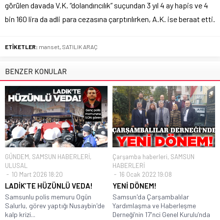
görülen davada V.K. “dolandırıcılık” suçundan 3 yıl 4 ay hapis ve 4
bin 160 lira da adli para cezasına çarptırılırken, A.K. ise beraat etti.
ETİKETLER:
manset
,
SATILIK ARAÇ
BENZER KONULAR
GÜNDEM
,
SAMSUN HABERLERİ
,
Çarşamba haberleri
,
SAMSUN
ULUSAL
HABERLERİ
10 Mart 2026 18:20
16 Ocak 2022 19:08
LADİK’TE HÜZÜNLÜ VEDA!
YENİ DÖNEM!
Samsunlu polis memuru Ogün
Samsun'da Çarşambalılar
Salurlu, görev yaptığı Nusaybin'de
Yardımlaşma ve Haberleşme
kalp krizi...
Derneği’nin 17'nci Genel Kurulu’nda