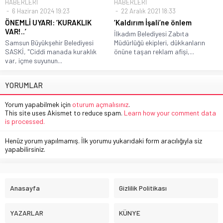
HABERLERİ
HABERLERİ
6 Haziran 2024 19:23
22 Aralık 2021 18:33
ÖNEMLİ UYARI: ‘KURAKLIK
‘Kaldırım İşali’ne önlem
VAR!..’
İlkadım Belediyesi Zabıta
Samsun Büyükşehir Belediyesi
Müdürlüğü ekipleri, dükkanların
SASKİ, "Ciddi manada kuraklık
önüne taşan reklam afişi,...
var, içme suyunun...
YORUMLAR
Yorum yapabilmek için
oturum açmalısınız
.
This site uses Akismet to reduce spam.
Learn how your comment data
is processed.
Henüz yorum yapılmamış. İlk yorumu yukarıdaki form aracılığıyla siz
yapabilirsiniz.
Anasayfa
Gizlilik Politikası
YAZARLAR
KÜNYE