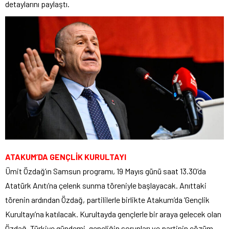
detaylarını paylaştı.
ATAKUM’DA GENÇLİK KURULTAYI
Ümit Özdağ’ın Samsun programı, 19 Mayıs günü saat 13.30’da
Atatürk Anıtı’na çelenk sunma töreniyle başlayacak. Anıttaki
törenin ardından Özdağ, partililerle birlikte Atakum’da ‘Gençlik
Kurultayı’na katılacak. Kurultayda gençlerle bir araya gelecek olan
Özdağ, Türkiye gündemi, gençliğin sorunları ve partinin çözüm