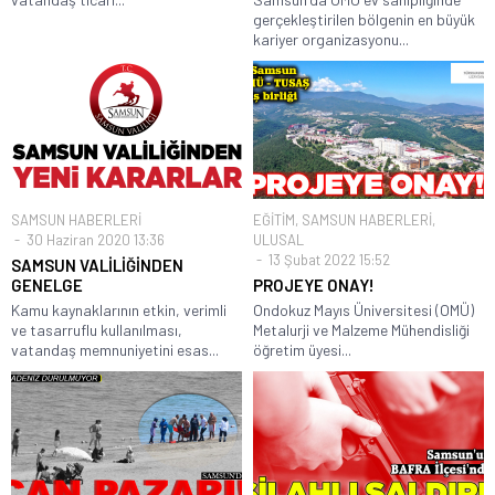
gerçekleştirilen bölgenin en büyük
kariyer organizasyonu...
SAMSUN HABERLERİ
EĞİTİM
,
SAMSUN HABERLERİ
,
30 Haziran 2020 13:36
ULUSAL
13 Şubat 2022 15:52
SAMSUN VALİLİĞİNDEN
GENELGE
PROJEYE ONAY!
Kamu kaynaklarının etkin, verimli
Ondokuz Mayıs Üniversitesi (OMÜ)
ve tasarruflu kullanılması,
Metalurji ve Malzeme Mühendisliği
vatandaş memnuniyetini esas...
öğretim üyesi...