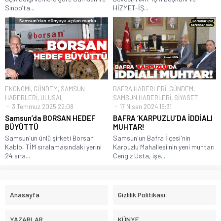
Sinop’ta...
HİZMET-İŞ...
EKONOMİ
,
GÜNDEM
,
SAMSUN
BAFRA HABERLERİ
,
GÜNDEM
,
HABERLERİ
,
ULUSAL
SAMSUN HABERLERİ
,
SİYASET
3 Temmuz 2025 22:08
17 Nisan 2024 16:31
Samsun’da BORSAN HEDEF
BAFRA ‘KARPUZLU’DA İDDİALI
BÜYÜTTÜ
MUHTAR!
Samsun'un ünlü şirketi Borsan
Samsun'un Bafra İlçesi'nin
Kablo, TİM sıralamasındaki yerini
Karpuzlu Mahallesi'nin yeni muhtarı
24 sıra...
Cengiz Usta, işe...
Anasayfa
Gizlilik Politikası
YAZARLAR
KÜNYE