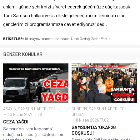
anlamlı günde şehrimizi ziyaret ederek gücümüze güç katacak.
Tüm Samsun halkını ve özellikle geleceğimizin teminatı olan
gençlerimizi programlarımıza davet ediyoruz” dedi.
ETİKETLER:
19 mayıs
,
manset
,
samsun
,
Ümit Özdağ
,
Zafer Partisi
BENZER KONULAR
ASAYİŞ
,
SAMSUN HABERLERİ
GÜNDEM
,
SAMSUN HABERLERİ
,
30 Nisan 2021 18:28
ULUSAL
8 Nisan 2026 17:02
CEZA YAĞDI
SAMSUN’DA ‘OKAF26’
Samsun’da ‘tam kapanma’
COŞKUSU!
olduğunu bilmediğini söyleyen bir
vatandaş ticari...
Samsun'da OMÜ ev sahipliğinde