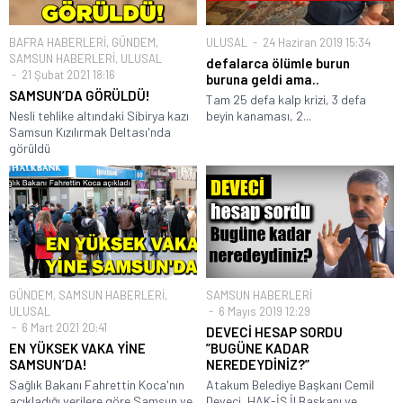
BAFRA HABERLERİ
,
GÜNDEM
,
ULUSAL
24 Haziran 2019 15:34
SAMSUN HABERLERİ
,
ULUSAL
defalarca ölümle burun
21 Şubat 2021 18:16
buruna geldi ama..
SAMSUN’DA GÖRÜLDÜ!
Tam 25 defa kalp krizi, 3 defa
Nesli tehlike altındaki Sibirya kazı
beyin kanaması, 2...
Samsun Kızılırmak Deltası'nda
görüldü
GÜNDEM
,
SAMSUN HABERLERİ
,
SAMSUN HABERLERİ
ULUSAL
6 Mayıs 2019 12:29
6 Mart 2021 20:41
DEVECİ HESAP SORDU
EN YÜKSEK VAKA YİNE
”BUGÜNE KADAR
SAMSUN’DA!
NEREDEYDİNİZ?”
Sağlık Bakanı Fahrettin Koca'nın
Atakum Belediye Başkanı Cemil
açıkladığı verilere göre Samsun ve
Deveci, HAK-İŞ İl Başkanı ve