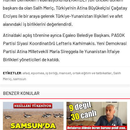
başkanı da olan Salih Meriç, Türkiye’nin Atina Büyükelçisi Çağatay
Erciyes ile bir araya gelerek Türkiye-Yunanistan ilişkileri ve afet
alanındaki iş birliklerini değerlendirdi.
Atina’daki açılış törenine ayrıca Egaleo Belediye Başkanı, PASOK
Partisi Siyasi Koordinatörü Lefteris Karhimakis, Yeni Demokrasi
Partisi Atina Milletvekili Maria Sireggela ile Yunanistan İtfaiye
Birlikleri yöneticileri de katıldı.
ETİKETLER:
afad
,
epomea
,
iş birliği
,
manset
,
ortak eğitim ve tatbikatlar
,
Salih
Meriç
,
samsun
BENZER KONULAR