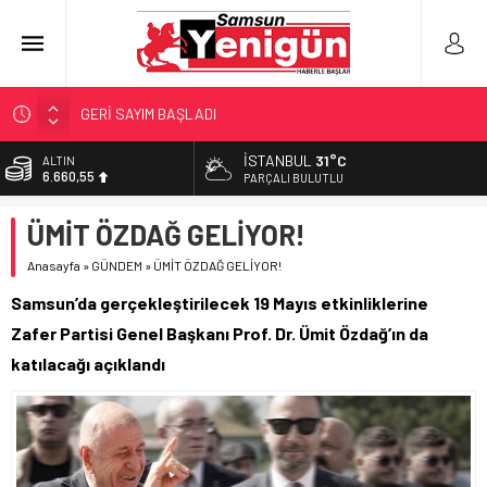
GERİ SAYIM BAŞLADI
SAMSUNSPOR’DA HEDEF 5’İNCİLİK!
İSTANBUL
31°C
ALTIN
6.660,55
‘BAFRA’YA YATIRIM YAPIN!’
PARÇALI BULUTLU
İŞTE FINDIK FİYATI!
BİST
ÜMİT ÖZDAĞ GELİYOR!
13.779,39
YÖNETİCİ SEÇERKEN YAPILAN EN BÜYÜK HATALAR
Anasayfa
»
GÜNDEM
»
ÜMİT ÖZDAĞ GELİYOR!
DOLAR
47,7111
Samsun’da gerçekleştirilecek 19 Mayıs etkinliklerine
EURO
Zafer Partisi Genel Başkanı Prof. Dr. Ümit Özdağ’ın da
55,1881
katılacağı açıklandı