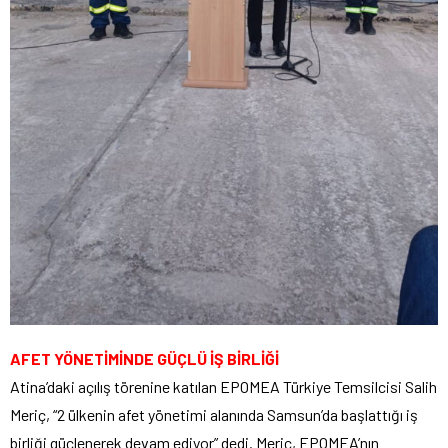
AFET YÖNETİMİNDE GÜÇLÜ İŞ BİRLİĞİ
Atina’daki açılış törenine katılan EPOMEA Türkiye Temsilcisi Salih
Meriç, “2 ülkenin afet yönetimi alanında Samsun’da başlattığı iş
birliği güçlenerek devam ediyor” dedi. Meriç, EPOMEA’nın