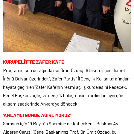
KURUPELİT’TE ZAFER KAFE
Programın son durağında ise Ümit Özdağ, Atakum ilçesi İsmet
İnönü Bulvarı üzerindeki, Zafer Partisi İl Gençlik Kolları tarafından
hayata geçirilen ‘Zafer Kafe’nin resmi açılış kurdelesini kesecek.
Genel Başkan, açılış ve gençlik buluşmasının ardından aynı gün
akşam saatlerinde Ankara’ya dönecek.
‘ANLAMLI GÜNDE AĞIRLIYORUZ’
Samsun için 19 Mayıs’ın önemine dikkat çeken İl Başkanı Av.
Alperen Carus, “Genel Başkanımız Prof. Dr. Ümit Özdağ, bu