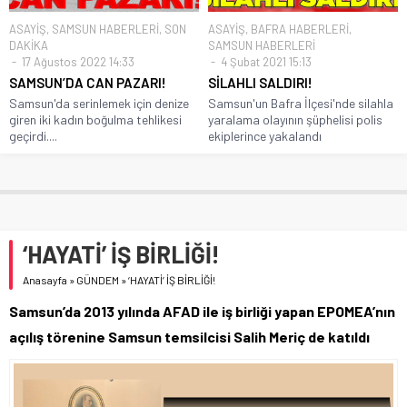
ASAYİŞ
,
SAMSUN HABERLERİ
,
SON
ASAYİŞ
,
BAFRA HABERLERİ
,
DAKİKA
SAMSUN HABERLERİ
17 Ağustos 2022 14:33
4 Şubat 2021 15:13
SAMSUN’DA CAN PAZARI!
SİLAHLI SALDIRI!
Samsun'da serinlemek için denize
Samsun'un Bafra İlçesi'nde silahla
giren iki kadın boğulma tehlikesi
yaralama olayının şüphelisi polis
geçirdi....
ekiplerince yakalandı
‘HAYATİ’ İŞ BİRLİĞİ!
Anasayfa
»
GÜNDEM
»
‘HAYATİ’ İŞ BİRLİĞİ!
Samsun’da 2013 yılında AFAD ile iş birliği yapan EPOMEA’nın
açılış törenine Samsun temsilcisi Salih Meriç de katıldı