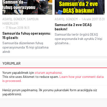
ASAYİŞ
,
GÜNDEM
,
SAMSUN
ASAYİŞ
,
GÜNDEM
1 Aralık 2017 13:31
HABERLERİ
Samsun’da 2 eve DEAŞ
17 Nisan 2018 16:11
baskını!
Samsun’da fuhuş operasyonu:
Samsun'da terör örgütü DEAŞ
15 gözaltı
operasyonunda Irak uyruklu 2 kişi
Samsun’da düzenlenen fuhuş
gözaltına...
operasyonunda 15 kişi gözaltına
alındı
YORUMLAR
Yorum yapabilmek için
oturum açmalısınız
.
This site uses Akismet to reduce spam.
Learn how your comment data
is processed.
Henüz yorum yapılmamış. İlk yorumu yukarıdaki form aracılığıyla siz
yapabilirsiniz.