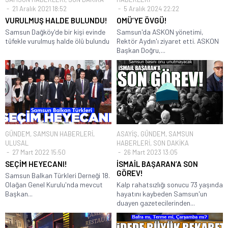
21 Aralık 2021 18:52
5 Aralık 2024 22:22
VURULMUŞ HALDE BULUNDU!
OMÜ’YE ÖVGÜ!
Samsun Dağköy'de bir kişi evinde
Samsun'da ASKON yönetimi,
tüfekle vurulmuş halde ölü bulundu
Rektör Aydın'ı ziyaret etti. ASKON
Başkan Doğru,...
GÜNDEM
,
SAMSUN HABERLERİ
,
ASAYİŞ
,
GÜNDEM
,
SAMSUN
ULUSAL
HABERLERİ
,
SON DAKİKA
27 Mart 2022 15:50
26 Mart 2023 13:05
SEÇİM HEYECANI!
İSMAİL BAŞARAN’A SON
GÖREV!
Samsun Balkan Türkleri Derneği 18.
Olağan Genel Kurulu'nda mevcut
Kalp rahatsızlığı sonucu 73 yaşında
Başkan...
hayatını kaybeden Samsun'un
duayen gazetecilerinden...