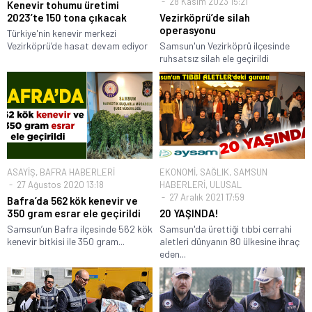
28 Kasım 2023 15:21
Kenevir tohumu üretimi
2023’te 150 tona çıkacak
Vezirköprü’de silah
operasyonu
Türkiye'nin kenevir merkezi
Vezirköprü’de hasat devam ediyor
Samsun'un Vezirköprü ilçesinde
ruhsatsız silah ele geçirildi
ASAYİŞ
,
BAFRA HABERLERİ
EKONOMİ
,
SAĞLIK
,
SAMSUN
27 Ağustos 2020 13:18
HABERLERİ
,
ULUSAL
27 Aralık 2021 17:59
Bafra’da 562 kök kenevir ve
350 gram esrar ele geçirildi
20 YAŞINDA!
Samsun’un Bafra ilçesinde 562 kök
Samsun'da ürettiği tıbbi cerrahi
kenevir bitkisi ile 350 gram...
aletleri dünyanın 80 ülkesine ihraç
eden...