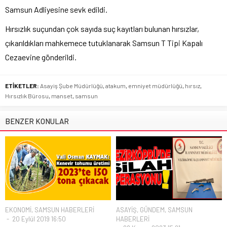
Samsun Adliyesine sevk edildi.
Hırsızlık suçundan çok sayıda suç kayıtları bulunan hırsızlar,
çıkarıldıkları mahkemece tutuklanarak Samsun T Tipi Kapalı
Cezaevine gönderildi.
ETİKETLER:
Asayiş Şube Müdürlüğü
,
atakum
,
emniyet müdürlüğü
,
hırsız
,
Hırsızlık Bürosu
,
manset
,
samsun
BENZER KONULAR
EKONOMİ
,
SAMSUN HABERLERİ
ASAYİŞ
,
GÜNDEM
,
SAMSUN
20 Eylül 2019 16:50
HABERLERİ