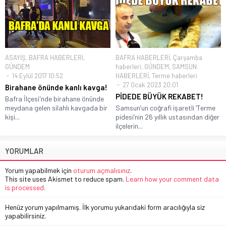
ASAYİŞ
,
BAFRA HABERLERİ
,
BAFRA HABERLERİ
,
Çarşamba
GÜNDEM
haberleri
,
GÜNDEM
,
SAMSUN
14 Eylül 2017 10:52
HABERLERİ
,
Terme haberleri
27 Ocak 2023 20:01
Birahane önünde kanlı kavga!
PİDEDE BÜYÜK REKABET!
Bafra İlçesi'nde birahane önünde
meydana gelen silahlı kavgada bir
Samsun’un coğrafi işaretli ‘Terme
kişi...
pidesi’nin 26 yıllık ustasından diğer
ilçelerin...
YORUMLAR
Yorum yapabilmek için
oturum açmalısınız
.
This site uses Akismet to reduce spam.
Learn how your comment data
is processed.
Henüz yorum yapılmamış. İlk yorumu yukarıdaki form aracılığıyla siz
yapabilirsiniz.