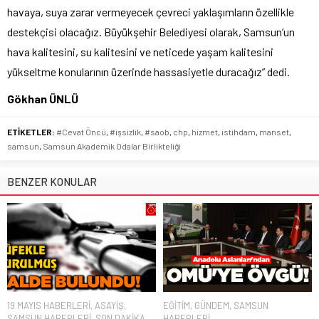
havaya, suya zarar vermeyecek çevreci yaklaşımların özellikle
destekçisi olacağız. Büyükşehir Belediyesi olarak, Samsun’un
hava kalitesini, su kalitesini ve neticede yaşam kalitesini
yükseltme konularının üzerinde hassasiyetle duracağız” dedi.
Gökhan ÜNLÜ
ETİKETLER:
#Cevat Öncü
,
#işsizlik
,
#saob
,
chp
,
hizmet
,
istihdam
,
manset
,
samsun
,
Samsun Akademik Odalar Birlikteliği
BENZER KONULAR
19 MAYIS HABERLERİ
,
ASAYİŞ
,
EĞİTİM
,
GÜNDEM
,
SAMSUN
SAMSUN HABERLERİ
,
SON DAKİKA
HABERLERİ