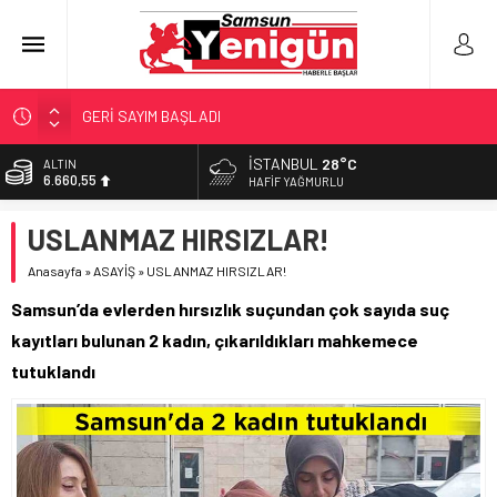
GERİ SAYIM BAŞLADI
SAMSUNSPOR’DA HEDEF 5’İNCİLİK!
İSTANBUL
28°C
ALTIN
6.660,55
‘BAFRA’YA YATIRIM YAPIN!’
HAFIF YAĞMURLU
İŞTE FINDIK FİYATI!
BİST
USLANMAZ HIRSIZLAR!
13.779,39
YÖNETİCİ SEÇERKEN YAPILAN EN BÜYÜK HATALAR
Anasayfa
»
ASAYİŞ
»
USLANMAZ HIRSIZLAR!
DOLAR
47,7111
Samsun’da evlerden hırsızlık suçundan çok sayıda suç
EURO
kayıtları bulunan 2 kadın, çıkarıldıkları mahkemece
55,1881
tutuklandı