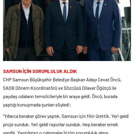
SAMSUN İÇİN SORUMLULUK ALDIK
CHP Samsun Büyükşehir Belediye Başkan Adayı Cevat Öncü,
SAOB Dönem Koordinatörü ve Sözcüsü Dilaver Öğütçü ile
paydaş odaların temsilcileriyle bir araya geldi. Öncü, burada
yaptığı konuşmada şunları söyledi:
“Yıllarca beraber görev yaptık. Samsun için fikir ürettik. Yeri geldi
proje sunduk. Yeri geldi raporlar sunduk. Hep beraber emek
verdik. Yaptığımız o çalışmalar bizim sorumluluk alma,