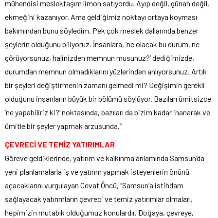
mühendisi meslektaşım limon satıyordu. Ayıp değil, günah değil,
ekmeğini kazanıyor. Ama geldiğimiz noktayı ortaya koyması
bakımından bunu söyledim. Pek çok meslek dallarında benzer
şeylerin olduğunu biliyoruz. İnsanlara, ‘ne olacak bu durum, ne
görüyorsunuz, halinizden memnun musunuz?’ dediğimizde,
durumdan memnun olmadıklarını yüzlerinden anlıyorsunuz. Artık
bir şeyleri değiştirmenin zamanı gelmedi mi? Değişimin gerekli
olduğunu insanların büyük bir bölümü söylüyor. Bazıları ümitsizce
‘ne yapabiliriz ki?’ noktasında, bazıları da bizim kadar inanarak ve
ümitle bir şeyler yapmak arzusunda.”
ÇEVRECİ VE TEMİZ YATIRIMLAR
Göreve geldiklerinde, yatırım ve kalkınma anlamında Samsun’da
yeni planlamalarla iş ve yatırım yapmak isteyenlerin önünü
açacaklarını vurgulayan Cevat Öncü, “Samsun’a istihdam
sağlayacak yatırımların çevreci ve temiz yatırımlar olmaları,
hepimizin mutabık olduğumuz konulardır. Doğaya, çevreye,