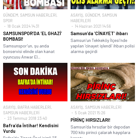
GÜNDEM
,
SAMSUN HABERLERİ
,
ASAYİŞ
,
GÜNDEM
,
SAMSUN
SPOR
HABERLERİ
18 Ocak 2024 14:31
14 Haziran 2021 14:56
SAMSUNSPOR’DA ‘EL GHAZİ’
Samsun’da ‘CİNAYET’ ihbarı
BOMBASI!
Samsun'un Tekkeköy İlçesi'nde
Samsunspor’un, şu anda
yapılan 'cinayet işlendi' ihbarı polisi
bonservisi elinde olan kanat
alarma geçirdi
oyuncusu Anwar El...
ASAYİŞ
,
BAFRA HABERLERİ
,
ASAYİŞ
,
SAMSUN HABERLERİ
SAMSUN HABERLERİ
5 Ocak 2021 15:26
23 Temmuz 2018 23:40
PİRİNÇ HIRSIZLARI!
Bafra’da İntihar! Kendisini
Samsun'da hırsızlar bir depodan
Vurdu
700 kilo pirinci çalarak kayıplara
Bafra'da Zinnet Önal isimli 23
karıştı