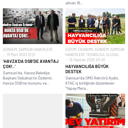
alınan 16...
GÜNDEM
,
SAMSUN HABERLERİ
EĞİTİM
,
EKONOMİ
,
GÜNDEM
,
SAMSUN
31 Mart 2023 21:21
HABERLERİ
,
TEKNOLOJİ
,
ULUSAL
12 Haziran 2025 20:43
‘HAVZA’DA OSB’DE AVANTAJ
ÇOK!..’
HAYVANCILIĞA BÜYÜK
DESTEK
Samsun'da, Havza Belediye
Başkanı Sebahattin Özdemir,
Samsun'da OMÜ Rektörü Aydın,
Havza OSB’nin konumu ve...
KTAE iş birliğinde düzenlenen
'Yapay Mera...