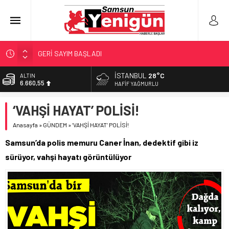
GERİ SAYIM BAŞLADI
SAMSUNSPOR’DA HEDEF 5’İNCİLİK!
İSTANBUL
28°C
BİST
13.779,39
‘BAFRA’YA YATIRIM YAPIN!’
HAFIF YAĞMURLU
İŞTE FINDIK FİYATI!
DOLAR
‘VAHŞİ HAYAT’ POLİSİ!
47,7111
YÖNETİCİ SEÇERKEN YAPILAN EN BÜYÜK HATALAR
Anasayfa
»
GÜNDEM
»
‘VAHŞİ HAYAT’ POLİSİ!
EURO
55,1881
Samsun’da polis memuru Caner İnan, dedektif gibi iz
ALTIN
sürüyor, vahşi hayatı görüntülüyor
6.660,55