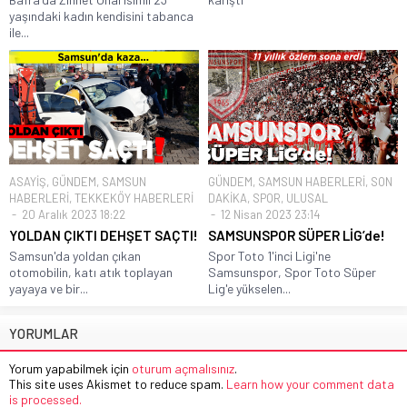
yaşındaki kadın kendisini tabanca
ile...
ASAYİŞ
,
GÜNDEM
,
SAMSUN
GÜNDEM
,
SAMSUN HABERLERİ
,
SON
HABERLERİ
,
TEKKEKÖY HABERLERİ
DAKİKA
,
SPOR
,
ULUSAL
20 Aralık 2023 18:22
12 Nisan 2023 23:14
YOLDAN ÇIKTI DEHŞET SAÇTI!
SAMSUNSPOR SÜPER LİG’de!
Samsun'da yoldan çıkan
Spor Toto 1'inci Ligi'ne
otomobilin, katı atık toplayan
Samsunspor, Spor Toto Süper
yayaya ve bir...
Lig'e yükselen...
YORUMLAR
Yorum yapabilmek için
oturum açmalısınız
.
This site uses Akismet to reduce spam.
Learn how your comment data
is processed.