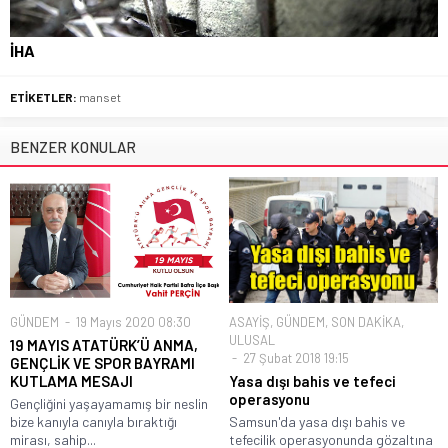
İHA
ETİKETLER:
manset
BENZER KONULAR
GÜNDEM
19 Mayıs 2020 08:30
ASAYİŞ
,
GÜNDEM
,
SON DAKİKA
,
ULUSAL
19 MAYIS ATATÜRK’Ü ANMA,
27 Şubat 2018 19:15
GENÇLİK VE SPOR BAYRAMI
KUTLAMA MESAJI
Yasa dışı bahis ve tefeci
operasyonu
Gençliğini yaşayamamış bir neslin
bize kanıyla canıyla bıraktığı
Samsun'da yasa dışı bahis ve
mirası, sahip...
tefecilik operasyonunda gözaltına