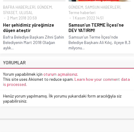
BAFRA HABERLERİ
,
GÜNDEM
,
GÜNDEM
,
SAMSUN HABERLERİ
,
SİYASET
,
ULUSAL
Terme haberleri
2 Mart 2018 20:59
1 Kasım 2022 14:51
Her şehidimiz yüreğimize
Samsun’un TERME İlçesi’ne
düşen ateştir
DEV YATIRIM!
Bafra Belediye Başkanı Zihni Şahin
Samsun'un Terme İlçesi'nde
Belediyenin Mart 2018 Olağan
Belediye Başkanı Ali Kılıç, ilçeye 8,3
aylık...
milyonu...
YORUMLAR
Yorum yapabilmek için
oturum açmalısınız
.
This site uses Akismet to reduce spam.
Learn how your comment data
is processed.
Henüz yorum yapılmamış. İlk yorumu yukarıdaki form aracılığıyla siz
yapabilirsiniz.