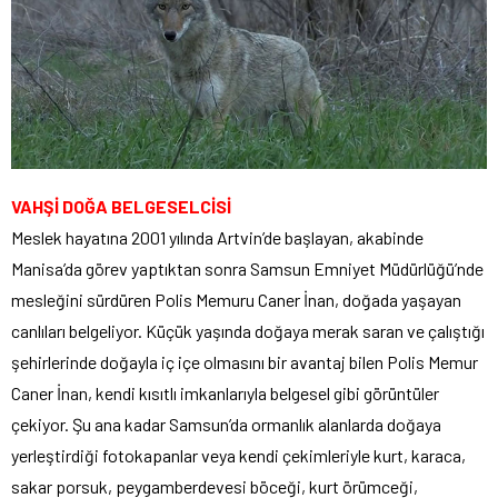
VAHŞİ DOĞA BELGESELCİSİ
Meslek hayatına 2001 yılında Artvin’de başlayan, akabinde
Manisa’da görev yaptıktan sonra Samsun Emniyet Müdürlüğü’nde
mesleğini sürdüren Polis Memuru Caner İnan, doğada yaşayan
canlıları belgeliyor. Küçük yaşında doğaya merak saran ve çalıştığı
şehirlerinde doğayla iç içe olmasını bir avantaj bilen Polis Memur
Caner İnan, kendi kısıtlı imkanlarıyla belgesel gibi görüntüler
çekiyor. Şu ana kadar Samsun’da ormanlık alanlarda doğaya
yerleştirdiği fotokapanlar veya kendi çekimleriyle kurt, karaca,
sakar porsuk, peygamberdevesi böceği, kurt örümceği,