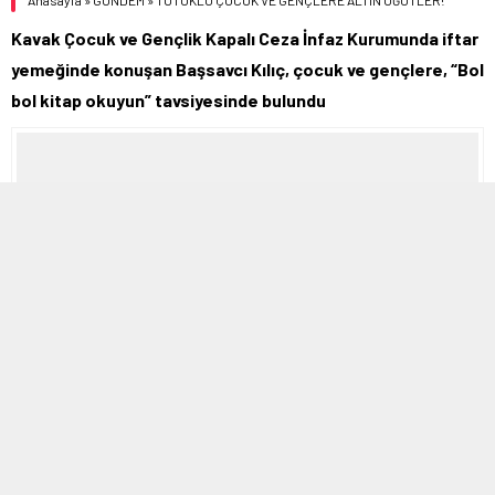
Anasayfa
»
GÜNDEM
»
TUTUKLU ÇOCUK VE GENÇLERE ALTIN ÖĞÜTLER!
Kavak Çocuk ve Gençlik Kapalı Ceza İnfaz Kurumunda iftar
yemeğinde konuşan Başsavcı Kılıç, çocuk ve gençlere, “Bol
bol kitap okuyun” tavsiyesinde bulundu
6 NISAN 2023 15:54