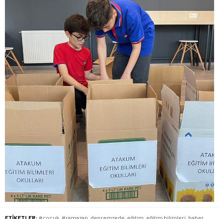
ETİKETLER:
#çocuk
,
#ramazan
,
depremzede
,
eğitim
,
eğitim bilimleri
,
haber
,