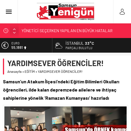
GERİ SAYIM BAŞLADI
SAMSUNSPOR’DA HEDEF 5’İNCİLİK!
İSTANBUL
33°C
EURO
55,1881
‘BAFRA’YA YATIRIM YAPIN!’
PARÇALI BULUTLU
İŞTE FINDIK FİYATI!
ALTIN
YARDIMSEVER ÖĞRENCİLER!
6.660,55
YÖNETİCİ SEÇERKEN YAPILAN EN BÜYÜK HATALAR
Anasayfa
»
EĞİTİM
»
YARDIMSEVER ÖĞRENCİLER!
BİST
13.779,39
Samsun’un Atakum İlçesi’ndeki Eğitim Bilimleri Okulları
DOLAR
öğrencileri, ilde kalan depremzede ailelere ve ihtiyaç
47,7111
sahiplerine yönelik ‘Ramazan Kumanyası’ hazırladı