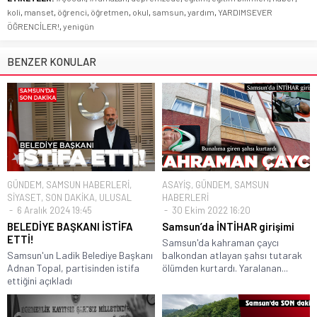
koli
,
manset
,
öğrenci
,
öğretmen
,
okul
,
samsun
,
yardım
,
YARDIMSEVER
ÖĞRENCİLER!
,
yenigün
BENZER KONULAR
GÜNDEM
,
SAMSUN HABERLERİ
,
ASAYİŞ
,
GÜNDEM
,
SAMSUN
SİYASET
,
SON DAKİKA
,
ULUSAL
HABERLERİ
6 Aralık 2024 19:45
30 Ekim 2022 16:20
BELEDİYE BAŞKANI İSTİFA
Samsun’da İNTİHAR girişimi
ETTİ!
Samsun'da kahraman çaycı
Samsun'un Ladik Belediye Başkanı
balkondan atlayan şahsı tutarak
Adnan Topal, partisinden istifa
ölümden kurtardı. Yaralanan...
ettiğini açıkladı