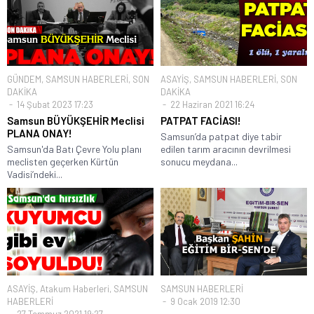
GÜNDEM
,
SAMSUN HABERLERİ
,
SON
ASAYİŞ
,
SAMSUN HABERLERİ
,
SON
DAKİKA
DAKİKA
14 Şubat 2023 17:23
22 Haziran 2021 16:24
Samsun BÜYÜKŞEHİR Meclisi
PATPAT FACİASI!
PLANA ONAY!
Samsun’da patpat diye tabir
Samsun'da Batı Çevre Yolu planı
edilen tarım aracının devrilmesi
meclisten geçerken Kürtün
sonucu meydana...
Vadisi’ndeki...
ASAYİŞ
,
Atakum Haberleri
,
SAMSUN
SAMSUN HABERLERİ
HABERLERİ
9 Ocak 2019 12:30