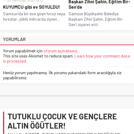
27 Temmuz 2021 19:27
Başkan Zihni Şahin, Eğitim Bir-
KUYUMCU gibi ev SOYULDU!
Sen’de
Samsun'da bir eve giren hırsız veya
Samsun Büyükşehir Belediye
hırsızlar, yüklü miktarda ziynet...
Başkanı Zihni Şahin, Eğitim Bir-
Sen'i ziyaret etti.
YORUMLAR
Yorum yapabilmek için
oturum açmalısınız
.
This site uses Akismet to reduce spam.
Learn how your comment data
is processed.
Henüz yorum yapılmamış. İlk yorumu yukarıdaki form aracılığıyla siz
yapabilirsiniz.
TUTUKLU ÇOCUK VE GENÇLERE
ALTIN ÖĞÜTLER!