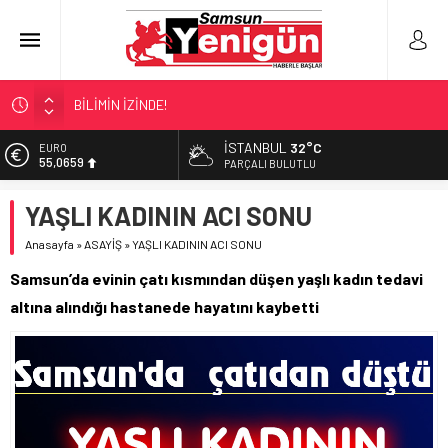
BİLİMİN İZİNDE!
TIR’A ‘ZEHİR’ BASKINI!
İSTANBUL
32°C
EURO
55,0659
TEKNOFEST’TE ‘ÇİFTE’ TEMSİL
PARÇALI BULUTLU
ÇÜRÜYEN BİNADAN FABRİKAYA!
ALTIN
YAŞLI KADININ ACI SONU
6.521,17
SAMSUN YANACAK!
Anasayfa
»
ASAYİŞ
»
YAŞLI KADININ ACI SONU
BİST
13.685,30
Samsun’da evinin çatı kısmından düşen yaşlı kadın tedavi
DOLAR
altına alındığı hastanede hayatını kaybetti
47,5953