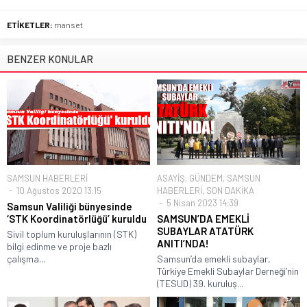
ETİKETLER:
manset
BENZER KONULAR
SAMSUN HABERLERİ
ASAYİŞ
,
GÜNDEM
,
SAMSUN
10 Ağustos 2020 13:15
HABERLERİ
,
SON DAKİKA
5 Nisan 2023 14:39
Samsun Valiliği bünyesinde
‘STK Koordinatörlüğü’ kuruldu
SAMSUN’DA EMEKLİ
SUBAYLAR ATATÜRK
Sivil toplum kuruluşlarının (STK)
ANITI’NDA!
bilgi edinme ve proje bazlı
çalışma...
Samsun’da emekli subaylar,
Türkiye Emekli Subaylar Derneği’nin
(TESUD) 39. kuruluş...