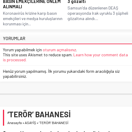
BASIN EMEKÇİLERİNE ÖNLEM
3 gözaltı
ALINMALI
Samsun'da düzenlenen DEAŞ
Koronavirüs krizine karşı basın
operasyonda Irak uyruklu 3 şüpheli
emekçileri ve medya kuruluşlarının
gözaltına alındı....
korunması için...
YORUMLAR
Yorum yapabilmek için
oturum açmalısınız
.
This site uses Akismet to reduce spam.
Learn how your comment data
is processed.
Henüz yorum yapılmamış. İlk yorumu yukarıdaki form aracılığıyla siz
yapabilirsiniz.
‘TERÖR’ BAHANESİ
Anasayfa
»
ASAYİŞ
»
‘TERÖR’ BAHANESİ