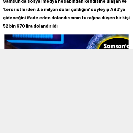
Samsun’da sosyal medya hesabından kendisine ulaşan ve
‘teröristlerden 3,5 milyon dolar çaldığını’ söyleyip ABD’ye
gideceğini ifade eden dolandırıcının tuzağına düşen bir kişi
52 bin 670 lira dolandırıldı
22 EYLÜL 2021 17:29