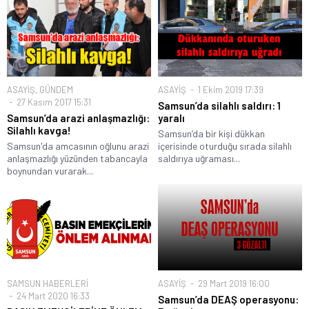
ASAYİŞ
,
GÜNDEM
ASAYİŞ
1 Ekim 2019 17:39
27 Kasım 2017 15:31
Samsun’da silahlı saldırı: 1
Samsun’da arazi anlaşmazlığı:
yaralı
Silahlı kavga!
Samsun’da bir kişi dükkan
Samsun'da amcasının oğlunu arazi
içerisinde oturduğu sırada silahlı
anlaşmazlığı yüzünden tabancayla
saldırıya uğraması...
boynundan vurarak...
SAMSUN HABERLERİ
ASAYİŞ
29 Mart 2019 16:00
24 Mart 2020 16:33
Samsun’da DEAŞ operasyonu: