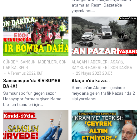
atamaları Resmi Gazete’de
yayımlandı....
GÜNDEM
,
SAMSUN HABERLERİ
,
SON
ALAÇAM HABERLERİ
,
ASAYİŞ
,
DAKİKA
,
SPOR
SAMSUN HABERLERİ
,
SON DAKİKA
4 Temmuz 2022 19:11
29 Mayıs 2023 20:03
Samsunspor’da BİR BOMBA
Alaçam’da kaza…
DAHA!
Samsun'un Alaçam ilçesinde
Samsunspor'un geçen sezon
meydana gelen trafik kazasında 2
Hatayspor forması giyen Mame
kişi yaralandı
Diof'un transferi için...