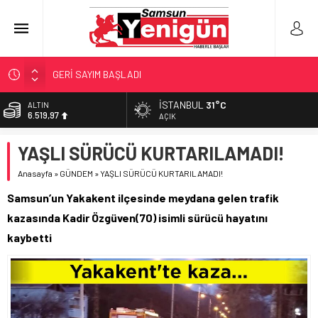
GERİ SAYIM BAŞLADI
SAMSUNSPOR’DA HEDEF 5’İNCİLİK!
İSTANBUL
31°C
ALTIN
6.519,97
‘BAFRA’YA YATIRIM YAPIN!’
AÇIK
İŞTE FINDIK FİYATI!
BİST
YAŞLI SÜRÜCÜ KURTARILAMADI!
13.798,82
YÖNETİCİ SEÇERKEN YAPILAN EN BÜYÜK HATALAR
Anasayfa
»
GÜNDEM
»
YAŞLI SÜRÜCÜ KURTARILAMADI!
DOLAR
47,7025
Samsun’un Yakakent ilçesinde meydana gelen trafik
EURO
kazasında Kadir Özgüven(70) isimli sürücü hayatını
55,0112
kaybetti