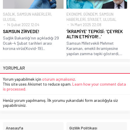
SAĞLIK
,
SAMSUN HABERLERİ
,
EKONOMİ
,
GÜNDEM
,
SAMSUN
ULUSAL
HABERLERİ
,
SİYASET
,
ULUSAL
14 Şubat 2022 12:04
14 Mart 2025 22:08
SAMSUN ZİRVEDE!
‘İKRAMİYE’ TEPKİSİ: ‘ÇEYREK
ALTIN ETMİYOR!..’
Sağlık Bakanlığı'nın açıkladığı 29
Ocak-4 Şubat tarihleri arası
Samsun Milletvekili Mehmet
korona virüs(Kovid-19)...
Karaman, emekli ikramiyesine
yapılan zamma tepki gösterdi,...
YORUMLAR
Yorum yapabilmek için
oturum açmalısınız
.
This site uses Akismet to reduce spam.
Learn how your comment data
is processed.
Henüz yorum yapılmamış. İlk yorumu yukarıdaki form aracılığıyla siz
yapabilirsiniz.
Anasayfa
Gizlilik Politikası