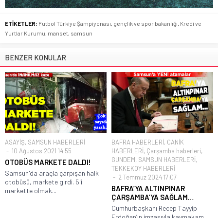
ETİKETLER:
Futbol Türkiye Şampiyonası
,
gençlik ve spor bakanlığı
,
Kredi ve
Yurtlar Kurumu
,
manset
,
samsun
BENZER KONULAR
ASAYİŞ
,
SAMSUN HABERLERİ
BAFRA HABERLERİ
,
CANİK
10 Ağustos 2021 14:55
HABERLERİ
,
Çarşamba haberleri
,
GÜNDEM
,
SAMSUN HABERLERİ
,
OTOBÜS MARKETE DALDI!
TEKKEKÖY HABERLERİ
Samsun'da araçla çarpışan halk
2 Temmuz 2024 17:07
otobüsü, markete girdi. 5'i
BAFRA’YA ALTINPINAR
markette olmak...
ÇARŞAMBA’YA SAĞLAM…
Cumhurbaşkanı Recep Tayyip
Erdoğan’ın imzasıyla kaymakam