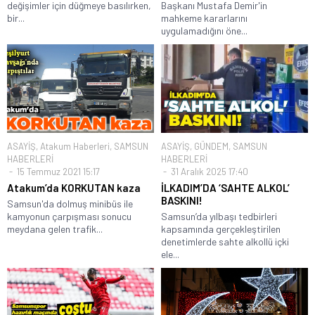
değişimler için düğmeye basılırken,
Başkanı Mustafa Demir'in
bir...
mahkeme kararlarını
uygulamadığını öne...
ASAYİŞ
,
Atakum Haberleri
,
SAMSUN
ASAYİŞ
,
GÜNDEM
,
SAMSUN
HABERLERİ
HABERLERİ
15 Temmuz 2021 15:17
31 Aralık 2025 17:40
Atakum’da KORKUTAN kaza
İLKADIM’DA ‘SAHTE ALKOL’
BASKINI!
Samsun'da dolmuş minibüs ile
kamyonun çarpışması sonucu
Samsun’da yılbaşı tedbirleri
meydana gelen trafik...
kapsamında gerçekleştirilen
denetimlerde sahte alkollü içki
ele...