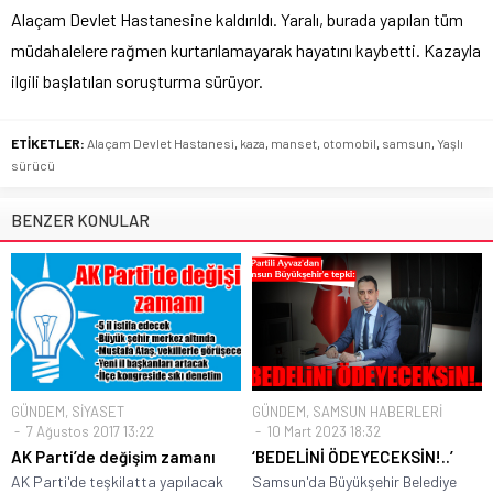
Alaçam Devlet Hastanesine kaldırıldı. Yaralı, burada yapılan tüm
müdahalelere rağmen kurtarılamayarak hayatını kaybetti. Kazayla
ilgili başlatılan soruşturma sürüyor.
ETİKETLER:
Alaçam Devlet Hastanesi
,
kaza
,
manset
,
otomobil
,
samsun
,
Yaşlı
sürücü
BENZER KONULAR
GÜNDEM
,
SİYASET
GÜNDEM
,
SAMSUN HABERLERİ
7 Ağustos 2017 13:22
10 Mart 2023 18:32
AK Parti’de değişim zamanı
‘BEDELİNİ ÖDEYECEKSİN!..’
AK Parti'de teşkilatta yapılacak
Samsun'da Büyükşehir Belediye