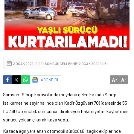
2 OCAK 2024 14:44 | SON GÜNCELLENME: 2 OCAK 2024 14:51
A
A
ABONE OL
+
-
Samsun- Sinop karayolunda meydana gelen kazada Sinop
istikametine seyir halinde olan Kadir Özgüven(70) idaresinde 55
LJ 360 otomobil, sürücünün direksiyon hakimiyetini kaybetmesi
sonucu yoldan çıkarak kaza yaptı.
Kazada ağır yaralanan otomobil sürücüsü, sağlık ekiplerince