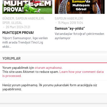
GÜNDEM
,
SAMSUN HABERLERİ
,
SAMSUN HABERLERİ
SPOR
,
ULUSAL
15 Mayıs 2019 11:04
26 Mart 2024 21:21
Samsun “ay-yıldız”
MUHTEŞEM PROVA!
Vatandaşlar fotoğraf çektirmeden
Yılport Samsunspor, lige verilen
ayrılamıyor
milli arada Trendyol 1'inci Lig
ekibi...
YORUMLAR
Yorum yapabilmek için
oturum açmalısınız
.
This site uses Akismet to reduce spam.
Learn how your comment data
is processed.
Henüz yorum yapılmamış. İlk yorumu yukarıdaki form aracılığıyla siz
yapabilirsiniz.