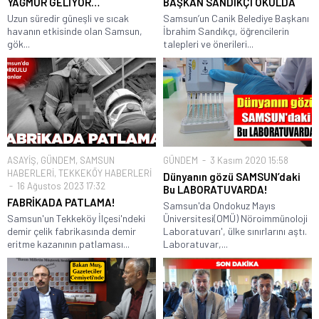
YAĞMUR GELİYOR…
BAŞKAN SANDIKÇI OKULDA
Uzun süredir güneşli ve sıcak
Samsun’un Canik Belediye Başkanı
havanın etkisinde olan Samsun,
İbrahim Sandıkçı, öğrencilerin
gök...
talepleri ve önerileri...
ASAYİŞ
,
GÜNDEM
,
SAMSUN
GÜNDEM
3 Kasım 2020 15:58
HABERLERİ
,
TEKKEKÖY HABERLERİ
Dünyanın gözü SAMSUN’daki
16 Ağustos 2023 17:32
Bu LABORATUVARDA!
FABRİKADA PATLAMA!
Samsun'da Ondokuz Mayıs
Samsun'un Tekkeköy İlçesi'ndeki
Üniversitesi(OMÜ) Nöroimmünoloji
demir çelik fabrikasında demir
Laboratuvarı', ülke sınırlarını aştı.
eritme kazanının patlaması...
Laboratuvar,...