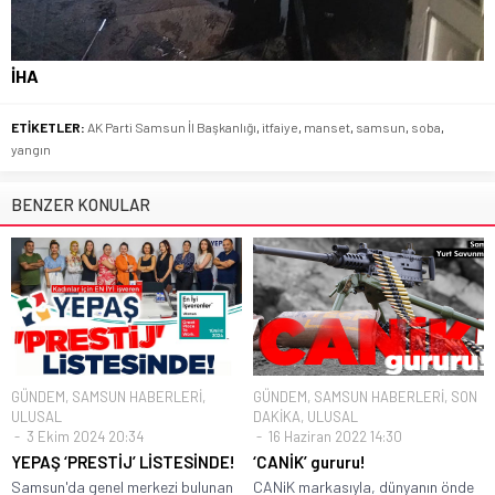
İHA
ETİKETLER:
AK Parti Samsun İl Başkanlığı
,
itfaiye
,
manset
,
samsun
,
soba
,
yangın
BENZER KONULAR
GÜNDEM
,
SAMSUN HABERLERİ
,
GÜNDEM
,
SAMSUN HABERLERİ
,
SON
ULUSAL
DAKİKA
,
ULUSAL
3 Ekim 2024 20:34
16 Haziran 2022 14:30
YEPAŞ ‘PRESTİJ’ LİSTESİNDE!
‘CANİK’ gururu!
Samsun'da genel merkezi bulunan
CANiK markasıyla, dünyanın önde