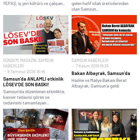
YEPAŞ, iş yeri kültürü ve çalışan...
gelen hafif silah üreticilerinden
olan Samsun...
GÜNDEM
,
MAGAZİN
,
SAMSUN
SAMSUN HABERLERİ
HABERLERİ
7 Kasım 2019 19:25
9 Temmuz 2026 16:45
Bakan Albayrak, Samsun’da
Samsun’da ANLAMLI etkinlik
Hazine ve Maliye Bakanı Berat
LÖSEV’DE SON BASKI!
Albayrak, Samsun’a geldi
Samsun'da düzenlenen etkinlikte,
kanser tedavisi gören ve
tedavisini tamamlayan...