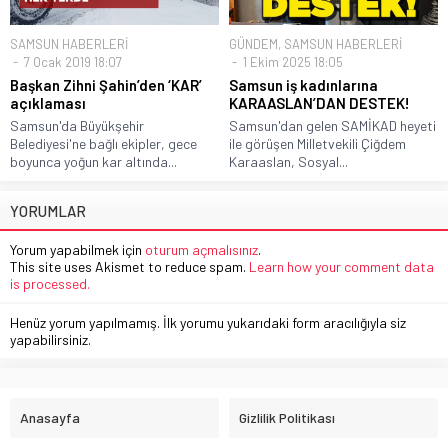
SAMSUN HABERLERİ
GÜNDEM
,
SAMSUN HABERLERİ
7 Ocak 2019 18:07
1 Ekim 2025 18:05
Başkan Zihni Şahin’den ‘KAR’
Samsun iş kadınlarına
açıklaması
KARAASLAN’DAN DESTEK!
Samsun'da Büyükşehir
Samsun'dan gelen SAMİKAD heyeti
Belediyesi'ne bağlı ekipler, gece
ile görüşen Milletvekili Çiğdem
boyunca yoğun kar altında...
Karaaslan, Sosyal...
YORUMLAR
Yorum yapabilmek için
oturum açmalısınız
.
This site uses Akismet to reduce spam.
Learn how your comment data
is processed.
Henüz yorum yapılmamış. İlk yorumu yukarıdaki form aracılığıyla siz
yapabilirsiniz.
Anasayfa
Gizlilik Politikası