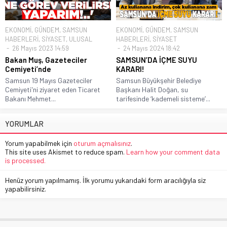
EKONOMİ
,
GÜNDEM
,
SAMSUN
EKONOMİ
,
GÜNDEM
,
SAMSUN
HABERLERİ
,
SİYASET
,
ULUSAL
HABERLERİ
,
SİYASET
26 Mayıs 2023 14:59
24 Mayıs 2024 18:42
Bakan Muş, Gazeteciler
SAMSUN’DA İÇME SUYU
Cemiyeti’nde
KARARI!
Samsun 19 Mayıs Gazeteciler
Samsun Büyükşehir Belediye
Cemiyeti'ni ziyaret eden Ticaret
Başkanı Halit Doğan, su
Bakanı Mehmet...
tarifesinde ‘kademeli sisteme’...
YORUMLAR
Yorum yapabilmek için
oturum açmalısınız
.
This site uses Akismet to reduce spam.
Learn how your comment data
is processed.
Henüz yorum yapılmamış. İlk yorumu yukarıdaki form aracılığıyla siz
yapabilirsiniz.