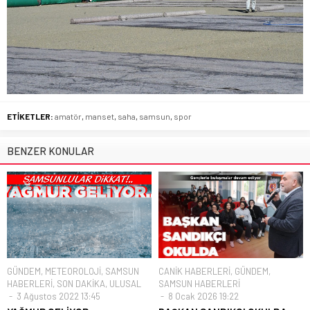
ETİKETLER:
amatör
,
manset
,
saha
,
samsun
,
spor
BENZER KONULAR
GÜNDEM
,
METEOROLOJİ
,
SAMSUN
CANİK HABERLERİ
,
GÜNDEM
,
HABERLERİ
,
SON DAKİKA
,
ULUSAL
SAMSUN HABERLERİ
3 Ağustos 2022 13:45
8 Ocak 2026 19:22