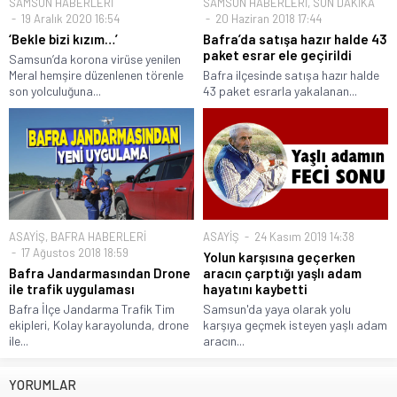
SAMSUN HABERLERİ
SAMSUN HABERLERİ
,
SON DAKİKA
19 Aralık 2020 16:54
20 Haziran 2018 17:44
‘Bekle bizi kızım…’
Bafra’da satışa hazır halde 43
paket esrar ele geçirildi
Samsun’da korona virüse yenilen
Meral hemşire düzenlenen törenle
Bafra ilçesinde satışa hazır halde
son yolculuğuna...
43 paket esrarla yakalanan...
ASAYİŞ
,
BAFRA HABERLERİ
ASAYİŞ
24 Kasım 2019 14:38
17 Ağustos 2018 18:59
Yolun karşısına geçerken
Bafra Jandarmasından Drone
aracın çarptığı yaşlı adam
ile trafik uygulaması
hayatını kaybetti
Bafra İlçe Jandarma Trafik Tim
Samsun'da yaya olarak yolu
ekipleri, Kolay karayolunda, drone
karşıya geçmek isteyen yaşlı adam
ile...
aracın...
YORUMLAR