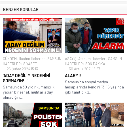
BENZER KONULAR
GÜNDEM
,
İlkadım Haberleri
,
SAMSUN
ASAYİŞ
,
Atakum Haberleri
,
SAMSUN
HABERLERİ
,
SİYASET
HABERLERİ
,
SON DAKİKA
26 Şubat 2024 15:13
30 Aralık 2021 15:57
‘ADAY DEĞİLİM NEDENİNİ
ALARMI!
SORMAYIN!..’
Samsun'da sosyal medya
Samsun'da 30 yıldır kumaşçılık
hesaplarında kendini 13-15 yaşında
yapan bir esnaf, muhtar adayı
gibi tanıtıp kız...
olmadığını...