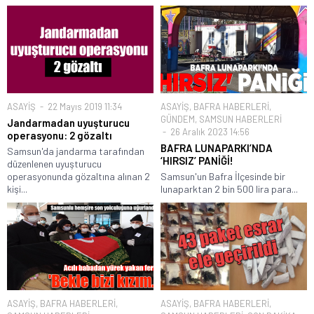
ASAYİŞ
22 Mayıs 2019 11:34
ASAYİŞ
,
BAFRA HABERLERİ
,
GÜNDEM
,
SAMSUN HABERLERİ
Jandarmadan uyuşturucu
26 Aralık 2023 14:56
operasyonu: 2 gözaltı
BAFRA LUNAPARKI’NDA
Samsun'da jandarma tarafından
‘HIRSIZ’ PANİĞİ!
düzenlenen uyuşturucu
operasyonunda gözaltına alınan 2
Samsun'un Bafra İlçesinde bir
kişi...
lunaparktan 2 bin 500 lira para...
ASAYİŞ
,
BAFRA HABERLERİ
,
ASAYİŞ
,
BAFRA HABERLERİ
,