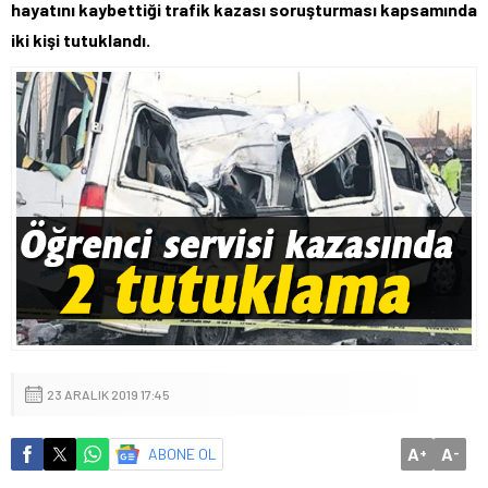
hayatını kaybettiği trafik kazası soruşturması kapsamında
iki kişi tutuklandı.
23 ARALIK 2019 17:45
A
A
ABONE OL
+
-