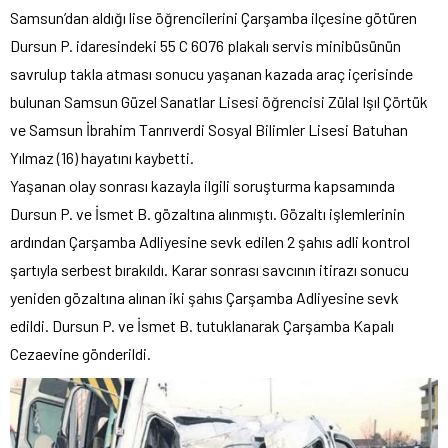
Samsun’dan aldığı lise öğrencilerini Çarşamba ilçesine götüren
Dursun P. idaresindeki 55 C 6076 plakalı servis minibüsünün
savrulup takla atması sonucu yaşanan kazada araç içerisinde
bulunan Samsun Güzel Sanatlar Lisesi öğrencisi Zülal Işıl Çörtük
ve Samsun İbrahim Tanrıverdi Sosyal Bilimler Lisesi Batuhan
Yılmaz (16) hayatını kaybetti.
Yaşanan olay sonrası kazayla ilgili soruşturma kapsamında
Dursun P. ve İsmet B. gözaltına alınmıştı. Gözaltı işlemlerinin
ardından Çarşamba Adliyesine sevk edilen 2 şahıs adli kontrol
şartıyla serbest bırakıldı. Karar sonrası savcının itirazı sonucu
yeniden gözaltına alınan iki şahıs Çarşamba Adliyesine sevk
edildi. Dursun P. ve İsmet B. tutuklanarak Çarşamba Kapalı
Cezaevine gönderildi.