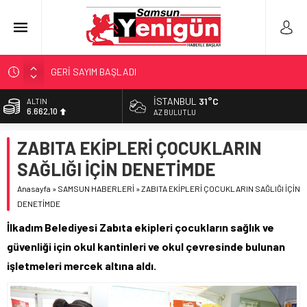
GERİ SAYIM BAŞLADI
SAMSUNSPOR’DA HEDEF 5’İNCİLİK!
İSTANBUL
31°C
ALTIN
6.662,10
‘BAFRA’YA YATIRIM YAPIN!’
AZ BULUTLU
İŞTE FINDIK FİYATI!
BİST
ZABITA EKİPLERİ ÇOCUKLARIN
13.779,39
YÖNETİCİ SEÇERKEN YAPILAN EN BÜYÜK HATALAR
SAĞLIĞI İÇİN DENETİMDE
DOLAR
47,6954
Anasayfa
»
SAMSUN HABERLERİ
»
ZABITA EKİPLERİ ÇOCUKLARIN SAĞLIĞI İÇİN
DENETİMDE
EURO
55,1824
İlkadım Belediyesi Zabıta ekipleri çocukların sağlık ve
güvenliği için okul kantinleri ve okul çevresinde bulunan
işletmeleri mercek altına aldı.