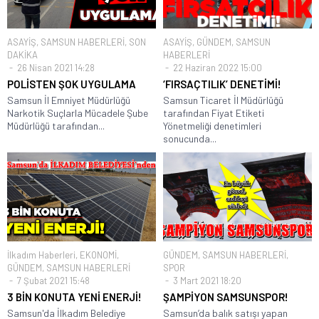
ASAYİŞ
,
SAMSUN HABERLERİ
,
SON
ASAYİŞ
,
GÜNDEM
,
SAMSUN
DAKİKA
HABERLERİ
26 Nisan 2021 14:28
22 Haziran 2022 15:00
POLİSTEN ŞOK UYGULAMA
‘FIRSAÇTILIK’ DENETİMİ!
Samsun İl Emniyet Müdürlüğü
Samsun Ticaret İl Müdürlüğü
Narkotik Suçlarla Mücadele Şube
tarafından Fiyat Etiketi
Müdürlüğü tarafından...
Yönetmeliği denetimleri
sonucunda...
İlkadım Haberleri
,
EKONOMİ
,
GÜNDEM
,
SAMSUN HABERLERİ
,
GÜNDEM
,
SAMSUN HABERLERİ
SPOR
7 Şubat 2021 15:48
3 Mart 2021 18:20
3 BİN KONUTA YENİ ENERJİ!
ŞAMPİYON SAMSUNSPOR!
Samsun'da İlkadım Belediye
Samsun’da balık satışı yapan