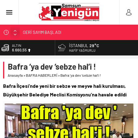
GERİ SAYIM BAŞLADI
SAMSUNSPOR’DA HEDEF 5’İNCİLİK!
İSTANBUL
29°C
ALTIN
6.660,55
‘BAFRA’YA YATIRIM YAPIN!’
HAFIF YAĞMURLU
İŞTE FINDIK FİYATI!
BİST
Bafra ‘ya dev ‘sebze hal’i !
13.779,39
YÖNETİCİ SEÇERKEN YAPILAN EN BÜYÜK HATALAR
Anasayfa
»
BAFRA HABERLERİ
»
Bafra ‘ya dev ‘sebze hal’i !
DOLAR
47,7111
Bafra İlçesi’nde yeni bir sebze ve meyve hali kurulması,
EURO
Büyükşehir Belediye Meclisi Komisyonu’na havale edildi
55,1881