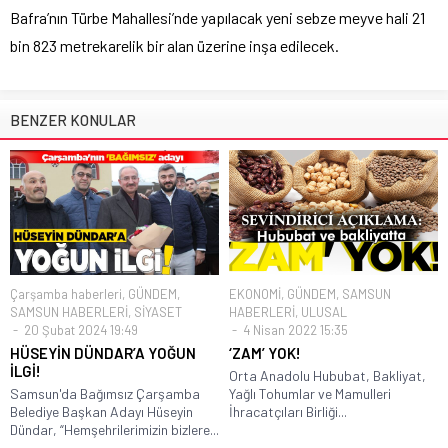
Bafra’nın Türbe Mahallesi’nde yapılacak yeni sebze meyve hali 21
bin 823 metrekarelik bir alan üzerine inşa edilecek.
BENZER KONULAR
Çarşamba haberleri
,
GÜNDEM
,
EKONOMİ
,
GÜNDEM
,
SAMSUN
SAMSUN HABERLERİ
,
SİYASET
HABERLERİ
,
ULUSAL
20 Şubat 2024 19:49
4 Nisan 2022 15:35
HÜSEYİN DÜNDAR’A YOĞUN
‘ZAM’ YOK!
İLGİ!
Orta Anadolu Hububat, Bakliyat,
Samsun'da Bağımsız Çarşamba
Yağlı Tohumlar ve Mamulleri
Belediye Başkan Adayı Hüseyin
İhracatçıları Birliği...
Dündar, “Hemşehrilerimizin bizlere...