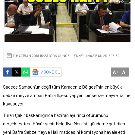
11 HAZIRAN 2018 15:23 | SON GÜNCELLENME: 11 HAZIRAN 2018 15:32
A
A
ABONE OL
+
-
Sadece Samsun’un değil tüm Karadeniz Bölgesi’nin en büyük
sebze meyve ambarı Bafra İlçesi, yepyeni bir sebze meyve haline
kavuşuyor.
Turan Çakır başkanlığında haziran ayı 1’inci oturumunu
gerçekleştiren Büyükşehir Belediye Meclisi, gündeme getirilen
yeni Bafra Sebze Meyve Hali maddesini komisyona havale etti.