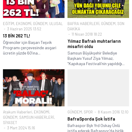
EĞİTİM
,
EKONOMİ
,
GÜNDEM
,
ULUSAL
BAFRA HABERLERİ
,
GÜNDEM
,
SON
3 Haziran 2025 13:52
DAKİKA
11 Nisan 2018 18:22
13 BİN 262 TL!
Yılmaz Bafralı muhtarların
Öğrenciler için Başarı Teşvik
misafiri oldu
Programı çerçevesinde asgari
ücretin yüzde 60’ına...
Samsun Büyükşehir Belediye
Başkanı Yusuf Ziya Yılmaz,
“Kapıkaya Festivali’nin yapıldığı...
Atakum Haberleri
,
EKONOMİ
,
GÜNDEM
,
SPOR
8 Kasım 2016 12:10
GÜNDEM
,
SAMSUN HABERLERİ
,
BafraSporda Şok İstifa
SİYASET
Bafraspor Bşk Yrd Oskay Ünlü
3 Mart 2024 15:16
istifa ederek Bafraspor’da birlik