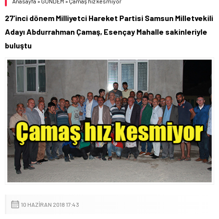
Anasayfa
»
GÜNDEM
»
Çamaş hız kesmiyor
27’inci dönem Milliyetci Hareket Partisi Samsun Milletvekili
Adayı Abdurrahman Çamaş, Esençay Mahalle sakinleriyle
buluştu
10 HAZIRAN 2018 17:43