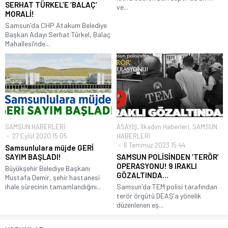
SERHAT TÜRKEL’E ‘BALAÇ’
ve...
MORALİ!
Samsun'da CHP Atakum Belediye
Başkan Adayı Serhat Türkel, Balaç
Mahallesi’nde...
SAMSUN HABERLERİ
ASAYİŞ
,
İlkadım Haberleri
,
SAMSUN
27 Eylül 2020 15:05
HABERLERİ
6 Temmuz 2023 15:44
Samsunlulara müjde GERİ
SAYIM BAŞLADI!
SAMSUN POLİSİNDEN ‘TERÖR’
OPERASYONU! 9 IRAKLI
Büyükşehir Belediye Başkanı
GÖZALTINDA…
Mustafa Demir, şehir hastanesi
ihale sürecinin tamamlandığını...
Samsun'da TEM polisi tarafından
terör örgütü DEAŞ'a yönelik
düzenlenen eş...