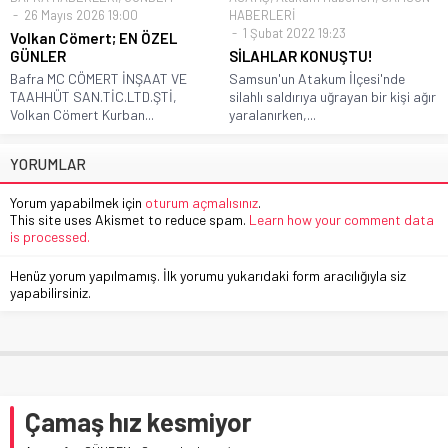
26 Mayıs 2026 19:00
HABERLERİ
1 Şubat 2022 19:23
Volkan Cömert; EN ÖZEL
GÜNLER
SİLAHLAR KONUŞTU!
Bafra MC CÖMERT İNŞAAT VE
Samsun'un Atakum İlçesi'nde
TAAHHÜT SAN.TİC.LTD.ŞTİ,
silahlı saldırıya uğrayan bir kişi ağır
Volkan Cömert Kurban...
yaralanırken,...
YORUMLAR
Yorum yapabilmek için
oturum açmalısınız
.
This site uses Akismet to reduce spam.
Learn how your comment data
is processed.
Henüz yorum yapılmamış. İlk yorumu yukarıdaki form aracılığıyla siz
yapabilirsiniz.
Çamaş hız kesmiyor