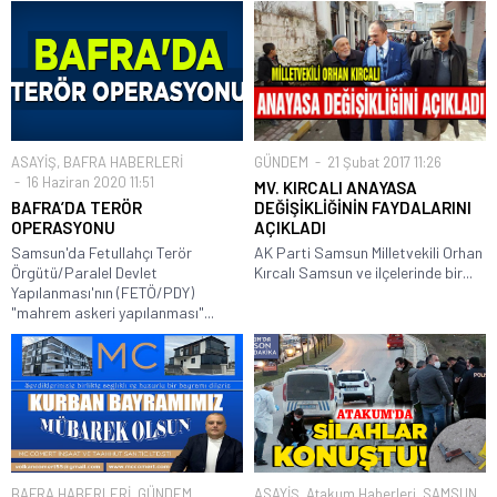
ASAYİŞ
,
BAFRA HABERLERİ
GÜNDEM
21 Şubat 2017 11:26
16 Haziran 2020 11:51
MV. KIRCALI ANAYASA
BAFRA’DA TERÖR
DEĞİŞİKLİĞİNİN FAYDALARINI
OPERASYONU
AÇIKLADI
Samsun'da Fetullahçı Terör
AK Parti Samsun Milletvekili Orhan
Örgütü/Paralel Devlet
Kırcalı Samsun ve ilçelerinde bir...
Yapılanması'nın (FETÖ/PDY)
"mahrem askeri yapılanması"...
BAFRA HABERLERİ
,
GÜNDEM
ASAYİŞ
,
Atakum Haberleri
,
SAMSUN