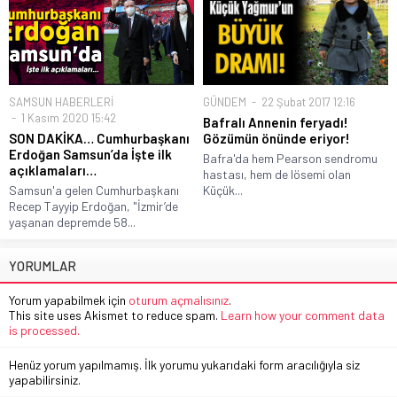
SAMSUN HABERLERİ
GÜNDEM
22 Şubat 2017 12:16
1 Kasım 2020 15:42
Bafralı Annenin feryadı!
SON DAKİKA… Cumhurbaşkanı
Gözümün önünde eriyor!
Erdoğan Samsun’da İşte ilk
Bafra'da hem Pearson sendromu
açıklamaları…
hastası, hem de lösemi olan
Samsun'a gelen Cumhurbaşkanı
Küçük...
Recep Tayyip Erdoğan, "İzmir’de
yaşanan depremde 58...
YORUMLAR
Yorum yapabilmek için
oturum açmalısınız
.
This site uses Akismet to reduce spam.
Learn how your comment data
is processed.
Henüz yorum yapılmamış. İlk yorumu yukarıdaki form aracılığıyla siz
yapabilirsiniz.