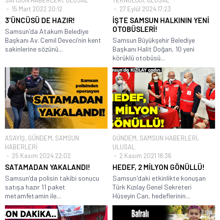
15 Mart 2022 20:12
27 Eylül 2024 17:23
3’ÜNCÜSÜ DE HAZIR!
İŞTE SAMSUN HALKININ YENİ
OTOBÜSLERİ!
Samsun'da Atakum Belediye
Başkanı Av. Cemil Deveci’nin kent
Samsun Büyükşehir Belediye
sakinlerine sözünü...
Başkanı Halit Doğan, 10 yeni
körüklü otobüsü...
ASAYİŞ
,
GÜNDEM
,
SAMSUN
GÜNDEM
,
SAMSUN HABERLERİ
,
HABERLERİ
ULUSAL
25 Kasım 2024 22:02
2 Kasım 2021 18:36
SATAMADAN YAKALANDI!
HEDEF, 2 MİLYON GÖNÜLLÜ!
Samsun’da polisin takibi sonucu
Samsun'daki etkinlikte konuşan
satışa hazır 11 paket
Türk Kızılay Genel Sekreteri
metamfetamin ile...
Hüseyin Can, hedeflerinin...