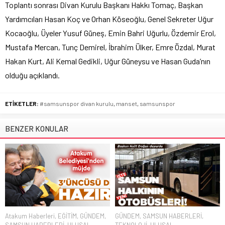
Toplantı sonrası Divan Kurulu Başkanı Hakkı Tomaç, Başkan
Yardımcıları Hasan Koç ve Orhan Köseoğlu, Genel Sekreter Uğur
Kocaoğlu, Üyeler Yusuf Güneş, Emin Bahri Uğurlu, Özdemir Erol,
Mustafa Mercan, Tunç Demirel, İbrahim Ülker, Emre Özdal, Murat
Hakan Kurt, Ali Kemal Gedikli, Uğur Güneysu ve Hasan Guda’nın
olduğu açıklandı.
ETİKETLER:
#samsunspor divan kurulu
,
manset
,
samsunspor
BENZER KONULAR
Atakum Haberleri
,
EĞİTİM
,
GÜNDEM
,
GÜNDEM
,
SAMSUN HABERLERİ
,
SAMSUN HABERLERİ
,
ULUSAL
TEKNOLOJİ
,
ULUSAL