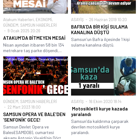
Atakum Haberleri
,
EKONOMİ
,
ASAYİŞ
26 Haziran 2019 10:20
GÜNDEM
,
SAMSUN HABERLERİ
BAFRA’DA BİR KİŞİ SULAMA
9 Ocak 2025 20:26
KANALINA DÜŞTÜ
ATAKUM’DA BİTMEYEN MESAİ
Samsun'un Bafra ilçesinde 1 kişi
Nisan ayından itibaren 58 bin 134
sulama kanalına düştü.
metrekare taş parke döşendi,...
GÜNDEM
,
SAMSUN HABERLERİ
ASAYİŞ
16 Ekim 2020 18:14
22 Mart 2023 18:00
Motosikletli kurye kazada
SAMSUN OPERA VE BALE’DEN
yaralandı
‘SENFONİK’ GECE!
Samsun'da kaldırıma çarparak
Samsun Devlet Opera ve
devrilen motosikletli kurye
Balesi(SAMDOB), cumartesi
yaralandı.
akşamı Antonio Vivaldi’nin Dört...