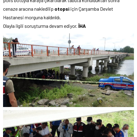
polis botuyla karaya çıkartılarak tabuta konulduktan sonra
cenaze aracına nakledilip
otopsi
için Çarşamba Devlet
Hastanesi morguna kaldırıldı.
Olayla ilgili soruşturma devam ediyor.
İHA