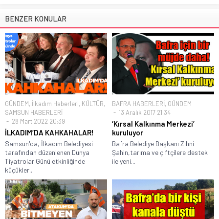
BENZER KONULAR
GÜNDEM
,
İlkadım Haberleri
,
KÜLTÜR
,
BAFRA HABERLERİ
,
GÜNDEM
SAMSUN HABERLERİ
13 Aralık 2017 21:34
28 Mart 2022 20:39
‘Kırsal Kalkınma Merkezi’
İLKADIM’DA KAHKAHALAR!
kuruluyor
Samsun'da, İlkadım Belediyesi
Bafra Belediye Başkanı Zihni
tarafından düzenlenen Dünya
Şahin,tarıma ve çiftçilere destek
Tiyatrolar Günü etkinliğinde
ile yeni...
küçükler...