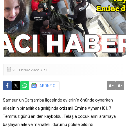
20 TEMMUZ 2022 14:31
A
A
ABONE OL
+
-
Samsun’un Çarşamba ilçesinde evlerinin önünde oynarken
ailesinin bir anlık dalgınlığında
otizm
li Emine Ayhan (10), 7
Temmuz günü aniden kayboldu. Telaşla çocuklarını aramaya
başlayan aile ve mahalleli, durumu polise bildirdi.