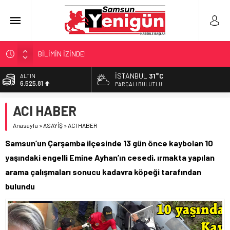
BİLİMİN İZİNDE!
TIR’A ‘ZEHİR’ BASKINI!
İSTANBUL
31°C
BİST
13.703,13
FECİ SON!
PARÇALI BULUTLU
UÇURUMDA CAN PAZARI!
DOLAR
ACI HABER
47,5932
SAMSUN YANACAK!
Anasayfa
»
ASAYİŞ
»
ACI HABER
EURO
55,0919
Samsun’un Çarşamba ilçesinde 13 gün önce kaybolan 10
ALTIN
yaşındaki engelli Emine Ayhan’ın cesedi, ırmakta yapılan
6.525,81
arama çalışmaları sonucu kadavra köpeği tarafından
bulundu