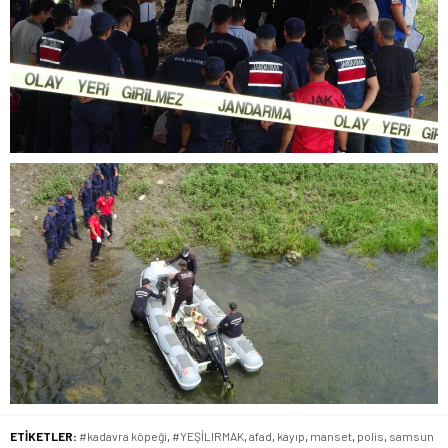
ETİKETLER:
#kadavra köpeği
,
#YEŞİLIRMAK
,
afad
,
kayıp
,
manset
,
polis
,
samsun