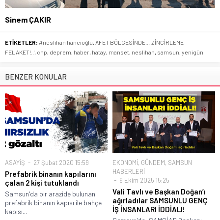
Sinem ÇAKIR
ETİKETLER:
#neslihan hancıoğlu
,
AFET BÖLGESİNDE... 'ZİNCİRLEME
FELAKET!..'
,
chp
,
deprem
,
haber
,
hatay
,
manset
,
neslihan
,
samsun
,
yenigün
BENZER KONULAR
ASAYİŞ
27 Şubat 2020 15:59
EKONOMİ
,
GÜNDEM
,
SAMSUN
HABERLERİ
Prefabrik binanın kapılarını
9 Ekim 2025 15:25
çalan 2 kişi tutuklandı
Vali Tavlı ve Başkan Doğan’ı
Samsun'da bir arazide bulunan
ağırladılar SAMSUNLU GENÇ
prefabrik binanın kapısı ile bahçe
İŞ İNSANLARI İDDİALI!
kapısı...