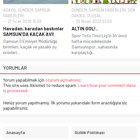
ASAYİŞ
,
GÜNDEM
,
SAMSUN
GÜNDEM
,
SAMSUN HABERLERİ
,
SON
HABERLERİ
DAKİKA
,
ULUSAL
27 Ocak 2026 15:59
25 Nisan 2022 22:53
Havadan, karadan baskınlar
ALTIN GOL!..
SAMSUN’DA KAÇAK AVI!
Spor Toto 1'inci Lig'in 34'üncü
Samsun İl Emniyet Müdürlüğü
hafta mücadelesinde
birimleri, kaçak ve yasaklı su
Samsunspor, sahasında
ürünleri...
karşılaştığı...
YORUMLAR
Yorum yapabilmek için
oturum açmalısınız
.
This site uses Akismet to reduce spam.
Learn how your comment data
is processed.
Henüz yorum yapılmamış. İlk yorumu yukarıdaki form aracılığıyla siz
yapabilirsiniz.
Anasayfa
Gizlilik Politikası