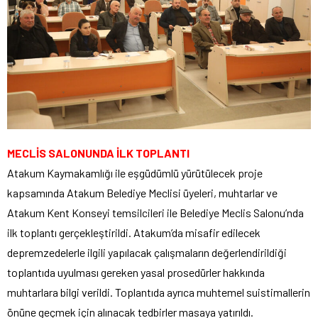
MECLİS SALONUNDA İLK TOPLANTI
Atakum Kaymakamlığı ile eşgüdümlü yürütülecek proje
kapsamında Atakum Belediye Meclisi üyeleri, muhtarlar ve
Atakum Kent Konseyi temsilcileri ile Belediye Meclis Salonu’nda
ilk toplantı gerçekleştirildi. Atakum’da misafir edilecek
depremzedelerle ilgili yapılacak çalışmaların değerlendirildiği
toplantıda uyulması gereken yasal prosedürler hakkında
muhtarlara bilgi verildi. Toplantıda ayrıca muhtemel suistimallerin
önüne geçmek için alınacak tedbirler masaya yatırıldı.