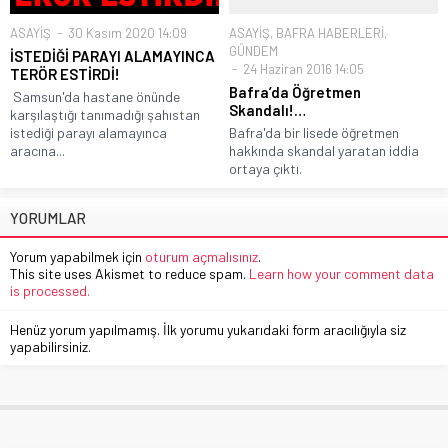
ASAYİŞ
30 Kasım 2020 14:09
ASAYİŞ
,
BAFRA HABERLERİ
,
GÜNDEM
İSTEDİĞİ PARAYI ALAMAYINCA
24 Haziran 2016 14:05
TERÖR ESTİRDİ!
Bafra’da Öğretmen
Samsun'da hastane önünde
Skandalı!…
karşılaştığı tanımadığı şahıstan
istediği parayı alamayınca
Bafra'da bir lisede öğretmen
aracına...
hakkında skandal yaratan iddia
ortaya çıktı.
YORUMLAR
Yorum yapabilmek için
oturum açmalısınız
.
This site uses Akismet to reduce spam.
Learn how your comment data
is processed.
Henüz yorum yapılmamış. İlk yorumu yukarıdaki form aracılığıyla siz
yapabilirsiniz.