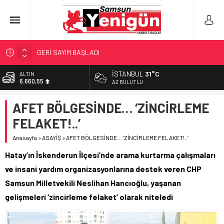
GERİ SAYIM BAŞLADI
SAMSUNSPOR’DA HEDEF 5’İNCİLİK!
İSTANBUL
31°C
ALTIN
6.660,55
‘BAFRA’YA YATIRIM YAPIN!’
AZ BULUTLU
İŞTE FINDIK FİYATI!
BİST
AFET BÖLGESİNDE… ‘ZİNCİRLEME
13.779,39
YÖNETİCİ SEÇERKEN YAPILAN EN BÜYÜK HATALAR
FELAKET!..’
DOLAR
47,7111
Anasayfa
»
ASAYİŞ
»
AFET BÖLGESİNDE… ‘ZİNCİRLEME FELAKET!..’
EURO
Hatay’ın İskenderun İlçesi’nde arama kurtarma çalışmaları
55,1881
ve insani yardım organizasyonlarına destek veren CHP
Samsun Milletvekili Neslihan Hancıoğlu, yaşanan
gelişmeleri ‘zincirleme felaket’ olarak niteledi