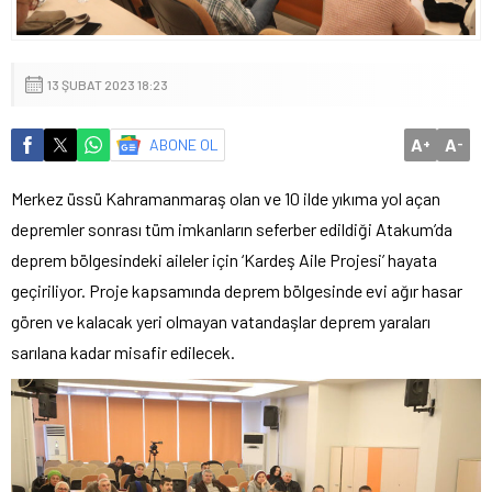
13 ŞUBAT 2023 18:23
A
A
ABONE OL
+
-
Merkez üssü Kahramanmaraş olan ve 10 ilde yıkıma yol açan
depremler sonrası tüm imkanların seferber edildiği Atakum’da
deprem bölgesindeki aileler için ‘Kardeş Aile Projesi’ hayata
geçiriliyor. Proje kapsamında deprem bölgesinde evi ağır hasar
gören ve kalacak yeri olmayan vatandaşlar deprem yaraları
sarılana kadar misafir edilecek.