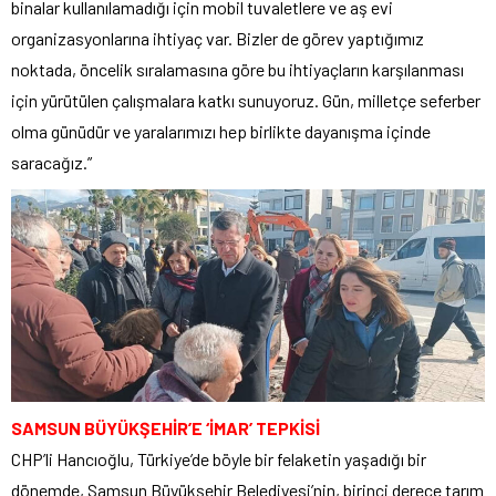
binalar kullanılamadığı için mobil tuvaletlere ve aş evi
organizasyonlarına ihtiyaç var. Bizler de görev yaptığımız
noktada, öncelik sıralamasına göre bu ihtiyaçların karşılanması
için yürütülen çalışmalara katkı sunuyoruz. Gün, milletçe seferber
olma günüdür ve yaralarımızı hep birlikte dayanışma içinde
saracağız.”
SAMSUN BÜYÜKŞEHİR’E ‘İMAR’ TEPKİSİ
CHP’li Hancıoğlu, Türkiye’de böyle bir felaketin yaşadığı bir
dönemde, Samsun Büyükşehir Belediyesi’nin, birinci derece tarım