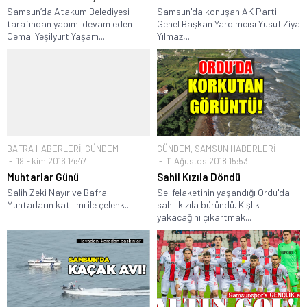
Samsun’da Atakum Belediyesi
Samsun'da konuşan AK Parti
tarafından yapımı devam eden
Genel Başkan Yardımcısı Yusuf Ziya
Cemal Yeşilyurt Yaşam...
Yılmaz,...
BAFRA HABERLERİ
,
GÜNDEM
GÜNDEM
,
SAMSUN HABERLERİ
19 Ekim 2016 14:47
11 Ağustos 2018 15:53
Muhtarlar Günü
Sahil Kızıla Döndü
Salih Zeki Nayır ve Bafra'lı
Sel felaketinin yaşandığı Ordu'da
Muhtarların katılımı ile çelenk...
sahil kızıla büründü. Kışlık
yakacağını çıkartmak...