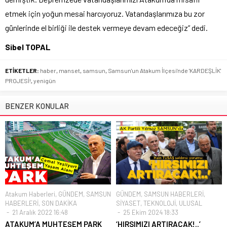
etmek için yoğun mesai harcıyoruz. Vatandaşlarımıza bu zor
günlerinde el birliği ile destek vermeye devam edeceğiz” dedi.
Sibel TOPAL
ETİKETLER:
haber
,
manset
,
samsun
,
Samsun'un Atakum İlçesi'nde 'KARDEŞLİK'
PROJESİ!
,
yenigün
BENZER KONULAR
Atakum Haberleri
,
GÜNDEM
,
SAMSUN
GÜNDEM
,
SAMSUN HABERLERİ
,
HABERLERİ
,
SON DAKİKA
SİYASET
,
TEKNOLOJİ
,
ULUSAL
21 Aralık 2022 16:48
25 Ekim 2024 18:33
ATAKUM’A MUHTEŞEM PARK
‘HIRSIMIZI ARTIRACAK!..’