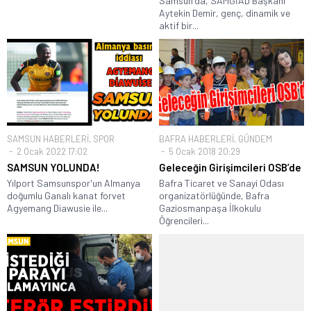
Samsun'da, SAMGİAD Başkanı
Aytekin Demir, genç, dinamik ve
aktif bir...
SAMSUN HABERLERİ
,
SPOR
BAFRA HABERLERİ
,
GÜNDEM
2 Ocak 2022 17:02
5 Ocak 2018 20:29
SAMSUN YOLUNDA!
Geleceğin Girişimcileri OSB’de
Yılport Samsunspor'un Almanya
Bafra Ticaret ve Sanayi Odası
doğumlu Ganalı kanat forvet
organizatörlüğünde, Bafra
Agyemang Diawusie ile...
Gaziosmanpaşa İlkokulu
Öğrencileri...