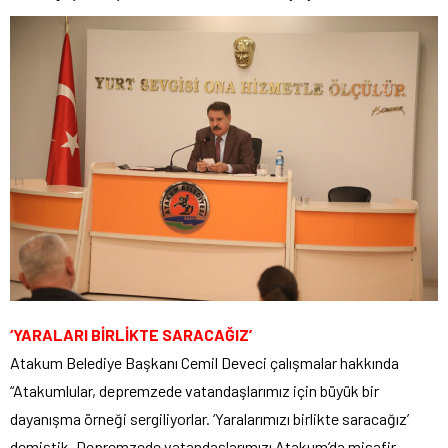
‘YARALARI BİRLİKTE SARACAĞIZ’
Atakum Belediye Başkanı Cemil Deveci çalışmalar hakkında
“Atakumlular, depremzede vatandaşlarımız için büyük bir
dayanışma örneği sergiliyorlar. ‘Yaralarımızı birlikte saracağız’
demiştik. Depremzede vatandaşlarımızı Atakum’da misafir