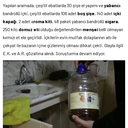
Yapılan aramada, çeşitli ebatlarda 30 şişe el yapımı ve
yabancı
bandrollü içki, çeşitli ebatlarda 106 adet
boş şişe
, 140 adet
içki
kapağ
ı, 2 adet a
roma kiti
, 48 paket yabancı bandrollü
sigara
,
250 kilo
domuz eti
olduğu değerlendirilen
menşei
belli olmayan
kırmızı et ele geçirildi. İçkilerin evin mutfak dolaplarının altı ile
çekyat ile bazanın içine gizlenmiş olması dikkat çekti. Olayla ilgili
E.K. ve A.R. gözaltına alındı. Soruşturma devam ediyor.