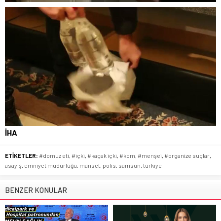
İHA
ETİKETLER:
#domuz eti
,
#içki
,
#kaçak içki
,
#kom
,
#menşei
,
#organize suçlar
,
asayiş
,
emniyet müdürlüğü
,
manset
,
polis
,
samsun
,
türkiye
BENZER KONULAR