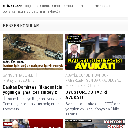
ETİKETLER:
#boğulma
,
#deniz
,
#morg
,
ambulans
,
hastane
,
manset
,
otopsi
,
polis
,
samsun
,
soruşturma
,
tekkeköy
BENZER KONULAR
SAMSUN HABERLERİ
ASAYİŞ
,
GÜNDEM
,
SAMSUN
9 Eylül 2020 17:18
HABERLERİ
,
SON DAKİKA
,
ULUSAL
29 Ocak 2026 15:14
Başkan Demirtaş: “İlkadım için
yoğun çalışma içerisindeyiz”
UYUŞTURUCU TACİRİ
AVUKAT!
İlkadım Belediye Başkanı Necattin
Demirtaş, korona virüs salgını ile
Samsun'da daha önce FETÖ'den
topyekun...
yargılan avukat, Konya'da 1 kilo
esrarla...