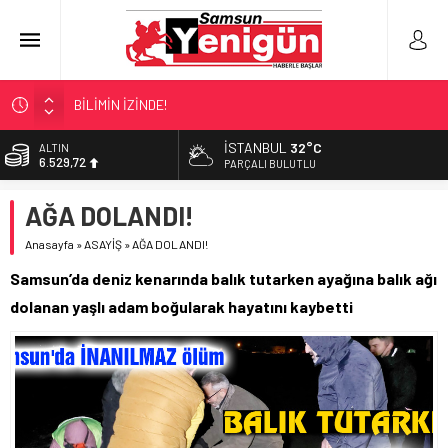
BİLİMİN İZİNDE!
TIR’A ‘ZEHİR’ BASKINI!
İSTANBUL
32°C
ALTIN
6.529,72
FECİ SON!
PARÇALI BULUTLU
UÇURUMDA CAN PAZARI!
BİST
AĞA DOLANDI!
13.703,13
SAMSUN YANACAK!
Anasayfa
»
ASAYİŞ
»
AĞA DOLANDI!
DOLAR
47,5844
Samsun’da deniz kenarında balık tutarken ayağına balık ağı
EURO
dolanan yaşlı adam boğularak hayatını kaybetti
55,1152