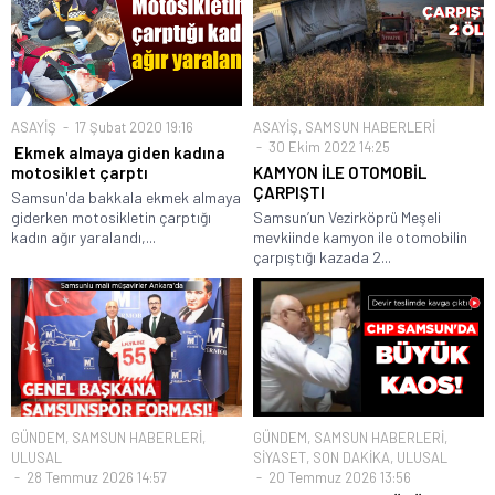
ASAYİŞ
17 Şubat 2020 19:16
ASAYİŞ
,
SAMSUN HABERLERİ
30 Ekim 2022 14:25
Ekmek almaya giden kadına
motosiklet çarptı
KAMYON İLE OTOMOBİL
ÇARPIŞTI
Samsun'da bakkala ekmek almaya
giderken motosikletin çarptığı
Samsun’un Vezirköprü Meşeli
kadın ağır yaralandı,...
mevkiinde kamyon ile otomobilin
çarpıştığı kazada 2...
GÜNDEM
,
SAMSUN HABERLERİ
,
GÜNDEM
,
SAMSUN HABERLERİ
,
ULUSAL
SİYASET
,
SON DAKİKA
,
ULUSAL
28 Temmuz 2026 14:57
20 Temmuz 2026 13:56