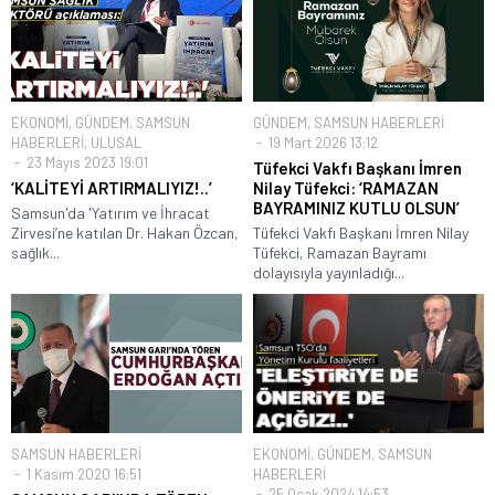
EKONOMİ
,
GÜNDEM
,
SAMSUN
GÜNDEM
,
SAMSUN HABERLERİ
HABERLERİ
,
ULUSAL
19 Mart 2026 13:12
23 Mayıs 2023 19:01
Tüfekci Vakfı Başkanı İmren
‘KALİTEYİ ARTIRMALIYIZ!..’
Nilay Tüfekci: ‘RAMAZAN
BAYRAMINIZ KUTLU OLSUN’
Samsun'da 'Yatırım ve İhracat
Zirvesi’ne katılan Dr. Hakan Özcan,
Tüfekci Vakfı Başkanı İmren Nilay
sağlık...
Tüfekci, Ramazan Bayramı
dolayısıyla yayınladığı...
SAMSUN HABERLERİ
EKONOMİ
,
GÜNDEM
,
SAMSUN
1 Kasım 2020 16:51
HABERLERİ
25 Ocak 2024 14:53