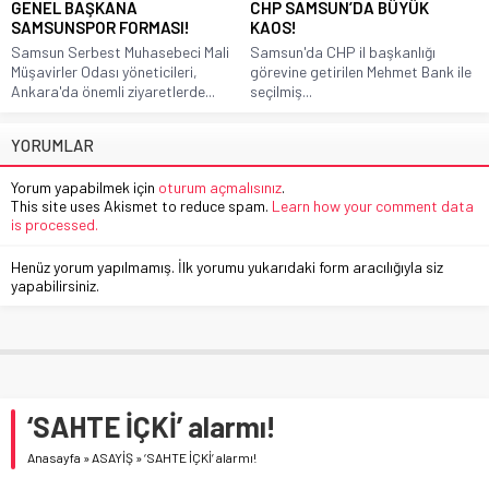
GENEL BAŞKANA
CHP SAMSUN’DA BÜYÜK
SAMSUNSPOR FORMASI!
KAOS!
Samsun Serbest Muhasebeci Mali
Samsun'da CHP il başkanlığı
Müşavirler Odası yöneticileri,
görevine getirilen Mehmet Bank ile
Ankara'da önemli ziyaretlerde...
seçilmiş...
YORUMLAR
Yorum yapabilmek için
oturum açmalısınız
.
This site uses Akismet to reduce spam.
Learn how your comment data
is processed.
Henüz yorum yapılmamış. İlk yorumu yukarıdaki form aracılığıyla siz
yapabilirsiniz.
‘SAHTE İÇKİ’ alarmı!
Anasayfa
»
ASAYİŞ
»
‘SAHTE İÇKİ’ alarmı!