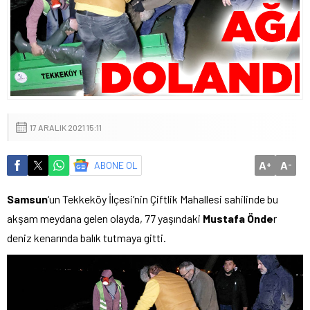
17 ARALIK 2021 15:11
A
A
ABONE OL
+
-
Samsun
‘un Tekkeköy İlçesi’nin Çiftlik Mahallesi sahilinde bu
akşam meydana gelen olayda, 77 yaşındaki
Mustafa Önde
r
deniz kenarında balık tutmaya gitti.