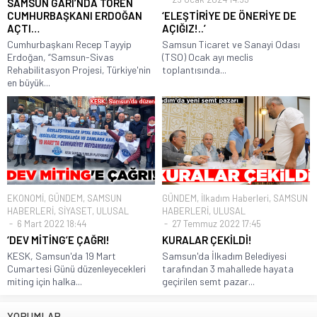
SAMSUN GARI’NDA TÖREN
CUMHURBAŞKANI ERDOĞAN
‘ELEŞTİRİYE DE ÖNERİYE DE
AÇTI…
AÇIĞIZ!..’
Cumhurbaşkanı Recep Tayyip
Samsun Ticaret ve Sanayi Odası
Erdoğan, “Samsun-Sivas
(TSO) Ocak ayı meclis
Rehabilitasyon Projesi, Türkiye'nin
toplantısında...
en büyük...
EKONOMİ
,
GÜNDEM
,
SAMSUN
GÜNDEM
,
İlkadım Haberleri
,
SAMSUN
HABERLERİ
,
SİYASET
,
ULUSAL
HABERLERİ
,
ULUSAL
6 Mart 2022 18:44
27 Temmuz 2022 17:45
‘DEV MİTİNG’E ÇAĞRI!
KURALAR ÇEKİLDİ!
KESK, Samsun'da 19 Mart
Samsun'da İlkadım Belediyesi
Cumartesi Günü düzenleyecekleri
tarafından 3 mahallede hayata
miting için halka...
geçirilen semt pazar...
YORUMLAR