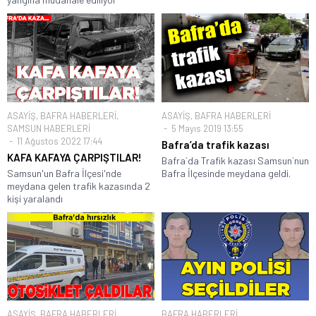
ASAYİŞ
,
BAFRA HABERLERİ
,
ASAYİŞ
,
BAFRA HABERLERİ
SAMSUN HABERLERİ
5 Mayıs 2019 13:55
11 Ağustos 2022 17:44
Bafra’da trafik kazası
KAFA KAFAYA ÇARPIŞTILAR!
Bafra`da Trafik kazası Samsun`nun
Samsun'un Bafra İlçesi'nde
Bafra İlçesinde meydana geldi.
meydana gelen trafik kazasında 2
kişi yaralandı
ASAYİŞ
,
BAFRA HABERLERİ
,
BAFRA HABERLERİ