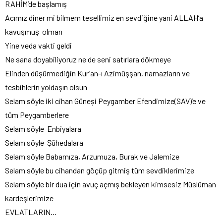
RAHİM’de başlamış
Acımız diner mi bilmem tesellimiz en sevdiğine yani ALLAH’a
kavuşmuş olman
Yine veda vakti geldi
Ne sana doyabiliyoruz ne de seni satırlara dökmeye
Elinden düşürmediğin Kur’an-ı Azimüşşan, namazların ve
tesbihlerin yoldaşın olsun
Selam söyle iki cihan Güneşi Peygamber Efendimize(SAV)’e ve
tüm Peygamberlere
Selam söyle Enbiyalara
Selam söyle Şühedalara
Selam söyle Babamıza, Arzumuza, Burak ve Jalemize
Selam söyle bu cihandan göçüp gitmiş tüm sevdiklerimize
Selam söyle bir dua için avuç açmış bekleyen kimsesiz Müslüman
kardeşlerimize
EVLATLARIN…