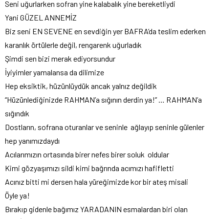
Seni uğurlarken sofran yine kalabalık yine bereketliydi
Yani GÜZEL ANNEMİZ
Biz seni EN SEVENE en sevdiğin yer BAFRA’da teslim ederken
karanlık örtülerle değil, rengarenk uğurladık
Şimdi sen bizi merak ediyorsundur
İyiyimler yamalansa da dilimize
Hep eksiktik, hüzünlüydük ancak yalnız değildik
“Hüzünlediğinizde RAHMAN’a sığının derdin ya!” … RAHMAN’a
sığındık
Dostların, sofrana oturanlar ve seninle ağlayıp seninle gülenler
hep yanımızdaydı
Acılarımızın ortasında birer nefes birer soluk oldular
Kimi gözyaşımızı sildi kimi bağrında acımızı hafifletti
Acınız bitti mi dersen hala yüreğimizde kor bir ateş misali
Öyle ya!
Bırakıp gidenle bağımız YARADANIN esmalardan biri olan