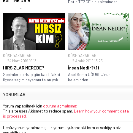
EĞİTİME DAİR
Fatih TEZCE'nin kaleminden..
...
KÖŞE YAZARLARI
KÖŞE YAZARLARI
24 Mart 2019 19:13
2 Aralık 2019 13:25
HIRSIZLAR NEREDE?
İnsan Nedir? (1)
Seçimlere birkaç gün kaldı fakat
Asel Sema UĞURLU'nun
ilçede seçim heyecanı falan yok...
kaleminden..
YORUMLAR
Yorum yapabilmek için
oturum açmalısınız
.
This site uses Akismet to reduce spam.
Learn how your comment data
is processed.
Henüz yorum yapılmamış. İlk yorumu yukarıdaki form aracılığıyla siz
yapabilirsiniz.