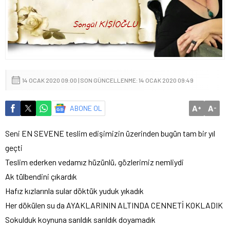
14 OCAK 2020 09:00 | SON GÜNCELLENME: 14 OCAK 2020 09:49
A
A
ABONE OL
+
-
Seni EN SEVENE teslim edişimizin üzerinden bugün tam bir yıl
geçti
Teslim ederken vedamız hüzünlü, gözlerimiz nemliydi
Ak tülbendini çıkardık
Hafız kızlarınla sular döktük yuduk yıkadık
Her dökülen su da AYAKLARININ ALTINDA CENNETİ KOKLADIK
Sokulduk koynuna sarıldık sarıldık doyamadık