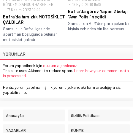
GÜNDEM
,
SAMSUN HABERLERİ
19 Eylül 2018 15:19
17 Kasım 2023 14:44
Bafra’da görev Yapan 2 bekçi
Bafra’da hırsızlık MOTOSİKLET
“Ayın Polisi” seçildi
ÇALDILAR
Samsun'da ATM'den para çeken bir
Samsun'un Bafra ilçesinde
kişinin cebinden bin lira parasını...
apartman boşluğunda bulunan
motosiklet çalındı
YORUMLAR
Yorum yapabilmek için
oturum açmalısınız
.
This site uses Akismet to reduce spam.
Learn how your comment data
is processed.
Henüz yorum yapılmamış. İlk yorumu yukarıdaki form aracılığıyla siz
yapabilirsiniz.
Anasayfa
Gizlilik Politikası
YAZARLAR
KÜNYE