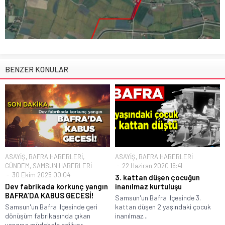
BENZER KONULAR
ASAYİŞ
,
BAFRA HABERLERİ
,
ASAYİŞ
,
BAFRA HABERLERİ
GÜNDEM
,
SAMSUN HABERLERİ
22 Haziran 2020 16:41
30 Ekim 2025 00:04
3. kattan düşen çocuğun
Dev fabrikada korkunç yangın
inanılmaz kurtuluşu
BAFRA’DA KABUS GECESİ!
Samsun'un Bafra ilçesinde 3.
Samsun'un Bafra ilçesinde geri
kattan düşen 2 yaşındaki çocuk
dönüşüm fabrikasında çıkan
inanılmaz...
yangına müdahale ediliyor