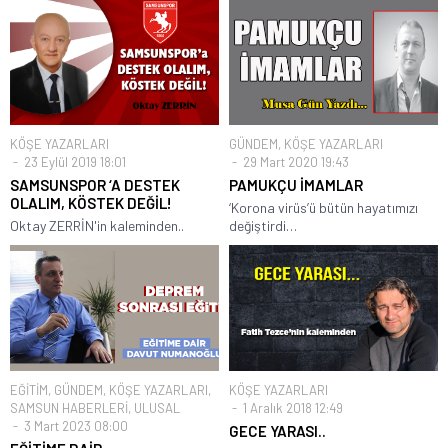
KÖŞE YAZARLARI
GÜNDEM
,
KÖŞE YAZARLARI
23 Eylül 2019 18:01
29 Mart 2020 19:43
SAMSUNSPOR ‘A DESTEK
PAMUKÇU İMAMLAR
OLALIM, KÖSTEK DEĞİL!
‘Korona virüs’ü bütün hayatımızı
Oktay ZERRİN'in kaleminden..
değiştirdi…
EĞİTİM
,
GÜNDEM
,
KÖŞE YAZARLARI
,
KÖŞE YAZARLARI
SAMSUN HABERLERİ
,
ULUSAL
1 Aralık 2018 12:49
3 Mart 2023 08:00
GECE YARASI..