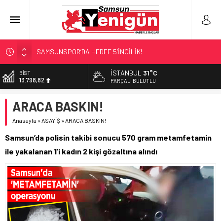
SAMSUNSPOR’DA HEDEF 5’İNCİLİK!
‘BAFRA’YA YATIRIM YAPIN!’
İSTANBUL
31°C
BİST
13.798,82
İŞTE FINDIK FİYATI!
PARÇALI BULUTLU
YÖNETİCİ SEÇERKEN YAPILAN EN BÜYÜK HATALAR
DOLAR
ARACA BASKIN!
47,7010
GERİ SAYIM BAŞLADI
Anasayfa
»
ASAYİŞ
»
ARACA BASKIN!
EURO
55,0063
Samsun’da polisin takibi sonucu 570 gram metamfetamin
ALTIN
ile yakalanan 1’i kadın 2 kişi gözaltına alındı
6.543,59