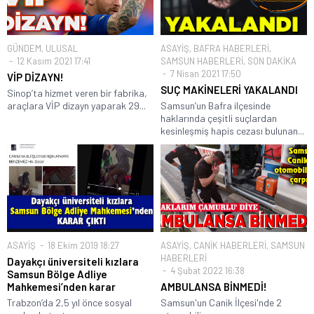
GÜNDEM
,
ULUSAL
ASAYİŞ
,
BAFRA HABERLERİ
,
12 Kasım 2021 17:41
SAMSUN HABERLERİ
,
SON DAKİKA
7 Nisan 2021 17:50
VİP DİZAYN!
SUÇ MAKİNELERİ YAKALANDI
Sinop’ta hizmet veren bir fabrika,
araçlara VİP dizayn yaparak 29...
Samsun’un Bafra ilçesinde
haklarında çeşitli suçlardan
kesinleşmiş hapis cezası bulunan...
ASAYİŞ
18 Ekim 2019 18:27
ASAYİŞ
,
CANİK HABERLERİ
,
SAMSUN
HABERLERİ
Dayakçı üniversiteli kızlara
4 Şubat 2022 16:38
Samsun Bölge Adliye
Mahkemesi’nden karar
AMBULANSA BİNMEDİ!
Trabzon’da 2,5 yıl önce sosyal
Samsun'un Canik İlçesi'nde 2