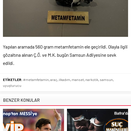
Yapılan aramada 560 gram metamfetamin ele geçirildi. Olayla ilgili
gözaltına alınan Ç.Ö. ve M.K. bugün Samsun Adliyesine sevk
edildi.
ETİKETLER:
#metamfetamin
,
araç
,
ilkadım
,
manset
,
narkotik
,
samsun
,
uyuşturucu
BENZER KONULAR