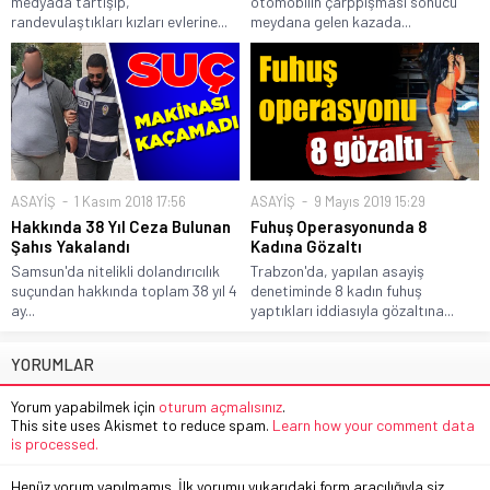
medyada tartışıp,
otomobilin çarppışması sonucu
randevulaştıkları kızları evlerine...
meydana gelen kazada...
ASAYİŞ
1 Kasım 2018 17:56
ASAYİŞ
9 Mayıs 2019 15:29
Hakkında 38 Yıl Ceza Bulunan
Fuhuş Operasyonunda 8
Şahıs Yakalandı
Kadına Gözaltı
Samsun'da nitelikli dolandırıcılık
Trabzon'da, yapılan asayiş
suçundan hakkında toplam 38 yıl 4
denetiminde 8 kadın fuhuş
ay...
yaptıkları iddiasıyla gözaltına...
YORUMLAR
Yorum yapabilmek için
oturum açmalısınız
.
This site uses Akismet to reduce spam.
Learn how your comment data
is processed.
Henüz yorum yapılmamış. İlk yorumu yukarıdaki form aracılığıyla siz