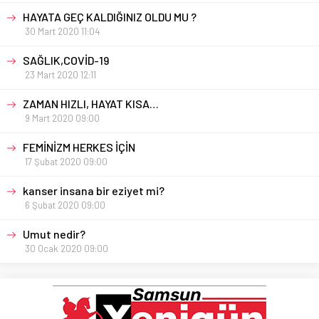
HAYATA GEÇ KALDIĞINIZ OLDU MU ?
30 Mart 2020 11:04
SAĞLIK,COVİD-19
23 Mart 2020 12:11
ZAMAN HIZLI, HAYAT KISA…
9 Mart 2020 09:00
FEMİNİZM HERKES İÇİN
17 Şubat 2020 09:00
kanser insana bir eziyet mi?
6 Şubat 2020 09:00
Umut nedir?
30 Ocak 2020 09:00