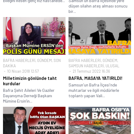
bileğini kesen genç kız hastanede...
Samsun'un Bafra ilçesinde yere
düşen silahın ateş alması sonucu
bir...
BAFRA HABERLERİ
,
GÜNDEM
,
SON
BAFRA HABERLERİ
,
GÜNDEM
,
DAKİKA
SAMSUN HABERLERİ
,
ULUSAL
10 Nisan 2018 12:57
21 Temmuz 2022 16:36
Milletimizin gönlünde taht
BAFRA, MASAYA YATIRILDI!
kurdular
Samsun'un Bafra İlçesi'nde
Bafra Şehit Aileleri Ve Gaziler
muhtarlar ve ilgili müdürlerle
Dayanışma Derneği Başkanı
toplantı yapan Vali...
Mümine Ersin’in...