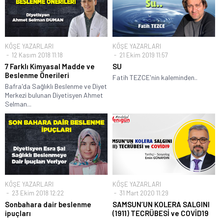
KÖŞE YAZARLARI
KÖŞE YAZARLARI
12 Kasım 2018 11:18
21 Ekim 2019 11:57
7 Farklı Kimyasal Madde ve
SU
Beslenme Önerileri
Fatih TEZCE'nin kaleminden..
Bafra'da Sağlıklı Beslenme ve Diyet
Merkezi bulunan Diyetisyen Ahmet
Selman...
KÖŞE YAZARLARI
KÖŞE YAZARLARI
23 Ekim 2018 12:22
31 Mart 2020 11:29
Sonbahara dair beslenme
SAMSUN’UN KOLERA SALGINI
ipuçları
(1911) TECRÜBESİ ve COVİD19