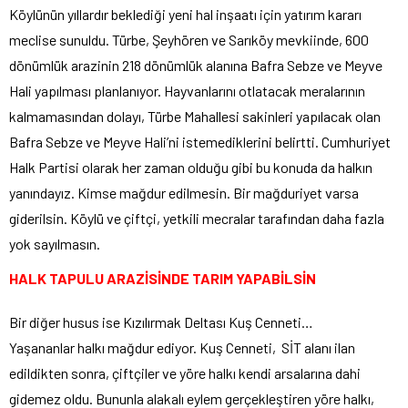
Köylünün yıllardır beklediği yeni hal inşaatı için yatırım kararı
meclise sunuldu. Türbe, Şeyhören ve Sarıköy mevkiinde, 600
dönümlük arazinin 218 dönümlük alanına Bafra Sebze ve Meyve
Hali yapılması planlanıyor. Hayvanlarını otlatacak meralarının
kalmamasından dolayı, Türbe Mahallesi sakinleri yapılacak olan
Bafra Sebze ve Meyve Hali’ni istemediklerini belirtti. Cumhuriyet
Halk Partisi olarak her zaman olduğu gibi bu konuda da halkın
yanındayız. Kimse mağdur edilmesin. Bir mağduriyet varsa
giderilsin. Köylü ve çiftçi, yetkili mecralar tarafından daha fazla
yok sayılmasın.
HALK TAPULU ARAZİSİNDE TARIM YAPABİLSİN
Bir diğer husus ise Kızılırmak Deltası Kuş Cenneti…
Yaşananlar halkı mağdur ediyor. Kuş Cenneti, SİT alanı ilan
edildikten sonra, çiftçiler ve yöre halkı kendi arsalarına dahi
gidemez oldu. Bununla alakalı eylem gerçekleştiren yöre halkı,