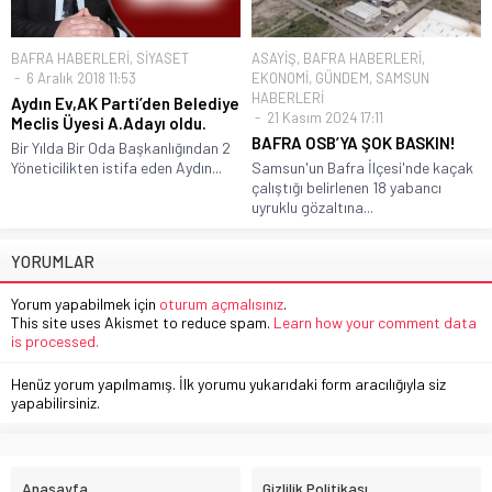
BAFRA HABERLERİ
,
SİYASET
ASAYİŞ
,
BAFRA HABERLERİ
,
6 Aralık 2018 11:53
EKONOMİ
,
GÜNDEM
,
SAMSUN
HABERLERİ
Aydın Ev,AK Parti’den Belediye
21 Kasım 2024 17:11
Meclis Üyesi A.Adayı oldu.
BAFRA OSB’YA ŞOK BASKIN!
Bir Yılda Bir Oda Başkanlığından 2
Yöneticilikten istifa eden Aydın...
Samsun'un Bafra İlçesi'nde kaçak
çalıştığı belirlenen 18 yabancı
uyruklu gözaltına...
YORUMLAR
Yorum yapabilmek için
oturum açmalısınız
.
This site uses Akismet to reduce spam.
Learn how your comment data
is processed.
Henüz yorum yapılmamış. İlk yorumu yukarıdaki form aracılığıyla siz
yapabilirsiniz.
Anasayfa
Gizlilik Politikası