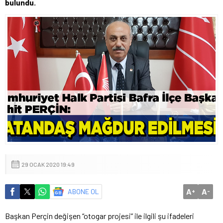
bulundu.
29 OCAK 2020 19:49
A
A
ABONE OL
+
-
Başkan Perçin değişen “otogar projesi” ile ilgili şu ifadeleri