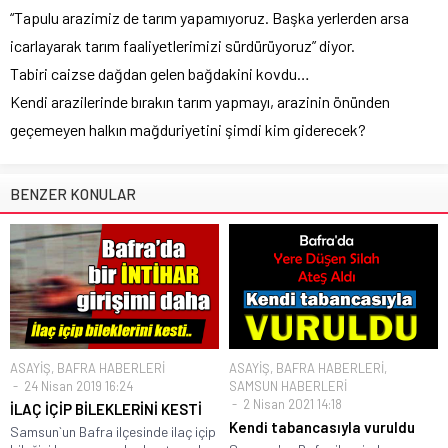
“Tapulu arazimiz de tarım yapamıyoruz. Başka yerlerden arsa
icarlayarak tarım faaliyetlerimizi sürdürüyoruz” diyor.
Tabiri caizse dağdan gelen bağdakini kovdu…
Kendi arazilerinde bırakın tarım yapmayı, arazinin önünden
geçemeyen halkın mağduriyetini şimdi kim giderecek?
BENZER KONULAR
ASAYİŞ
,
BAFRA HABERLERİ
ASAYİŞ
,
BAFRA HABERLERİ
,
24 Nisan 2019 16:24
SAMSUN HABERLERİ
2 Nisan 2021 14:18
İLAÇ İÇİP BİLEKLERİNİ KESTİ
Kendi tabancasıyla vuruldu
Samsun`un Bafra ilçesinde ilaç içip