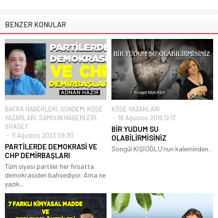
BENZER KONULAR
BAFRA HABERLERİ
,
GÜNDEM
,
KÖŞE
KÖŞE YAZARLARI
YAZARLARI
,
SAMSUN HABERLERİ
,
16 Ağustos 2019 12:17
SİYASET
BİR YUDUM SU
11 Ağustos 2023 09:30
OLABİLİRMİSİNİZ
PARTİLERDE DEMOKRASİ VE
Songül KİŞİOĞLU'nun kaleminden..
CHP DEMİRBAŞLARI
Tüm siyasi partiler her fırsatta
demokrasiden bahsediyor. Ama ne
yazık...