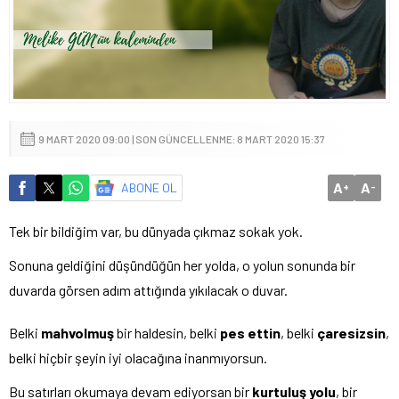
9 MART 2020 09:00 | SON GÜNCELLENME: 8 MART 2020 15:37
A
A
ABONE OL
+
-
Tek bir bildiğim var, bu dünyada çıkmaz sokak yok.
Sonuna geldiğini düşündüğün her yolda, o yolun sonunda bir
duvarda görsen adım attığında yıkılacak o duvar.
Belki
mahvolmuş
bir haldesin, belki
pes ettin
, belki
çaresizsin
,
belki hiçbir şeyin iyi olacağına inanmıyorsun.
Bu satırları okumaya devam ediyorsan bir
kurtuluş yolu
, bir