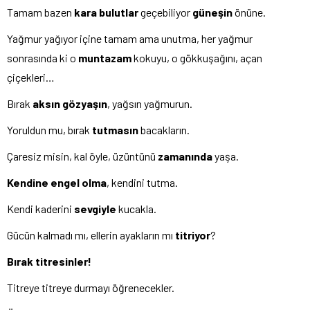
Tamam bazen
kara bulutlar
geçebiliyor
güneşin
önüne.
Yağmur yağıyor içine tamam ama unutma, her yağmur
sonrasında ki o
muntazam
kokuyu, o gökkuşağını, açan
çiçekleri…
Bırak
aksın gözyaşın
, yağsın yağmurun.
Yoruldun mu, bırak
tutmasın
bacakların.
Çaresiz misin, kal öyle, üzüntünü
zamanında
yaşa.
Kendine engel olma
, kendini tutma.
Kendi kaderini
sevgiyle
kucakla.
Gücün kalmadı mı, ellerin ayakların mı
titriyor
?
Bırak titresinler!
Titreye titreye durmayı öğrenecekler.