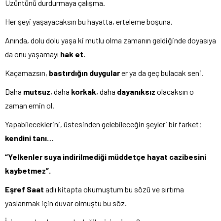
Üzüntünü durdurmaya çalışma.
Her şeyi yaşayacaksın bu hayatta, erteleme boşuna.
Anında, dolu dolu yaşa ki mutlu olma zamanın geldiğinde doyasıya
da onu yaşamayı
hak et.
Kaçamazsın,
bastırdığın duygular
er ya da geç bulacak seni.
Daha
mutsuz
, daha
korkak
, daha
dayanıksız
olacaksın o
zaman emin ol.
Yapabileceklerini, üstesinden gelebileceğin şeyleri bir farket;
kendini tanı…
“Yelkenler suya indirilmediği müddetçe hayat cazibesini
kaybetmez”.
Eşref Saat
adlı kitapta okumuştum bu sözü ve sırtıma
yaslanmak için duvar olmuştu bu söz.