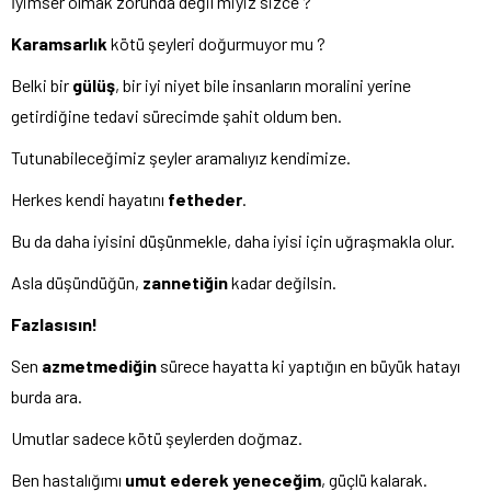
İyimser olmak zorunda değil miyiz sizce ?
Karamsarlık
kötü şeyleri doğurmuyor mu ?
Belki bir
gülüş
, bir iyi niyet bile insanların moralini yerine
getirdiğine tedavi sürecimde şahit oldum ben.
Tutunabileceğimiz şeyler aramalıyız kendimize.
Herkes kendi hayatını
fetheder
.
Bu da daha iyisini düşünmekle, daha iyisi için uğraşmakla olur.
Asla düşündüğün,
zannetiğin
kadar değilsin.
Fazlasısın!
Sen
azmetmediğin
sürece hayatta ki yaptığın en büyük hatayı
burda ara.
Umutlar sadece kötü şeylerden doğmaz.
Ben hastalığımı
umut ederek yeneceğim
, güçlü kalarak.