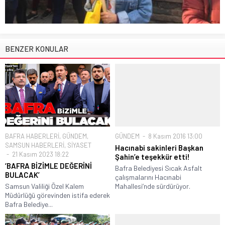
BENZER KONULAR
BAFRA HABERLERİ
,
GÜNDEM
,
GÜNDEM
8 Kasım 2016 13:00
SAMSUN HABERLERİ
,
SİYASET
Hacınabi sakinleri Başkan
21 Kasım 2023 18:22
Şahin’e teşekkür etti!
‘BAFRA BİZİMLE DEĞERİNİ
Bafra Belediyesi Sıcak Asfalt
BULACAK’
çalışmalarını Hacınabi
Samsun Valiliği Özel Kalem
Mahallesi’nde sürdürüyor.
Müdürlüğü görevinden istifa ederek
Bafra Belediye...