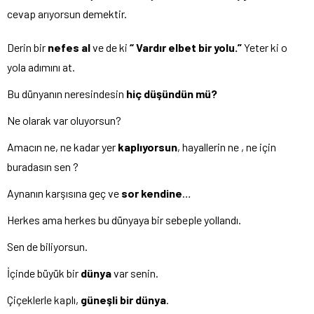
cevap arıyorsun demektir.
Derin bir
nefes al
ve de ki
“ Vardır elbet bir yolu.”
Yeter ki o
yola adımını at.
Bu dünyanın neresindesin
hiç düşündün mü?
Ne olarak var oluyorsun?
Amacın ne, ne kadar yer
kaplıyorsun
, hayallerin ne , ne için
buradasın sen ?
Aynanın karşısına geç ve
sor kendine
…
Herkes ama herkes bu dünyaya bir sebeple yollandı.
Sen de biliyorsun.
İçinde büyük bir
dünya
var senin.
Çiçeklerle kaplı,
güneşli bir dünya
.