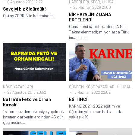
9 Ağustos 2019 12:22
HABERLERİ
,
SPOR
,
ULUSAL
25 Haziran 2026 21:00
Sevgiyi biz öldürdük !
BİR HAYALİMİZ DAHA
Oktay ZERRİN'in kaleminden..
ERTELENDİ
Cumartesi sabahı sadece A Milli
Takım elenmedi; milyonlarca Türk
insanının...
KÖŞE YAZARLARI
GÜNDEM
,
KÖŞE YAZARLARI
,
ULUSAL
29 Ağustos 2016 20:52
15 Haziran 2022 22:02
Bafra’da Fetö ve Orhan
EĞİTİMCİ
Kırcalı!
KARNE 2021-2022 eğitim ve
15 Temmuz demokrasiye yapılmak
öğretim yılının son haftasında
istenen darbenin ardından 45 gün
yaklaşık 19...
geçmesine...