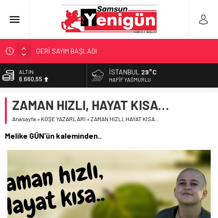
GERİ SAYIM BAŞLADI
SAMSUNSPOR’DA HEDEF 5’İNCİLİK!
İSTANBUL
29°C
ALTIN
6.660,55
‘BAFRA’YA YATIRIM YAPIN!’
HAFIF YAĞMURLU
İŞTE FINDIK FİYATI!
BİST
ZAMAN HIZLI, HAYAT KISA…
13.779,39
YÖNETİCİ SEÇERKEN YAPILAN EN BÜYÜK HATALAR
Anasayfa
»
KÖŞE YAZARLARI
»
ZAMAN HIZLI, HAYAT KISA…
DOLAR
47,7111
Melike GÜN’ün kaleminden..
EURO
55,1881