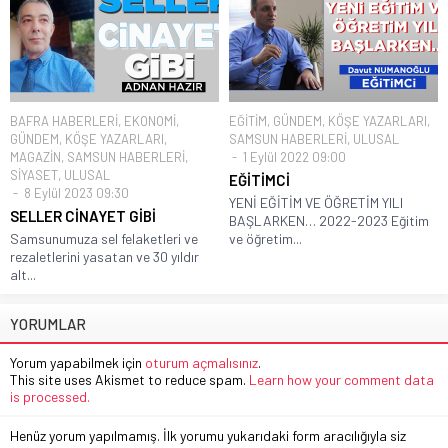
BAFRA HABERLERİ
,
EKONOMİ
,
EĞİTİM
,
GÜNDEM
,
KÖŞE YAZARLARI
,
GÜNDEM
,
KÖŞE YAZARLARI
,
SAMSUN HABERLERİ
,
ULUSAL
MAGAZİN
,
SAMSUN HABERLERİ
,
1 Eylül 2022 09:00
SİYASET
,
ULUSAL
EĞİTİMCİ
8 Eylül 2023 09:30
YENİ EĞİTİM VE ÖĞRETİM YILI
SELLER CİNAYET GİBİ
BAŞLARKEN… 2022-2023 Eğitim
Samsunumuza sel felaketleri ve
ve öğretim...
rezaletlerini yasatan ve 30 yıldır
alt...
YORUMLAR
Yorum yapabilmek için
oturum açmalısınız
.
This site uses Akismet to reduce spam.
Learn how your comment data
is processed.
Henüz yorum yapılmamış. İlk yorumu yukarıdaki form aracılığıyla siz