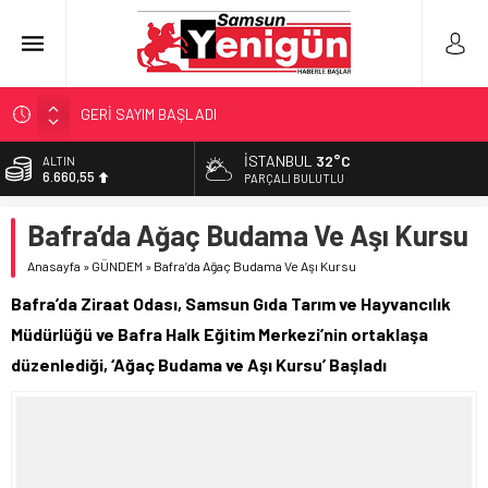
GERİ SAYIM BAŞLADI
SAMSUNSPOR’DA HEDEF 5’İNCİLİK!
İSTANBUL
32°C
ALTIN
6.660,55
‘BAFRA’YA YATIRIM YAPIN!’
PARÇALI BULUTLU
İŞTE FINDIK FİYATI!
BİST
Bafra’da Ağaç Budama Ve Aşı Kursu
13.779,39
YÖNETİCİ SEÇERKEN YAPILAN EN BÜYÜK HATALAR
Anasayfa
»
GÜNDEM
»
Bafra’da Ağaç Budama Ve Aşı Kursu
DOLAR
47,7111
Bafra’da Ziraat Odası, Samsun Gıda Tarım ve Hayvancılık
EURO
Müdürlüğü ve Bafra Halk Eğitim Merkezi’nin ortaklaşa
55,1881
düzenlediği, ‘Ağaç Budama ve Aşı Kursu’ Başladı