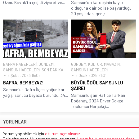
Özen, Kavak’ta çeşitli ziyaret ve...
Samsun'da kardeşinin kayıp
olduğuna dair polise başvurduğu
20 yaşındaki genç...
BAFRA HABERLERİ
,
GÜNDEM
,
GÜNDEM
,
KÜLTÜR
,
MAGAZİN
,
SAMSUN HABERLERİ
,
SON DAKİKA
SAMSUN HABERLERİ
8 Şubat 2023 15:05
5 Ocak 2025 21:01
BAFRA, BEMBEYAZ!
BÜYÜK ÖDÜL SAMSUNLU
ŞAİRE!
Samsun'un Bafra İlçesi yoğun kar
yağışı sonucu beyaza büründü, 34...
Samsunlu şair Hatice Tarkan
Doğanay, 2024 Enver Gökçe
Toplumcu Gerçekçi...
YORUMLAR
Yorum yapabilmek için
oturum açmalısınız
.
This site uses Akismet to reduce spam.
Learn how your comment data