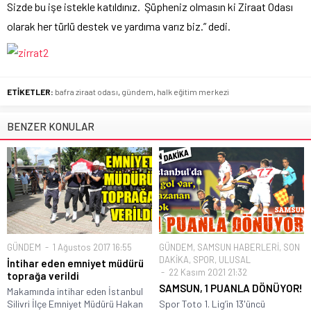
Sizde bu işe istekle katıldınız. Şüpheniz olmasın ki Ziraat Odası
olarak her türlü destek ve yardıma varız biz.” dedi.
ETİKETLER:
bafra ziraat odası
,
gündem
,
halk eğitim merkezi
BENZER KONULAR
GÜNDEM
1 Ağustos 2017 16:55
GÜNDEM
,
SAMSUN HABERLERİ
,
SON
DAKİKA
,
SPOR
,
ULUSAL
İntihar eden emniyet müdürü
22 Kasım 2021 21:32
toprağa verildi
SAMSUN, 1 PUANLA DÖNÜYOR!
Makamında intihar eden İstanbul
Silivri İlçe Emniyet Müdürü Hakan
Spor Toto 1. Lig’in 13'üncü