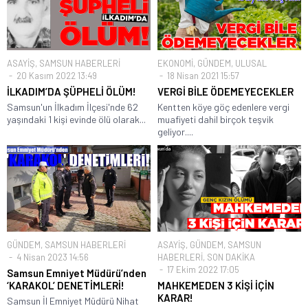
ASAYİŞ
,
SAMSUN HABERLERİ
EKONOMİ
,
GÜNDEM
,
ULUSAL
20 Kasım 2022 13:49
18 Nisan 2021 15:57
İLKADIM’DA ŞÜPHELİ ÖLÜM!
VERGİ BİLE ÖDEMEYECEKLER
Samsun'un İlkadım İlçesi'nde 62
Kentten köye göç edenlere vergi
yaşındaki 1 kişi evinde ölü olarak...
muafiyeti dahil birçok teşvik
geliyor....
GÜNDEM
,
SAMSUN HABERLERİ
ASAYİŞ
,
GÜNDEM
,
SAMSUN
4 Nisan 2023 14:56
HABERLERİ
,
SON DAKİKA
17 Ekim 2022 17:05
Samsun Emniyet Müdürü’nden
‘KARAKOL’ DENETİMLERİ!
MAHKEMEDEN 3 KİŞİ İÇİN
KARAR!
Samsun İl Emniyet Müdürü Nihat