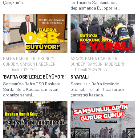
Çalışkan’ın...
haftasında Samsunspor,
deplasmanda Eyüppor ile...
BAFRA HABERLERİ
,
EKONOMİ
,
ASAYİŞ
,
BAFRA HABERLERİ
,
GÜNDEM
,
SAMSUN HABERLERİ
GÜNDEM
,
SAMSUN HABERLERİ
9 Ocak 2024 17:12
11 Ocak 2024 20:27
‘BAFRA OSB’LERLE BÜYÜYOR!’
5 YARALI
Samsun'da Bafra TSO Başkanı
Samsun’un Bafra ilçesinde
Serdal Sefa Kocabaş, mevcut
otomobil ile hafif ticari aracın
organize sanayi...
çarpıştığı kazada...