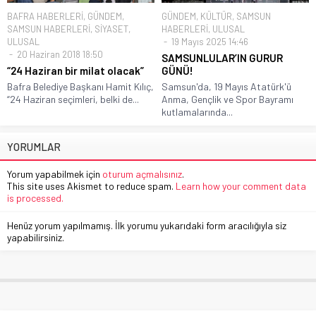
BAFRA HABERLERİ
,
GÜNDEM
,
GÜNDEM
,
KÜLTÜR
,
SAMSUN
SAMSUN HABERLERİ
,
SİYASET
,
HABERLERİ
,
ULUSAL
ULUSAL
19 Mayıs 2025 14:46
20 Haziran 2018 18:50
SAMSUNLULAR’IN GURUR
“24 Haziran bir milat olacak”
GÜNÜ!
Bafra Belediye Başkanı Hamit Kılıç,
Samsun'da, 19 Mayıs Atatürk'ü
“24 Haziran seçimleri, belki de...
Anma, Gençlik ve Spor Bayramı
kutlamalarında...
YORUMLAR
Yorum yapabilmek için
oturum açmalısınız
.
This site uses Akismet to reduce spam.
Learn how your comment data
is processed.
Henüz yorum yapılmamış. İlk yorumu yukarıdaki form aracılığıyla siz
yapabilirsiniz.