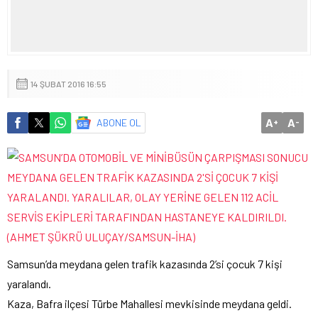
14 ŞUBAT 2016 16:55
A
A
ABONE OL
+
-
Samsun’da meydana gelen trafik kazasında 2’si çocuk 7 kişi
yaralandı.
Kaza, Bafra ilçesi Türbe Mahallesi mevkisinde meydana geldi.