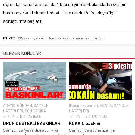
öğrenilen karşı taraftan da 4 kişi de yine ambulanslarla özel bir
hastaneye kaldırılarak tedavi altına alındı. Polis, olayla ilgili
soruşturma başlattı
ETİKETLER:
asayiş
,
atakum ilçesi karakavuk mahallesi
,
samsun
BENZER KONULAR
ASAYİŞ
,
GÜNDEM
,
SAMSUN
İlkadım Haberleri
,
ASAYİŞ
,
SAMSUN
HABERLERİ
,
SON DAKİKA
HABERLERİ
25 Aralık 2025 16:58
18 Aralık 2020 16:02
DRON DESTEKLİ BASKINLAR!
KOKAİN baskını!
Samsun'da 'yasa dışı avcılık'ya
Samsun'da şüphe üzerine