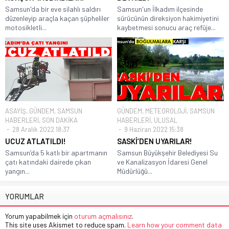
Samsun'da bir eve silahlı saldırı
Samsun'un İlkadım ilçesinde
düzenleyip araçla kaçan şüpheliler
sürücünün direksiyon hakimiyetini
motosikletli...
kaybetmesi sonucu araç refüje...
ASAYİŞ
,
GÜNDEM
,
SAMSUN
GÜNDEM
,
METEOROLOJİ
,
SAMSUN
HABERLERİ
,
SON DAKİKA
HABERLERİ
,
ULUSAL
28 Aralık 2022 18:37
9 Haziran 2022 15:38
UCUZ ATLATILDI!
SASKİ’DEN UYARILAR!
Samsun’da 5 katlı bir apartmanın
Samsun Büyükşehir Belediyesi Su
çatı katındaki dairede çıkan
ve Kanalizasyon İdaresi Genel
yangın...
Müdürlüğü...
YORUMLAR
Yorum yapabilmek için
oturum açmalısınız
.
This site uses Akismet to reduce spam.
Learn how your comment data