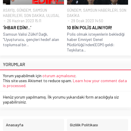
ASAYİŞ
,
GÜNDEM
,
SAMSUN
GÜNDEM
,
SAMSUN HABERLERİ
,
SON
HABERLERİ
,
SON DAKİKA
,
ULUSAL
DAKİKA
26 Haziran 2023 15:11
29 Ocak 2023 14:50
‘İHBAR EDİN!..’
10 BİN POLİS ALINIYOR!
Samsun Valisi Zülkif Dağlı,
Polis olmak isteyenlerin beklediği
“Uyuşturucu, gençleri hedef alan
haber Emniyet Genel
toplumsal bir...
Müdürlüğü'nden(EGM) geldi:
Teşkilata...
YORUMLAR
Yorum yapabilmek için
oturum açmalısınız
.
This site uses Akismet to reduce spam.
Learn how your comment data
is processed.
Henüz yorum yapılmamış. İlk yorumu yukarıdaki form aracılığıyla siz
yapabilirsiniz.
Anasayfa
Gizlilik Politikası