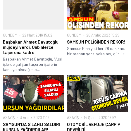
GÜNDEM
22 Mart 2016 15:02
GÜNDEM
26 Aralık 2023 15:29
Başbakan Ahmet Davutoğlu
SAMSUN POLİSİNDEN REKOR!
müjdeyi verdi, Onbinlerce
Samsun Emniyeti her 28 dakikada
taşerona kadro
bir aranan şahsı yakaladı, günlük...
Başbakan Ahmet Davutoğlu, "Asıl
işlerde çalışan taşeron işçilerin
kamuya alacağımızı...
ASAYİŞ
3 Aralık 2020 11:12
ASAYİŞ
14 Şubat 2020 16:57
SAMSUN’DA SİLAHLI SALDIRI
OTOMOBİL REFÜJE ÇARPIP
KURŞUN YAĞDIRDILAR!
DEVRİLDİ