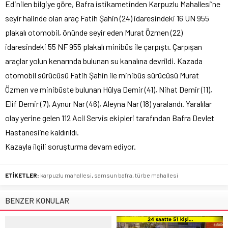
Edinilen bilgiye göre, Bafra istikametinden Karpuzlu Mahallesi’ne
seyir halinde olan araç Fatih Şahin (24) idaresindeki 16 UN 955
plakalı otomobil, önünde seyir eden Murat Özmen (22)
idaresindeki 55 NF 955 plakalı minibüs ile çarpıştı. Çarpışan
araçlar yolun kenarında bulunan su kanalına devrildi. Kazada
otomobil sürücüsü Fatih Şahin ile minibüs sürücüsü Murat
Özmen ve minibüste bulunan Hülya Demir (41), Nihat Demir (11),
Elif Demir (7), Aynur Nar (46), Aleyna Nar (18) yaralandı. Yaralılar
olay yerine gelen 112 Acil Servis ekipleri tarafından Bafra Devlet
Hastanesi’ne kaldırıldı.
Kazayla ilgili soruşturma devam ediyor.
ETİKETLER:
karpuzlu mahallesi
,
samsun bafra
,
türbe mahallesi
BENZER KONULAR