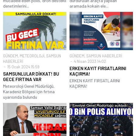
mücadele eden polis, dron destekli
durdurulan araçta yapılan
denetimlerini...
aramada kokain ele...
GÜNDEM
,
METEOROLOJİ
,
SAMSUN
GÜNDEM
,
SAMSUN HABERLERİ
HABERLERİ
4 Nisan 2023 14:02
15 Ocak 2024 15:59
ERKEN KAYIT FIRSATLARINI
SAMSUNLULAR DİKKAT! BU
KAÇIRMA!
GECE FIRTINA VAR
ERKEN KAYIT FIRSATLARINI
Meteoroloji Genel Müdürlüğü,
KAÇIRMA!
Karadeniz Bölgesi için fırtına
uyarısında bulundu