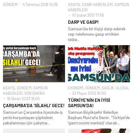
GÜNDEM
4 Temmuz 2016 14:39
ASAYİŞ
,
CANİK HABERLERİ
,
SAMSUN
HABERLERİ
10 Şubat 2021 17:56
DARP VE GASP!
Samsun'da bir kişiyi darp ederek
cep telefonunu gasp ettikleri
iddia...
ASAYİŞ
,
GÜNDEM
,
SAMSUN
EKONOMİ
,
GÜNDEM
,
SAĞLIK
,
ULUSAL
HABERLERİ
,
SON DAKİKA
22 Mayıs 2022 16:00
16 Nisan 2023 16:05
TÜRKİYE’NİN EN İYİSİ
ÇARŞAMBA’DA ‘SİLAHLI’ GECE!
SAMSUN’DA!
Samsun'un Çarşamba ilçesinde iş
Samsun Büyükşehir Belediye
yerini kurşunlayan şüphelinin
Başkanı Mustafa Demir, “Türkiye'de
yakalanması için çalışma...
‘gastronomi merkezi’ olarak...