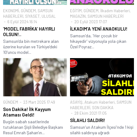
EKONOMİ
,
GÜNDEM
,
SAMSUN
EĞİTİM
,
GÜNDEM
,
İlkadım Haberleri
,
HABERLERİ
,
SİYASET
,
ULUSAL
MAGAZİN
,
SAMSUN HABERLERİ
6 Eylül 2024 16:14
20 Eylül 2023 17:07
‘MODEL FABRİKA’ HAYIRLI
İLKADIM’A YENİ ANAOKULU!
OLSUN!..
Samsun'da, 'Her çocuk bir
Samsun’da bin metrekare alan
hikayedir' vizyonuyla yola çıkan
üzerine kurulan ve Türkiye’deki
Özel Poyraz...
10’uncu model...
GÜNDEM
23 Mart 2025 17:49
ASAYİŞ
,
Atakum Haberleri
,
SAMSUN
HABERLERİ
,
SON DAKİKA
Son Dakika! İlk Kayyum
28 Ekim 2021 17:05
Ataması Geldi!
SİLAHLI SALDIRI!
Bugün sabah saatlerinde
tutuklanan Şişli Belediye Başkanı
Samsun'un Atakum İlçesi'nde 1 kişi
Resul Emrah Şahan’ın...
silahlı saldırıya uğradı