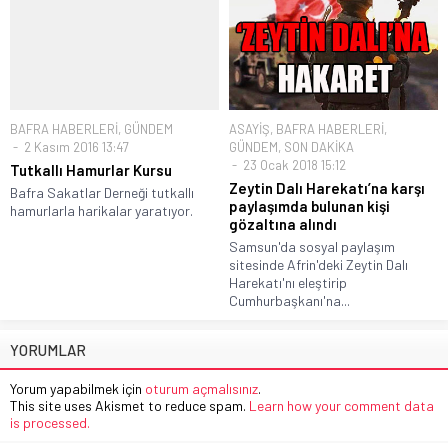
BAFRA HABERLERİ
,
GÜNDEM
ASAYİŞ
,
BAFRA HABERLERİ
,
2 Kasım 2016 13:47
GÜNDEM
,
SON DAKİKA
23 Ocak 2018 15:12
Tutkallı Hamurlar Kursu
Zeytin Dalı Harekatı’na karşı
Bafra Sakatlar Derneği tutkallı
paylaşımda bulunan kişi
hamurlarla harikalar yaratıyor.
gözaltına alındı
Samsun'da sosyal paylaşım
sitesinde Afrin'deki Zeytin Dalı
Harekatı'nı eleştirip
Cumhurbaşkanı'na...
YORUMLAR
Yorum yapabilmek için
oturum açmalısınız
.
This site uses Akismet to reduce spam.
Learn how your comment data
is processed.