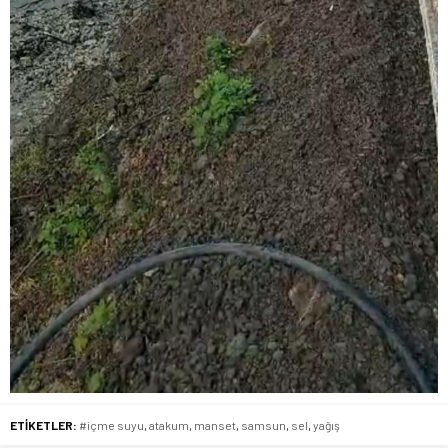
ETİKETLER:
#içme suyu
,
atakum
,
manset
,
samsun
,
sel
,
yağış