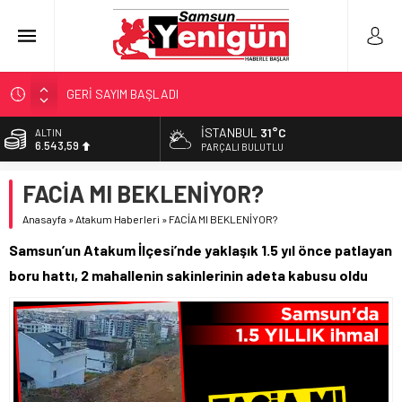
GERİ SAYIM BAŞLADI
SAMSUNSPOR’DA HEDEF 5’İNCİLİK!
İSTANBUL
31°C
ALTIN
6.543,59
‘BAFRA’YA YATIRIM YAPIN!’
PARÇALI BULUTLU
İŞTE FINDIK FİYATI!
BİST
FACİA MI BEKLENİYOR?
13.798,82
YÖNETİCİ SEÇERKEN YAPILAN EN BÜYÜK HATALAR
Anasayfa
»
Atakum Haberleri
»
FACİA MI BEKLENİYOR?
DOLAR
47,7010
Samsun’un Atakum İlçesi’nde yaklaşık 1.5 yıl önce patlayan
EURO
boru hattı, 2 mahallenin sakinlerinin adeta kabusu oldu
55,0063