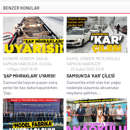
BENZER KONULAR
EKONOMİ
,
GÜNDEM
,
SAĞLIK
,
ASAYİŞ
,
GÜNDEM
,
METEOROLOJİ
,
SAMSUN HABERLERİ
,
ULUSAL
SAMSUN HABERLERİ
4 Mayıs 2023 19:08
20 Şubat 2025 20:16
‘ŞAP MİHRAKLARI’ UYARISI!
SAMSUN’DA ‘KAR’ ÇİLESİ
Samsun'da hayvan pazarı satış
Samsun’da etkili olan kar yağışı
yerleri bir kez daha kapatılırken,
nedeniyle ulaşımda aksamalar
'Şap...
meydana gelirken,...