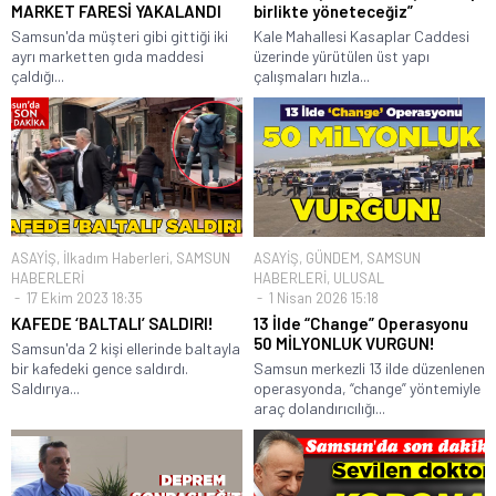
MARKET FARESİ YAKALANDI
birlikte yöneteceğiz”
Samsun'da müşteri gibi gittiği iki
Kale Mahallesi Kasaplar Caddesi
ayrı marketten gıda maddesi
üzerinde yürütülen üst yapı
çaldığı...
çalışmaları hızla...
ASAYİŞ
,
İlkadım Haberleri
,
SAMSUN
ASAYİŞ
,
GÜNDEM
,
SAMSUN
HABERLERİ
HABERLERİ
,
ULUSAL
17 Ekim 2023 18:35
1 Nisan 2026 15:18
KAFEDE ‘BALTALI’ SALDIRI!
13 İlde “Change” Operasyonu
50 MİLYONLUK VURGUN!
Samsun'da 2 kişi ellerinde baltayla
bir kafedeki gence saldırdı.
Samsun merkezli 13 ilde düzenlenen
Saldırıya...
operasyonda, “change” yöntemiyle
araç dolandırıcılığı...