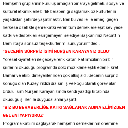
Hemşehri gruplarının kuruluş amaçları bir araya gelmek, sosyal ve
kültürel etkinliklerle birlik beraberliği sağlamak öz kültürlerini
yaşadıkları şehirde yaşatmaktır. Ben bu vesile ile emeği geçen
herkese özellikle şehre katkı veren tüm derneklere eşit seviyede
katkı ve destekleri esirgemeyen Belediye Başkanımız Necattin
Demirtaş’a sonsuz teşekkürlerimi sunuyorum” dedi.
“GECENİN SÜRPRİZ İSİMİ NURŞEN KARAYANIZ OLDU”
Yöresel kıyafetleri ile geceye renk katan katılımcıların bir bir
şiirlerini okuduğu programda solo müziklerle eşlik eden Fikret
Damar ve ekibi dinleyenlerinden çok alkış aldı. Gecenin sürpriz
konuğu olan Kuzey Yıldızı dizisini şive koçu olarak görev alan
Ordulu isim Nurşen Karayanız’ında kendi yazdığı kitabında
okuduğu şiirler ile duygusal anlar yaşattı.
“BİZ BU BERABERLİĞE KATKI SAĞLAMAK ADINA ELİMİZDEN
GELENİ YAPIYORUZ”
Programa katılım sağlayarak hemşehri derneklerinin önemine