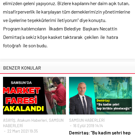
elimizden geleni yapıyoruz. Bizlere kapılarını her daim açık tutan,
misafirperverlik ile karşılayan tüm derneklerimizin yönetimlerine
ve üyelerine teşekkürlerimi iletiyorum” diye konuştu.
Program katılımcıların İlkadım Belediye Başkanı Necattin
Demirtaş’a sekiz köşe kasket taktırarak çekilen ile hatıra
fotoğrafı ile son budu.
BENZER KONULAR
ASAYİŞ
,
Atakum Haberleri
,
SAMSUN
SAMSUN HABERLERİ
HABERLERİ
16 Eylül 2019 14:14
22 Mart 2021 19:35
Demirtaş: “Bu kadim şehri hep