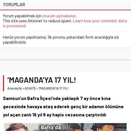
YORUMLAR
Yorum yapabilmek için
oturum açmalısınız
.
This site uses Akismet to reduce spam.
Learn how your comment data
is processed.
Henüz yorum yapılmamış. İlk yorumu yukarıdaki form aracılığıyla siz
yapabilirsiniz.
‘MAGANDA’YA 17 YIL!
Anasayfa
»
ASAYİŞ
»
‘MAGANDA’YA 17 YIL!
Samsun’un Bafra İlçesi’nde yaklaşık 7 ay önce kına
gecesinde havaya ateş ederek genç bir adamın ölümüne
yol açan zanlı 16 yıl 8 ay hapis cezasına çarptırıldı