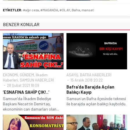
ETİKETLER:
#ağır ceza
,
#MAGANDA
,
#OLAY
,
Bafra
,
manset
BENZER KONULAR
EKONOMİ
,
GÜNDEM
,
İlkadım
ASAYİŞ
,
BAFRA HABERLERİ
Haberleri
,
SAMSUN HABERLERİ
15 Aralık 2018 20:22
28 Şubat 2021 18:09
Bafra’da Barajda Açılan
‘ESNAFINA SAHİP ÇIK!..’
Balıkçı Kayıp
Samsun'da İlkadım Belediye
Samsun`un Bafra ilçesinde teknesi
Başkanı Necattin Demirtaş,
ile barajda açılan balıkçı kayboldu.
ekonominin can damarları olan...