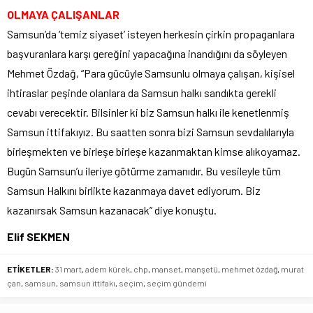
OLMAYA ÇALIŞANLAR
Samsun’da ‘temiz siyaset’ isteyen herkesin çirkin propaganlara
başvuranlara karşı gereğini yapacağına inandığını da söyleyen
Mehmet Özdağ, “Para gücüyle Samsunlu olmaya çalışan, kişisel
ihtiraslar peşinde olanlara da Samsun halkı sandıkta gerekli
cevabı verecektir. Bilsinler ki biz Samsun halkı ile kenetlenmiş
Samsun ittifakıyız. Bu saatten sonra bizi Samsun sevdalılarıyla
birleşmekten ve birleşe birleşe kazanmaktan kimse alıkoyamaz.
Bugün Samsun’u ileriye götürme zamanıdır. Bu vesileyle tüm
Samsun Halkını birlikte kazanmaya davet ediyorum. Biz
kazanırsak Samsun kazanacak” diye konuştu.
Elif SEKMEN
ETİKETLER:
31 mart
,
adem kürek
,
chp
,
manset
,
manşetü
,
mehmet özdağ
,
murat
çan
,
samsun
,
samsun ittifakı
,
seçim
,
seçim gündemi