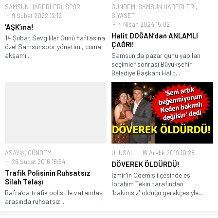
SAMSUN HABERLERİ
,
SPOR
GÜNDEM
,
SAMSUN HABERLERİ
,
9 Şubat 2022 12:12
SİYASET
4 Nisan 2024 15:02
‘AŞK’ına!
Halit DOĞAN’dan ANLAMLI
14 Şubat Sevgililer Günü haftasına
ÇAĞRI!
özel Samsunspor yönetimi, cuma
akşamı...
Samsun'da pazar günü yapılan
seçimler sonrası Büyükşehir
Belediye Başkanı Halit...
ASAYİŞ
,
GÜNDEM
ULUSAL
16 Aralık 2019 10:28
26 Şubat 2016 16:54
DÖVEREK ÖLDÜRDÜ!
Trafik Polisinin Ruhsatsız
İzmir'in Ödemiş ilçesinde eşi
Silah Telaşı
İbrahim Tekin tarafından
Bafra’da trafik polisi ile vatandaş
'bakımsız' olduğu gerekçesiyle...
arasında ruhsatsız ...