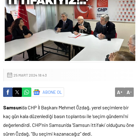
25 MART 2024 18:43
A
A
ABONE OL
+
-
Samsun
‘da CHP İl Başkanı Mehmet Özdağ, yerel seçimlere bir
kaç gün kala düzenlediği basın toplantısı ile ‘seçim gündemi’ni
değerlendirdi. CHP’nin Samsun’da ‘Samsun ittifakı’ olduğunu öne
süren Özdağ, “Bu seçimi kazanacağız” dedi.