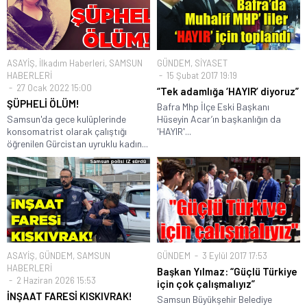
ASAYİŞ
,
İlkadım Haberleri
,
SAMSUN
GÜNDEM
,
SİYASET
HABERLERİ
15 Şubat 2017 19:19
27 Ocak 2022 15:00
“Tek adamlığa ‘HAYIR’ diyoruz”
ŞÜPHELİ ÖLÜM!
Bafra Mhp İlçe Eski Başkanı
Samsun'da gece kulüplerinde
Hüseyin Acar’ın başkanlığın da
konsomatrist olarak çalıştığı
'HAYIR'...
öğrenilen Gürcistan uyruklu kadın...
ASAYİŞ
,
GÜNDEM
,
SAMSUN
GÜNDEM
3 Eylül 2017 17:53
HABERLERİ
Başkan Yılmaz: “Güçlü Türkiye
2 Haziran 2026 15:53
için çok çalışmalıyız”
İNŞAAT FARESİ KISKIVRAK!
Samsun Büyükşehir Belediye