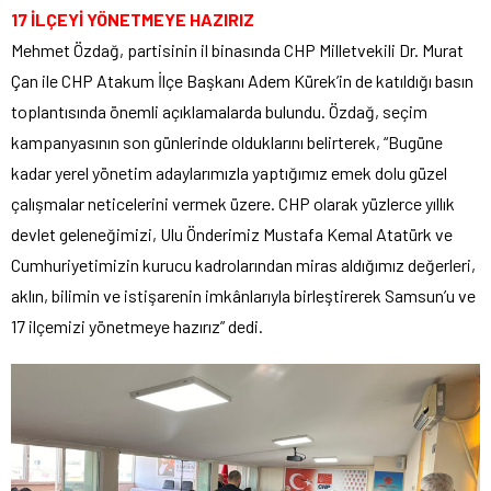
17 İLÇEYİ YÖNETMEYE HAZIRIZ
Mehmet Özdağ, partisinin il binasında CHP Milletvekili Dr. Murat
Çan ile CHP Atakum İlçe Başkanı Adem Kürek’in de katıldığı basın
toplantısında önemli açıklamalarda bulundu. Özdağ, seçim
kampanyasının son günlerinde olduklarını belirterek, “Bugüne
kadar yerel yönetim adaylarımızla yaptığımız emek dolu güzel
çalışmalar neticelerini vermek üzere. CHP olarak yüzlerce yıllık
devlet geleneğimizi, Ulu Önderimiz Mustafa Kemal Atatürk ve
Cumhuriyetimizin kurucu kadrolarından miras aldığımız değerleri,
aklın, bilimin ve istişarenin imkânlarıyla birleştirerek Samsun’u ve
17 ilçemizi yönetmeye hazırız” dedi.