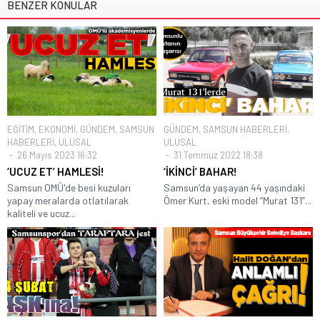
BENZER KONULAR
EĞİTİM
,
EKONOMİ
,
GÜNDEM
,
SAMSUN
GÜNDEM
,
SAMSUN HABERLERİ
,
HABERLERİ
,
ULUSAL
ULUSAL
26 Mayıs 2023 16:32
31 Temmuz 2022 18:38
‘UCUZ ET’ HAMLESİ!
‘İKİNCİ’ BAHAR!
Samsun OMÜ'de besi kuzuları
Samsun’da yaşayan 44 yaşındaki
yapay meralarda otlatılarak
Ömer Kurt, eski model “Murat 131”...
kaliteli ve ucuz...