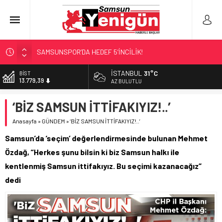
SAMSUNSPOR’DA HEDEF 5’İNCİLİK!
‘BAFRA’YA YATIRIM YAPIN!’
İSTANBUL
31°C
DOLAR
47,7111
İŞTE FINDIK FİYATI!
AZ BULUTLU
YÖNETİCİ SEÇERKEN YAPILAN EN BÜYÜK HATALAR
EURO
‘BİZ SAMSUN İTTİFAKIYIZ!..’
55,1881
GERİ SAYIM BAŞLADI
Anasayfa
»
GÜNDEM
»
‘BİZ SAMSUN İTTİFAKIYIZ!..’
ALTIN
6.660,55
Samsun’da ‘seçim’ değerlendirmesinde bulunan Mehmet
BİST
Özdağ, “Herkes şunu bilsin ki biz Samsun halkı ile
13.779,39
kentlenmiş Samsun ittifakıyız. Bu seçimi kazanacağız”
dedi