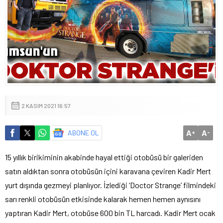
2 KASIM 2021 16:57
A
A
ABONE OL
+
-
15 yıllık birikiminin akabinde hayal ettiği otobüsü bir galeriden
satın aldıktan sonra otobüsün içini karavana çeviren Kadir Mert
yurt dışında gezmeyi planlıyor. İzlediği ‘Doctor Strange’ filmindeki
sarı renkli otobüsün etkisinde kalarak hemen hemen aynısını
yaptıran Kadir Mert, otobüse 600 bin TL harcadı. Kadir Mert ocak