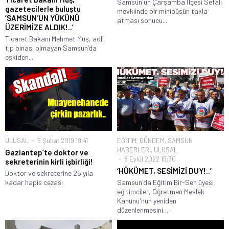
Samsun'un Çarşamba İlçesi Sefalı
gazetecilerle buluştu
mevkiinde bir minibüsün takla
‘SAMSUN’UN YÜKÜNÜ
atması sonucu...
ÜZERİMİZE ALDIK!..’
Ticaret Bakanı Mehmet Muş, adli
tıp binası olmayan Samsun’da
eskiden...
ULUSAL
5 Şubat 2019 19:41
EĞİTİM
,
GÜNDEM
,
SAMSUN
HABERLERİ
,
ULUSAL
Gaziantep’te doktor ve
8 Eylül 2022 15:30
sekreterinin kirli işbirliği!
‘HÜKÜMET, SESİMİZİ DUY!..’
Doktor ve sekreterine 25 yıla
kadar hapis cezası
Samsun'da Eğitim Bir-Sen üyesi
eğitimciler, Öğretmen Meslek
Kanunu'nun yeniden
düzenlenmesini,...