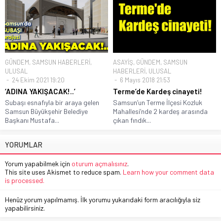
GÜNDEM
,
SAMSUN HABERLERİ
,
ASAYİŞ
,
GÜNDEM
,
SAMSUN
ULUSAL
HABERLERİ
,
ULUSAL
24 Ekim 2021 19:20
6 Mayıs 2018 21:53
‘ADINA YAKIŞACAK!..’
Terme’de Kardeş cinayeti!
Subaşı esnafıyla bir araya gelen
Samsun’un Terme İlçesi Kozluk
Samsun Büyükşehir Belediye
Mahallesi’nde 2 kardeş arasında
Başkanı Mustafa...
çıkan fındık...
YORUMLAR
Yorum yapabilmek için
oturum açmalısınız
.
This site uses Akismet to reduce spam.
Learn how your comment data
is processed.
Henüz yorum yapılmamış. İlk yorumu yukarıdaki form aracılığıyla siz
yapabilirsiniz.