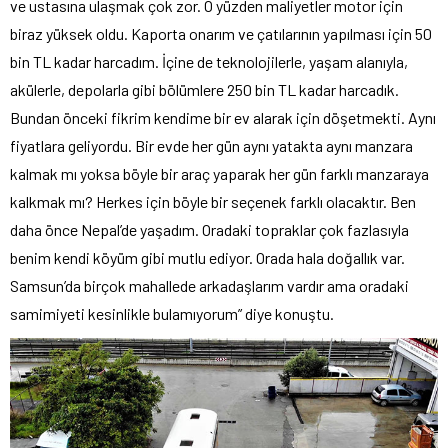
ve ustasına ulaşmak çok zor. O yüzden maliyetler motor için
biraz yüksek oldu. Kaporta onarım ve çatılarının yapılması için 50
bin TL kadar harcadım. İçine de teknolojilerle, yaşam alanıyla,
akülerle, depolarla gibi bölümlere 250 bin TL kadar harcadık.
Bundan önceki fikrim kendime bir ev alarak için döşetmekti. Aynı
fiyatlara geliyordu. Bir evde her gün aynı yatakta aynı manzara
kalmak mı yoksa böyle bir araç yaparak her gün farklı manzaraya
kalkmak mı? Herkes için böyle bir seçenek farklı olacaktır. Ben
daha önce Nepal’de yaşadım. Oradaki topraklar çok fazlasıyla
benim kendi köyüm gibi mutlu ediyor. Orada hala doğallık var.
Samsun’da birçok mahallede arkadaşlarım vardır ama oradaki
samimiyeti kesinlikle bulamıyorum” diye konuştu.