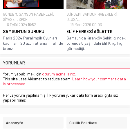
GÜNDEM
,
SAMSUN HABERLERİ
,
GÜNDEM
,
SAMSUN HABERLERİ
,
SİYASET
,
SPOR
ULUSAL
8 Eylül 2024 16:52
19 Mart 2026 00:03
SAMSUN’UN GURURU!
ELİF HERKESİ AĞLATTI!
Paris 2024 Paralimpik Oyunları
Samsun'da Kıranköy Şehitliği'ndeki
kadınlar T20 uzun atlama finalinde
törende 8 yaşındaki Elif Kılıç, hiç
bronz...
görmediği...
YORUMLAR
Yorum yapabilmek için
oturum açmalısınız
.
This site uses Akismet to reduce spam.
Learn how your comment data
is processed.
Henüz yorum yapılmamış. İlk yorumu yukarıdaki form aracılığıyla siz
yapabilirsiniz.
Anasayfa
Gizlilik Politikası