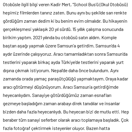
Otobüsle ilgili bilgi veren Kadir Mert, “School Bus’ü (Okul Otobüsü)
hepimiz filmlerden tanırız zaten. Bunu aynı bu şekilde sarı renkte
gördüğüm zaman dedim ki bu benim evim olmalıdır. Bu hikayenin
gerçekleşmesi yaklaşık 20 yıl sürdü. 15 yıllık çalışma sonucunda
birikim yaptım. 2021 yılında bu otobüsü satın aldım. Komple
baştan aşağı yapmak üzere Samsun’a getirdim. Samsun’da 4
aydır üzerinde çalışıyoruz. Aracı tamamladıktan sonra Samsun’da
testlerini yaparak birkaç ayda Türkiye’de testlerini yaparak yurt
dışına çıkmak istiyorum. Nepal’de daha önce bulundum. Aynı
zamanda orada yamaç paraşütçülüğü yapmaktayım. Oraya kadar
aracı götürmeyi düşünüyorum. Aracı Samsun’a getirdiğimde
heyecanlıydım. Sanayiye götürdüğümüz zaman esnafları
gezmeye başladığım zaman arabayı direk tanıdılar ve insanlar
bizden daha fazla heyecanlıydı. Bu heyecan bizi de mutlu etti. Hep
beraber tüm sanayi seferber olarak aracı toplamaya başladık. Çok
fazla fotoğraf çektirmek isteyenler oluyor. Bazen hatta