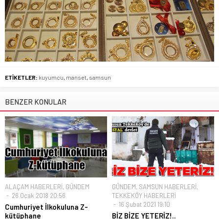
ETİKETLER:
kuyumcu
,
manset
,
samsun
BENZER KONULAR
ALAÇAM HABERLERİ
,
GÜNDEM
GÜNDEM
,
SAMSUN HABERLERİ
,
26 Ocak 2018 20:56
TEKKEKÖY HABERLERİ
16 Şubat 2021 19:10
Cumhuriyet İlkokuluna Z-
kütüphane
BİZ BİZE YETERİZ!..