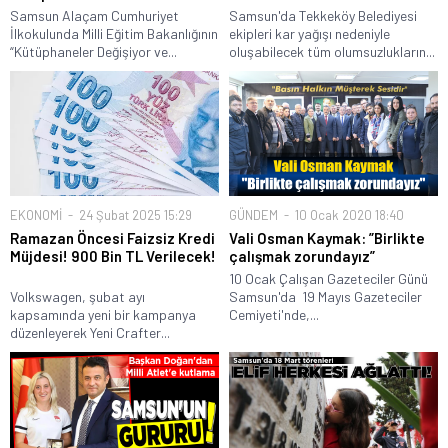
Samsun Alaçam Cumhuriyet
Samsun'da Tekkeköy Belediyesi
İlkokulunda Milli Eğitim Bakanlığının
ekipleri kar yağışı nedeniyle
“Kütüphaneler Değişiyor ve...
oluşabilecek tüm olumsuzlukların...
EKONOMİ
24 Şubat 2025 15:29
GÜNDEM
10 Ocak 2020 18:40
Ramazan Öncesi Faizsiz Kredi
Vali Osman Kaymak: ”Birlikte
Müjdesi! 900 Bin TL Verilecek!
çalışmak zorundayız”
10 Ocak Çalışan Gazeteciler Günü
Volkswagen, şubat ayı
Samsun'da 19 Mayıs Gazeteciler
kapsamında yeni bir kampanya
Cemiyeti'nde,...
düzenleyerek Yeni Crafter...