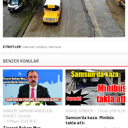
ETİKETLER:
manset
,
otobüs
,
samsun
BENZER KONULAR
GÜNDEM
,
SAMSUN HABERLERİ
,
ASAYİŞ
,
GÜNDEM
1 Ocak 2018 16:28
SİYASET
,
ULUSAL
Samsun’da kaza: Minibüs
11 Mayıs 2023 18:51
takla attı
Ticaret Bakanı Muş,