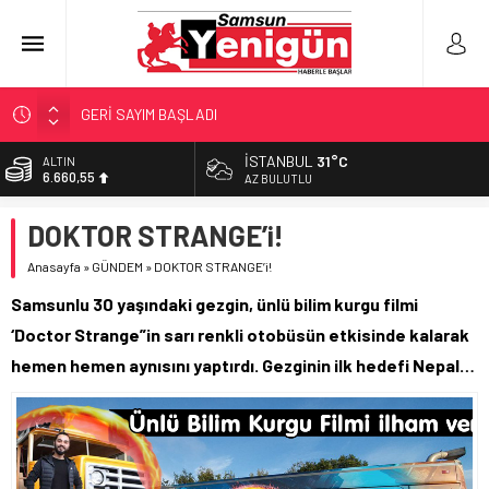
GERİ SAYIM BAŞLADI
SAMSUNSPOR’DA HEDEF 5’İNCİLİK!
İSTANBUL
31°C
ALTIN
6.660,55
‘BAFRA’YA YATIRIM YAPIN!’
AZ BULUTLU
İŞTE FINDIK FİYATI!
BİST
DOKTOR STRANGE’i!
13.779,39
YÖNETİCİ SEÇERKEN YAPILAN EN BÜYÜK HATALAR
Anasayfa
»
GÜNDEM
»
DOKTOR STRANGE’i!
DOLAR
47,7111
Samsunlu 30 yaşındaki gezgin, ünlü bilim kurgu filmi
EURO
‘Doctor Strange”in sarı renkli otobüsün etkisinde kalarak
55,1881
hemen hemen aynısını yaptırdı. Gezginin ilk hedefi Nepal…