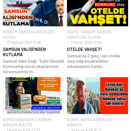
GÜNDEM
,
SAMSUN HABERLERİ
,
ASAYİŞ
,
GÜNDEM
,
SAMSUN
ULUSAL
HABERLERİ
,
ULUSAL
17 Haziran 2021 17:49
8 Nisan 2024 17:50
SAMSUN VALİSİ’NDEN
OTELDE VAHŞET!
KUTLAMA
Samsun'da 2 genç, süit otelde
Samsun Valisi Dağlı, “Sahil Güvenlik
darp edip bıçakladıkları
Komutanlığı ulusal çıkarlarımızın
arkadaşlarını kanlar...
korunmasında en...
BAFRA HABERLERİ
,
EKONOMİ
,
ASAYİŞ
,
BAFRA HABERLERİ
,
GÜNDEM
,
KÜLTÜR
GÜNDEM
1 Haziran 2018 23:25
24 Ocak 2018 16:27