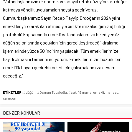
“Vatandaşlarımızın ekonomik ve sosyal refah düzeyine artı değer
katmaya yönelik uygulamaları hayata geçiriyoruz.
Cumhurbaşkanımız Sayın Recep Tayyip Erdoğan’ın 2024 yılını
emekliler yılı olarak ilan etmesiyle birlikte imzaladığımız iş birliği
protokolü kapsamında emekli vatandaşlarımıza belediyemiz
düğün salonlarında çocukları için gerçekleştireceği kiralama
işlemlerinde yüzde 50 indirim yapılacak. Tüm emeklilerimize
hayırlı olmasını temenni ediyorum. Emeklilerimizin huzurlu bir
emeklilik hayatı geçirebilmeleri için çalışmalarımıza devam
edeceğiz.”
ETİKETLER:
#düğün
,
#Osman Topaloğlu
,
#sgk
,
19 mayıs
,
emekli
,
manset
,
samsun
BENZER KONULAR