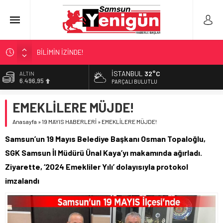
BİLİMİN İZİNDE!
TIR’A ‘ZEHİR’ BASKINI!
İSTANBUL
32°C
ALTIN
6.496,95
FECİ SON!
PARÇALI BULUTLU
UÇURUMDA CAN PAZARI!
BİST
EMEKLİLERE MÜJDE!
13.703,13
SAMSUN YANACAK!
Anasayfa
»
19 MAYIS HABERLERİ
»
EMEKLİLERE MÜJDE!
DOLAR
47,5639
Samsun’un 19 Mayıs Belediye Başkanı Osman Topaloğlu,
EURO
SGK Samsun İl Müdürü Ünal Kaya’yı makamında ağırladı.
54,9859
Ziyarette, ‘2024 Emekliler Yılı’ dolayısıyla protokol
imzalandı