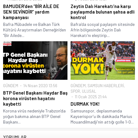
BAMUDER’den “BİR AİLE DE
Zeytin Dalı Harekatı’na karşı
SEN SEVİNDİR” yardım
paylaşımda bulunan şahsa adli
kampanyası
kontrol
Bafra Mübadele ve Balkan Türk
Bafra’da sosyal paylaşım sitesinde
Kültürü Araştırmaları Derneğin’den
Afrin bölgesinde Zeytin Dalı
“Bir Ailede...
Harekatı'nı eleştirip...
GÜNDEM
14 Nisan 2020 13:56
GÜNDEM
,
SAMSUN HABERLERİ
,
SPOR
,
ULUSAL
BTP Genel Başkanı Haydar Baş
11 Ocak 2025 21:44
korona virüsten hayatını
kaybetti
DURMAK YOK!
Korona virüs nedeniyle Trabzon’da
Samsunspor, deplasmanda
yoğun bakıma alınan BTP Genel
Kayserispor'u ilk dakikada Marius
Başkanı...
Mouandilmadji'nin attığı golle 1-0...
YORUMLAR