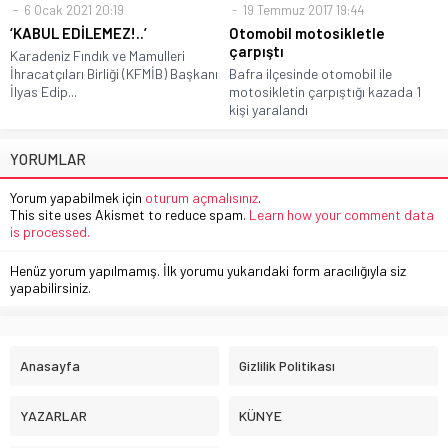
6 Ocak 2021 20:19
19 Temmuz 2017 19:44
‘KABUL EDİLEMEZ!..’
Otomobil motosikletle
çarpıştı
Karadeniz Fındık ve Mamulleri
İhracatçıları Birliği (KFMİB) Başkanı
Bafra ilçesinde otomobil ile
İlyas Edip...
motosikletin çarpıştığı kazada 1
kişi yaralandı
YORUMLAR
Yorum yapabilmek için
oturum açmalısınız
.
This site uses Akismet to reduce spam.
Learn how your comment data
is processed.
Henüz yorum yapılmamış. İlk yorumu yukarıdaki form aracılığıyla siz
yapabilirsiniz.
Anasayfa
Gizlilik Politikası
YAZARLAR
KÜNYE