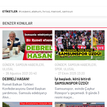
ETİKETLER:
#cezaevi
,
atakum
,
hırsız
,
manset
,
samsun
BENZER KONULAR
GÜNDEM
,
SAMSUN HABERLERİ
,
GÜNDEM
,
SAMSUN HABERLERİ
,
ULUSAL
SPOR
,
ULUSAL
26 Ağustos 2021 20:40
27 Ekim 2025 23:20
DEBRELİ HASAN!
İyi başladı, kötü bitirdi
SAMSUNSPOR ÜZDÜ!
Rumeli Balkan Türkleri
Konfederasyonu Genel Başkan
Samsunspor, evinde Çaykur
yardımcısı, Samsulu edebiyatçı
Rizespor'u geçemedi. 9 günde 3
Akın...
resmi maçın...