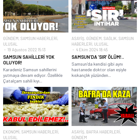
GÜNDEM
,
SAMSUN HABERLERİ
,
ASAYİŞ
,
GÜNDEM
,
SAĞLIK
,
SAMSUN
ULUSAL
HABERLERİ
,
ULUSAL
19 Ağustos 2022 15:13
4 Ekim 2024 18:45
SAMSUN SAHİLLERİ YOK
SAMSUN’DA ‘SIR’ ÖLÜM!..
OLUYOR!
Samsun'da kendisi gibi aynı
Karadeniz Samsun sahillerini
hastanede doktor olan eşiyle
yutmaya devam ediyor. Özellikle
kıskançlık yüzünden...
Çatalçam sahili kıyı...
EKONOMİ
,
SAMSUN HABERLERİ
,
ASAYİŞ
,
BAFRA HABERLERİ
,
ULUSAL
GÜNDEM