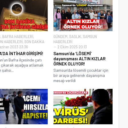
Ş
,
BAFRA HABERLERİ
,
GÜNDEM
,
SAĞLIK
,
SAMSUN
N HABERLERİ
,
SON DAKİKA
HABERLERİ
aziran 2023 23:36
2 Ekim 2025 20:13
’DA İNTİHAR GİRİŞİMİ!
Samsun’da ‘LÖSEMİ’
dayanışması ALTIN KIZLAR
'un Bafra ilçesinde çatı
ÖRNEK OLUYOR!
 çıkarak aşağıya atlamak
 şahsı...
Samsun’da lösemili çocuklar için
bir araya gelinerek dayanışma
mesajı verildi