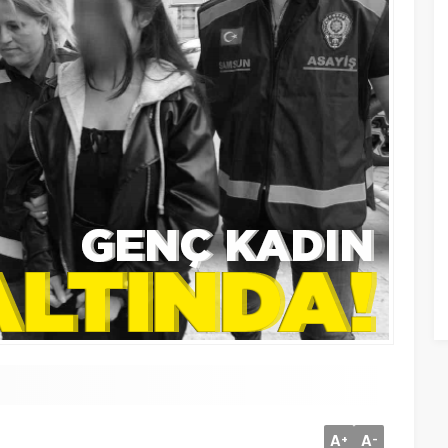
A
A
+
-