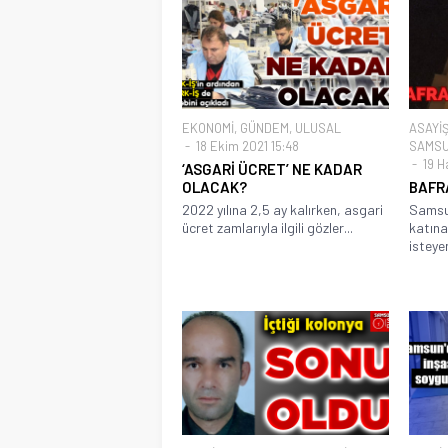
EKONOMİ
,
GÜNDEM
,
ULUSAL
ASAYİ
18 Ekim 2021 15:48
SAMSU
19 H
‘ASGARİ ÜCRET’ NE KADAR
OLACAK?
BAFRA
2022 yılına 2,5 ay kalırken, asgari
Samsun
ücret zamlarıyla ilgili gözler...
katına
isteyen