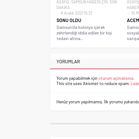
ASAYİŞ
,
SAMSUN HABERLERİ
,
SON
ASAYİ
DAKİKA
HABER
8 Aralık 2021 15:37
10 M
SONU OLDU
ACEMİ
Samsun'da kolonya içerek
Samsun
zehirlendiği iddia edilen bir kişi
sosya
tedavi altına...
satışa 
YORUMLAR
Yorum yapabilmek için
oturum açmalısınız
.
This site uses Akismet to reduce spam.
Lear
Henüz yorum yapılmamış. İlk yorumu yukarıdaki