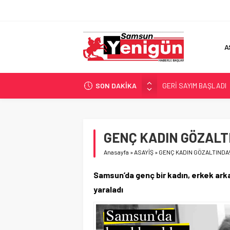
A
SON DAKİKA
GERİ SAYIM BAŞLADI
SAMSUNSPOR’DA HEDE
‘BAFRA’YA YATIRIM YAP
İŞTE FINDIK FİYATI!
GENÇ KADIN GÖZALT
YÖNETİCİ SEÇERKEN
Anasayfa
»
ASAYİŞ
»
GENÇ KADIN GÖZALTINDA
Samsun’da genç bir kadın, erkek ark
yaraladı