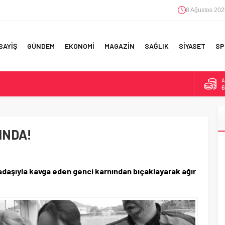
8 Ağustos 202
SAYİŞ
GÜNDEM
EKONOMİ
MAGAZİN
SAĞLIK
SİYASET
SP
A
6
F 5’İNCİLİK!
B
1
IN!’
INDA!
D
4
 YAPILAN EN BÜYÜK HATALAR
!
E
5
adaşıyla kavga eden genci karnından bıçaklayarak ağır