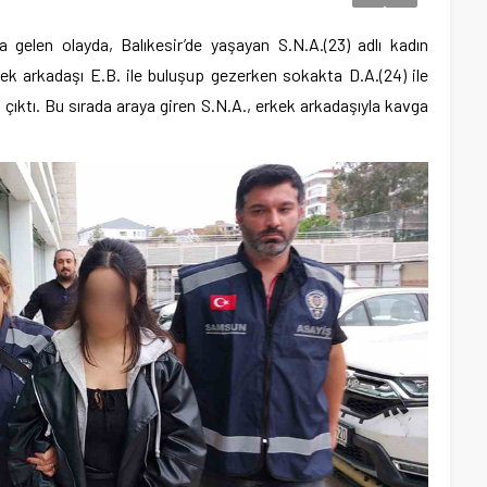
 gelen olayda, Balıkesir’de yaşayan S.N.A.(23) adlı kadın
ek arkadaşı E.B. ile buluşup gezerken sokakta D.A.(24) ile
ga çıktı. Bu sırada araya giren S.N.A., erkek arkadaşıyla kavga