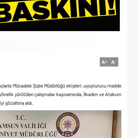
A
A
+
-
larla Mücadele Şube Müdürlüğü ekipleri, uyuşturucu madde
 yönelik yürütülen çalışmalar kapsamında, İlkadım ve Atakum
i gözaltına aldı.