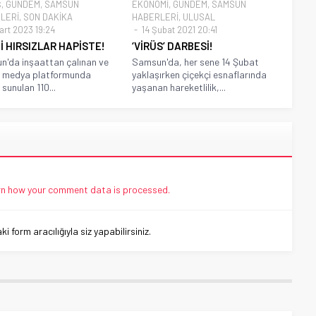
Ş
,
GÜNDEM
,
SAMSUN
EKONOMİ
,
GÜNDEM
,
SAMSUN
LERİ
,
SON DAKİKA
HABERLERİ
,
ULUSAL
art 2023 19:24
14 Şubat 2021 20:41
 HIRSIZLAR HAPİSTE!
‘VİRÜS’ DARBESİ!
'da inşaattan çalınan ve
Samsun'da, her sene 14 Şubat
l medya platformunda
yaklaşırken çiçekçi esnaflarında
sunulan 110...
yaşanan hareketlilik,...
n how your comment data is processed.
 form aracılığıyla siz yapabilirsiniz.