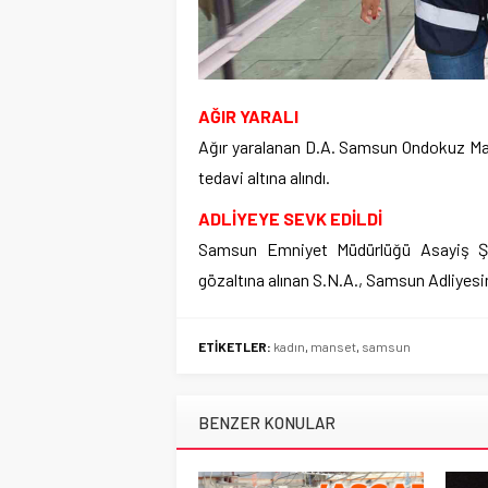
AĞIR YARALI
Ağır yaralanan D.A. Samsun Ondokuz Mayı
tedavi altına alındı.
ADLİYEYE SEVK EDİLDİ
Samsun Emniyet Müdürlüğü Asayiş Şub
gözaltına alınan S.N.A., Samsun Adliyesin
ETİKETLER:
kadın
,
manset
,
samsun
BENZER KONULAR