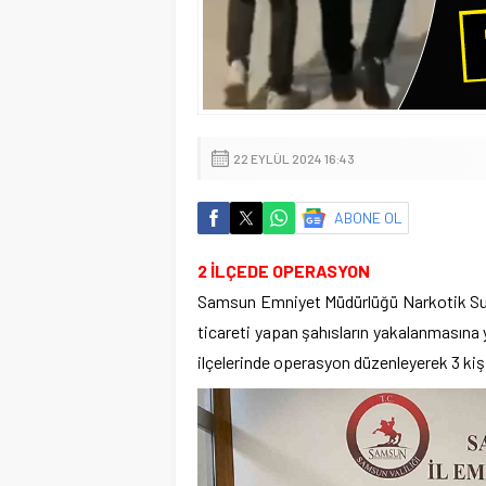
22 EYLÜL 2024 16:43
ABONE OL
2 İLÇEDE OPERASYON
Samsun Emniyet Müdürlüğü Narkotik Suç
ticareti yapan şahısların yakalanmasına
ilçelerinde operasyon düzenleyerek 3 kişiy