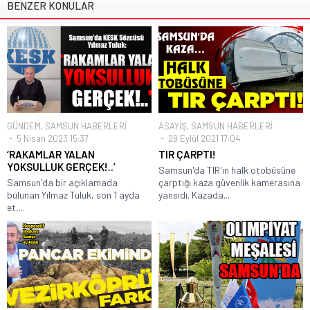
BENZER KONULAR
GÜNDEM
,
SAMSUN HABERLERİ
ASAYİŞ
,
SAMSUN HABERLERİ
5 Nisan 2023 15:37
29 Eylül 2021 17:04
‘RAKAMLAR YALAN
TIR ÇARPTI!
YOKSULLUK GERÇEK!..’
Samsun'da TIR'ın halk otobüsüne
Samsun'da bir açıklamada
çarptığı kaza güvenlik kamerasına
bulunan Yılmaz Tuluk, son 1 ayda
yansıdı. Kazada...
et,...