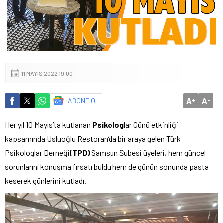
11 MAYIS 2022 19:00
A
A
ABONE OL
+
-
Her yıl 10 Mayıs’ta kutlanan
Psikolog
lar Günü etkinliği
kapsamında Usluoğlu Restoran’da bir araya gelen Türk
Psikologlar Derneği
(TPD)
Samsun Şubesi üyeleri, hem güncel
sorunlarını konuşma fırsatı buldu hem de günün sonunda pasta
keserek günlerini kutladı.