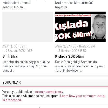
müdahalesi sonucu
kadın motosiklet sürücüsü
söndürülürken,...
hayatını...
ASAYİŞ
,
GÜNDEM
ASAYİŞ
,
SAMSUN HABERLERİ
25 Şubat 2016 14:53
3 Haziran 2022 15:57
Sır İntihar
Kışlada ŞOK ölüm!
İstanbul'da eşinin kayıp olduğuna
Denizli'den geldiği Samsun'da
dair polise başvurduğu 2 çocuk
askeri kışla içinde torununun yemin
annesi...
törenini bekleyen...
YORUMLAR
Yorum yapabilmek için
oturum açmalısınız
.
This site uses Akismet to reduce spam.
Learn how your comment data
is processed.