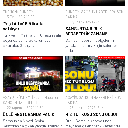
EKONOMİ
,
GÜNDEM
GÜNDEM
,
SAMSUN HABERLERİ
,
SON
3 Eylül 2017 18:06
DAKİKA
8 Şubat 2023 16:28
‘Yeşil Altın’ 9,5 liradan
satılıyor
SAMSUN’DA BİRLİK
BERABERLİK ZAMANI!
Türkiye’nin ‘Yeşil altını’ Giresun sahili
boyunca serilerek kurumaya
Samsun, deprem bölgelerinin
çıkartıldı. Satışa...
yaralarını sarmak için seferber
oldu
ASAYİŞ
,
GÜNDEM
,
İlkadım Haberleri
,
ASAYİŞ
,
SAMSUN HABERLERİ
,
SON
SAMSUN HABERLERİ
DAKİKA
22 Ağustos 2024 14:54
25 Haziran 2023 15:14
ÜNLÜ RESTORANDA PANİK
HIZ TUTKUSU SONU OLDU!
Samsun'da Niyazi Kesim
Ordu-Samsun karayolunda
Restoran'da çıkan yangın itfaiyenin
meydana gelen trafik kazasında