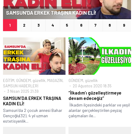
SAMSUN’DA ERKEK TRAŞINA KADIN ELİ!
1
2
3
4
5
6
7
8
9
EĞİTİM
,
GÜNDEM
,
güzellik
,
MAGAZİN
,
GÜNDEM
,
güzellik
SAMSUN HABERLERİ
20 Ağustos 2020 18:35
3 Nisan 2025 21:39
“İlkadım’ı güzelleştirmeye
SAMSUN’DA ERKEK TRAŞINA
devam edeceğiz”
KADIN ELİ!
İlkadım ilçesindeki parklar ve yeşil
Samsun'da 2 çocuk annesi Bahar
alanlar gerçekleştirilen peyzaj
Gençoğlu(32), 4 yıl uzman
çalışmaları ile...
estetisyenlik...