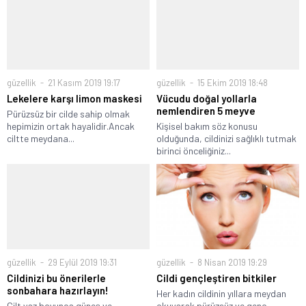
güzellik
21 Kasım 2019 19:17
güzellik
15 Ekim 2019 18:48
Lekelere karşı limon maskesi
Vücudu doğal yollarla
nemlendiren 5 meyve
Pürüzsüz bir cilde sahip olmak
hepimizin ortak hayalidir.Ancak
Kişisel bakım söz konusu
ciltte meydana...
olduğunda, cildinizi sağlıklı tutmak
birinci önceliğiniz...
güzellik
29 Eylül 2019 19:31
güzellik
8 Nisan 2019 19:29
Cildinizi bu önerilerle
Cildi gençleştiren bitkiler
sonbahara hazırlayın!
Her kadın cildinin yıllara meydan
Cilt yaz boyunca güneş ve
okuyarak pürüzsüz ve genç