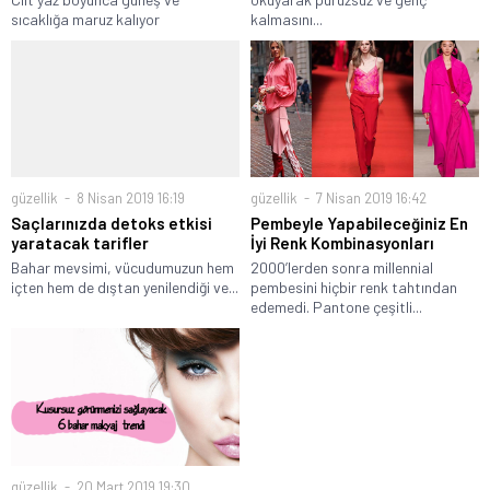
sıcaklığa maruz kalıyor
kalmasını...
güzellik
8 Nisan 2019 16:19
güzellik
7 Nisan 2019 16:42
Saçlarınızda detoks etkisi
Pembeyle Yapabileceğiniz En
yaratacak tarifler
İyi Renk Kombinasyonları
Bahar mevsimi, vücudumuzun hem
2000’lerden sonra millennial
içten hem de dıştan yenilendiği ve...
pembesini hiçbir renk tahtından
edemedi. Pantone çeşitli...
güzellik
20 Mart 2019 19:30