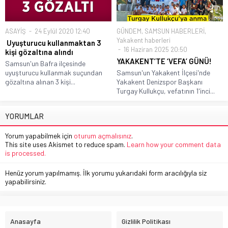
ASAYİŞ
24 Eylül 2020 12:40
GÜNDEM
,
SAMSUN HABERLERİ
,
Yakakent haberleri
Uyuşturucu kullanmaktan 3
16 Haziran 2025 20:50
kişi gözaltına alındı
YAKAKENT’TE ‘VEFA’ GÜNÜ!
Samsun'un Bafra ilçesinde
uyuşturucu kullanmak suçundan
Samsun'un Yakakent İlçesi'nde
gözaltına alınan 3 kişi...
Yakakent Denizspor Başkanı
Turgay Kullukçu, vefatının 1'inci...
YORUMLAR
Yorum yapabilmek için
oturum açmalısınız
.
This site uses Akismet to reduce spam.
Learn how your comment data
is processed.
Henüz yorum yapılmamış. İlk yorumu yukarıdaki form aracılığıyla siz
yapabilirsiniz.
Anasayfa
Gizlilik Politikası