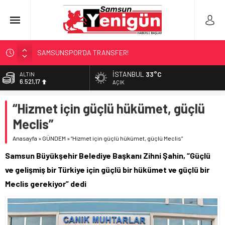
SAMSUNSPOR’DA TRANSFER!
ALAÇAM’A ‘DEV’ YATIRIM!
İSTANBUL
33°C
ALTIN
6.521,17
RAPÇİ KESKİN GÖZALTINDA!
AÇIK
‘HER PROJE GELECEĞE MİRAS!’
BİST
“Hizmet için güçlü hükümet, güçlü
13.685,30
İŞTE FINDIK FİYATI!
Meclis”
DOLAR
47,5953
Anasayfa
»
GÜNDEM
»
“Hizmet için güçlü hükümet, güçlü Meclis”
EURO
Samsun Büyükşehir Belediye Başkanı Zihni Şahin, “Güçlü
55,0659
ve gelişmiş bir Türkiye için güçlü bir hükümet ve güçlü bir
Meclis gerekiyor” dedi