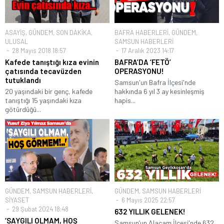
ASAYİŞ
,
GÜNDEM
,
SON DAKİKA
,
BAFRA HABERLERİ
,
GÜNDEM
,
ULUSAL
SAMSUN HABERLERİ
28 Mayıs 2018 18:57
17 Aralık 2023 14:17
Kafede tanıştığı kıza evinin
BAFRA’DA ‘FETÖ’
çatısında tecavüzden
OPERASYONU!
tutuklandı
Samsun'un Bafra İlçesi'nde
20 yaşındaki bir genç, kafede
hakkında 6 yıl 3 ay kesinleşmiş
tanıştığı 15 yaşındaki kıza
hapis...
götürdüğü...
GÜNDEM
,
SAMSUN HABERLERİ
,
GÜNDEM
,
SAMSUN HABERLERİ
SİYASET
6 Mayıs 2025 22:57
29 Şubat 2024 18:48
632 YILLIK GELENEK!
‘SAYGILI OLMAM, HOŞ
Samsun’un Alaçam İlçesi'nde 632