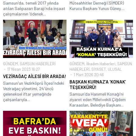
Samsun'da, temeli 2017 yılında
Müteahhitler Derneği (SİMDER)
atılan Salıpazarı Barajı'nda inşaat
Kurucu Başkanı Yunus Güney,...
çalışmalarının 'ödenek...
GÜNDEM
,
SAMSUN HABERLERİ
GÜNDEM
,
İlkadım Haberleri
,
SAMSUN
17 Nisan 2023 16:27
HABERLERİ
,
SİYASET
,
ULUSAL
1 Mart 2026 20:46
VEZİRAĞAÇ AİLESİ BİR ARADA!
BAŞKAN KURNAZ’A ‘KONAK’
Samsun'un Vezirköprü İlçesi'ndeki
TEŞEKKÜRÜ!
Vezirağaç yönetimi, 24'üncü
geleneksel iftar yemeğinde
Samsun'da Hanımeli Konağı'ni
çalışanlarıyla...
ziyaret eden Milletvekili Çiğdem
Karaaslan, Belediye Başkanı...