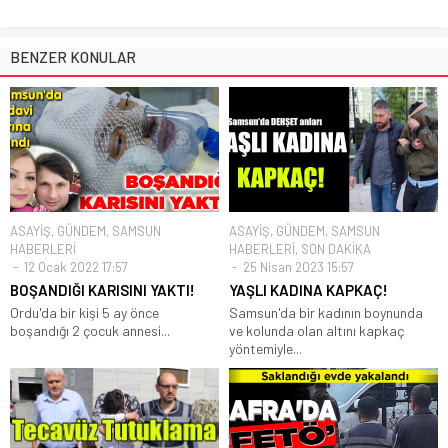
BENZER KONULAR
ASAYİŞ
,
GÜNDEM
,
SAMSUN
ASAYİŞ
,
GÜNDEM
,
SAMSUN
HABERLERİ
HABERLERİ
,
SON DAKİKA
12 Ocak 2022 17:57
25 Nisan 2023 15:57
BOŞANDIĞI KARISINI YAKTI!
YAŞLI KADINA KAPKAÇ!
Ordu'da bir kişi 5 ay önce
Samsun'da bir kadının boynunda
boşandığı 2 çocuk annesi...
ve kolunda olan altını kapkaç
yöntemiyle...