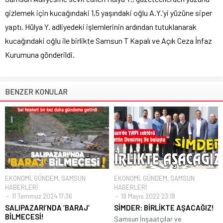
gizlemek için kucağındaki 1,5 yaşındaki oğlu A.Y.’yi yüzüne siper
yaptı. Hülya Y. adliyedeki işlemlerinin ardından tutuklanarak
kucağındaki oğlu ile birlikte Samsun T Kapalı ve Açık Ceza İnfaz
Kurumuna gönderildi.
BENZER KONULAR
EKONOMİ
,
GÜNDEM
,
SAMSUN
EKONOMİ
,
GÜNDEM
,
SAMSUN
HABERLERİ
HABERLERİ
11 Temmuz 2024 17:36
18 Mayıs 2022 23:18
SALIPAZARI’NDA ‘BARAJ’
SİMDER: BİRLİKTE AŞACAĞIZ!
BİLMECESİ!
Samsun İnşaatçılar ve