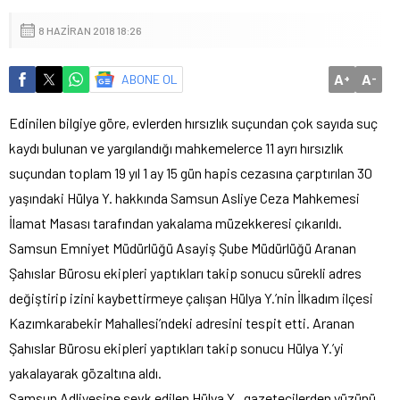
8 HAZIRAN 2018 18:26
A
A
ABONE OL
+
-
Edinilen bilgiye göre, evlerden hırsızlık suçundan çok sayıda suç
kaydı bulunan ve yargılandığı mahkemelerce 11 ayrı hırsızlık
suçundan toplam 19 yıl 1 ay 15 gün hapis cezasına çarptırılan 30
yaşındaki Hülya Y. hakkında Samsun Asliye Ceza Mahkemesi
İlamat Masası tarafından yakalama müzekkeresi çıkarıldı.
Samsun Emniyet Müdürlüğü Asayiş Şube Müdürlüğü Aranan
Şahıslar Bürosu ekipleri yaptıkları takip sonucu sürekli adres
değiştirip izini kaybettirmeye çalışan Hülya Y.’nin İlkadım ilçesi
Kazımkarabekir Mahallesi’ndeki adresini tespit etti. Aranan
Şahıslar Bürosu ekipleri yaptıkları takip sonucu Hülya Y.’yi
yakalayarak gözaltına aldı.
Samsun Adliyesine sevk edilen Hülya Y., gazetecilerden yüzünü