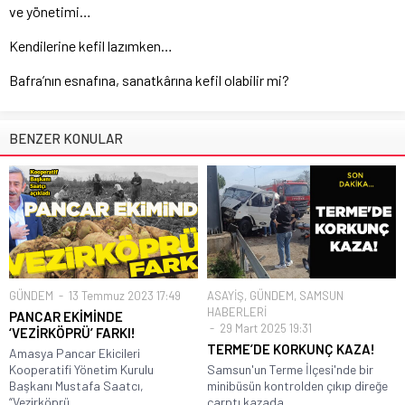
ve yönetimi…
Kendilerine kefil lazımken…
Bafra’nın esnafına, sanatkârına kefil olabilir mi?
BENZER KONULAR
GÜNDEM
13 Temmuz 2023 17:49
ASAYİŞ
,
GÜNDEM
,
SAMSUN
HABERLERİ
PANCAR EKİMİNDE
29 Mart 2025 19:31
‘VEZİRKÖPRÜ’ FARKI!
TERME’DE KORKUNÇ KAZA!
Amasya Pancar Ekicileri
Kooperatifi Yönetim Kurulu
Samsun'un Terme İlçesi'nde bir
Başkanı Mustafa Saatcı,
minibüsün kontrolden çıkıp direğe
“Vezirköprü,...
çarptı kazada...