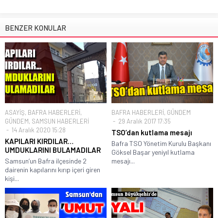
BENZER KONULAR
ASAYİŞ
,
BAFRA HABERLERİ
,
BAFRA HABERLERİ
,
GÜNDEM
GÜNDEM
,
SAMSUN HABERLERİ
29 Aralık 2017 17:35
14 Aralık 2020 15:28
TSO’dan kutlama mesajı
KAPILARI KIRDILAR…
Bafra TSO Yönetim Kurulu Başkanı
UMDUKLARINI BULAMADILAR
Göksel Başar yeniyıl kutlama
Samsun’un Bafra ilçesinde 2
mesajı...
dairenin kapılarını kırıp içeri giren
kişi...