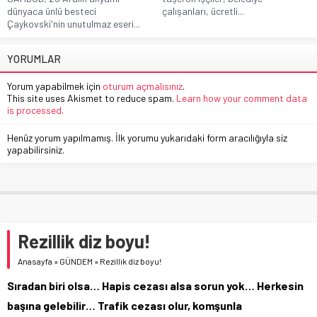
dünyaca ünlü besteci
çalışanları, ücretli...
Çaykovski'nin unutulmaz eseri...
YORUMLAR
Yorum yapabilmek için
oturum açmalısınız
.
This site uses Akismet to reduce spam.
Learn how your comment data
is processed.
Henüz yorum yapılmamış. İlk yorumu yukarıdaki form aracılığıyla siz
yapabilirsiniz.
Rezillik diz boyu!
Anasayfa
»
GÜNDEM
»
Rezillik diz boyu!
Sıradan biri olsa… Hapis cezası alsa sorun yok… Herkesin
başına gelebilir… Trafik cezası olur, komşunla