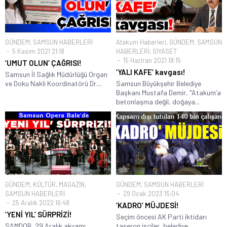
GÜNDEM
,
SAMSUN HABERLERİ
Atakum Haberleri
,
GÜNDEM
,
SAMSUN
5 Kasım 2021 21:18
HABERLERİ
,
SİYASET
15 Haziran 2021 18:15
‘UMUT OLUN’ ÇAĞRISI!
‘YALI KAFE’ kavgası!
Samsun İl Sağlık Müdürlüğü Organ
ve Doku Nakli Koordinatörü Dr....
Samsun Büyükşehir Belediye
Başkanı Mustafa Demir, "Atakum’a
betonlaşma değil, doğaya...
GÜNDEM
,
KÜLTÜR
,
MAGAZİN
,
GÜNDEM
,
SAMSUN HABERLERİ
SAMSUN HABERLERİ
29 Ocak 2023 15:04
25 Aralık 2022 16:48
‘KADRO’ MÜJDESİ!
‘YENİ YIL’ SÜRPRİZİ!
Seçim öncesi AK Parti iktidarı
SAMDOB, 29 Aralık akyamı
taşeron işçiler, belediye