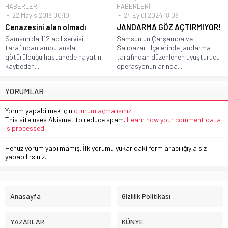
HABERLERİ
HABERLERİ
22 Mayıs 2018 00:10
24 Eylül 2024 18:08
Cenazesini alan olmadı
JANDARMA GÖZ AÇTIRMIYOR!
Samsun'da 112 acil servisi
Samsun'un Çarşamba ve
tarafından ambulansla
Salıpazarı ilçelerinde jandarma
götürüldüğü hastanede hayatını
tarafından düzenlenen uyuşturucu
kaybeden...
operasyonunlarında...
YORUMLAR
Yorum yapabilmek için
oturum açmalısınız
.
This site uses Akismet to reduce spam.
Learn how your comment data
is processed.
Henüz yorum yapılmamış. İlk yorumu yukarıdaki form aracılığıyla siz
yapabilirsiniz.
Anasayfa
Gizlilik Politikası
YAZARLAR
KÜNYE