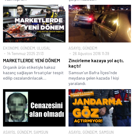
EKONOMİ
,
GÜNDEM
,
ULUSAL
ASAYİŞ
,
GÜNDEM
14 Temmuz 2025 21:13
26 Ağustos 2016 11:39
MARKETLERDE YENİ DÖNEM
Zincirleme kazaya yol açtı,
kaçtı!
Organik ürün etiketiyle haksız
kazanç sağlayan fırsatçılar tespit
Samsun'un Bafra İlçesi'nde
edilip cezalandırılacak....
meydana gelen kazada 1 kişi
yaralandı.
ASAYİŞ
,
GÜNDEM
,
SAMSUN
ASAYİŞ
,
GÜNDEM
,
SAMSUN