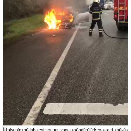
İtfaiyenin müdahalesi sonucu yangın söndürülürken, araçta büyük