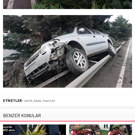
ETİKETLER:
canik
,
kaza
,
manset
BENZER KONULAR