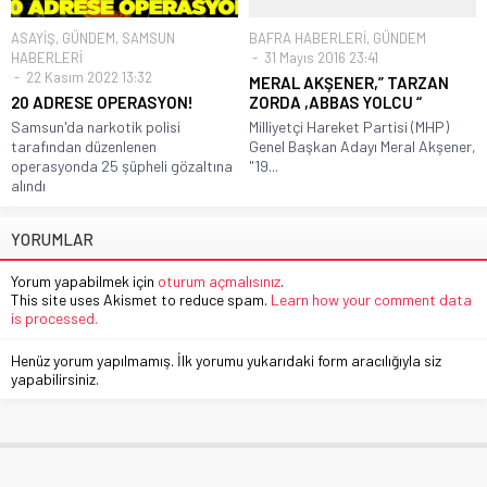
ASAYİŞ
,
GÜNDEM
,
SAMSUN
BAFRA HABERLERİ
,
GÜNDEM
HABERLERİ
31 Mayıs 2016 23:41
22 Kasım 2022 13:32
MERAL AKŞENER,” TARZAN
20 ADRESE OPERASYON!
ZORDA ,ABBAS YOLCU “
Samsun'da narkotik polisi
Milliyetçi Hareket Partisi (MHP)
tarafından düzenlenen
Genel Başkan Adayı Meral Akşener,
operasyonda 25 şüpheli gözaltına
"19...
alındı
YORUMLAR
Yorum yapabilmek için
oturum açmalısınız
.
This site uses Akismet to reduce spam.
Learn how your comment data
is processed.
Henüz yorum yapılmamış. İlk yorumu yukarıdaki form aracılığıyla siz
yapabilirsiniz.