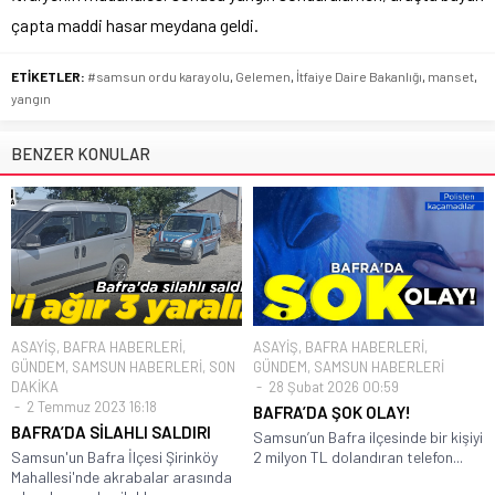
çapta maddi hasar meydana geldi.
ETİKETLER:
#samsun ordu karayolu
,
Gelemen
,
İtfaiye Daire Bakanlığı
,
manset
,
yangın
BENZER KONULAR
ASAYİŞ
,
BAFRA HABERLERİ
,
ASAYİŞ
,
BAFRA HABERLERİ
,
GÜNDEM
,
SAMSUN HABERLERİ
,
SON
GÜNDEM
,
SAMSUN HABERLERİ
DAKİKA
28 Şubat 2026 00:59
2 Temmuz 2023 16:18
BAFRA’DA ŞOK OLAY!
BAFRA’DA SİLAHLI SALDIRI
Samsun’un Bafra ilçesinde bir kişiyi
Samsun'un Bafra İlçesi Şirinköy
2 milyon TL dolandıran telefon...
Mahallesi'nde akrabalar arasında