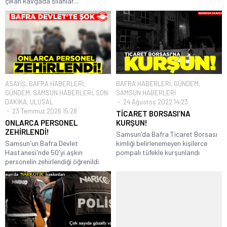
çıkan kavgada silahlar...
ASAYİŞ
,
BAFRA HABERLERİ
,
BAFRA HABERLERİ
,
GÜNDEM
,
GÜNDEM
,
SAMSUN HABERLERİ
,
SON
SAMSUN HABERLERİ
DAKİKA
,
ULUSAL
24 Ağustos 2022 14:23
23 Temmuz 2026 15:28
TİCARET BORSASI’NA
ONLARCA PERSONEL
KURŞUN!
ZEHİRLENDİ!
Samsun'da Bafra Ticaret Borsası
Samsun'un Bafra Devlet
kimliği belirlenemeyen kişilerce
Hastanesi'nde 50'yi aşkın
pompalı tüfekle kurşunlandı
personelin zehirlendiği öğrenildi