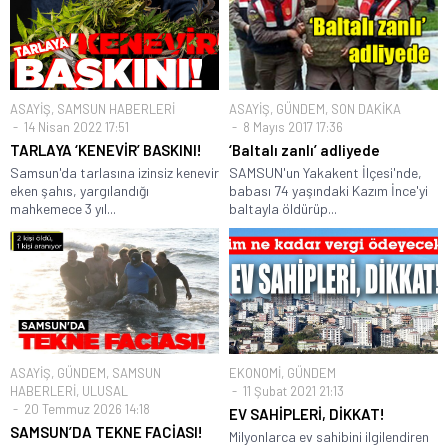
ASAYİŞ
,
SAMSUN HABERLERİ
ASAYİŞ
,
GÜNDEM
,
SON DAKİKA
14 Nisan 2022 17:51
8 Mayıs 2017 17:36
TARLAYA ‘KENEVİR’ BASKINI!
‘Baltalı zanlı’ adliyede
Samsun'da tarlasına izinsiz kenevir
SAMSUN'un Yakakent İlçesi'nde,
eken şahıs, yargılandığı
babası 74 yaşındaki Kazım İnce'yi
mahkemece 3 yıl...
baltayla öldürüp...
ASAYİŞ
,
GÜNDEM
,
SAMSUN
EKONOMİ
,
GÜNDEM
HABERLERİ
,
ULUSAL
11 Şubat 2021 21:13
20 Temmuz 2026 14:18
EV SAHİPLERİ, DİKKAT!
SAMSUN’DA TEKNE FACİASI!
Milyonlarca ev sahibini ilgilendiren