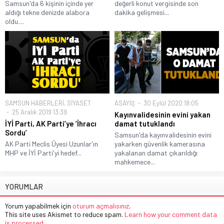
Samsun'da 6 kişinin içinde yer
değerli konut vergisinde son
aldığı tekne denizde alabora
dakika gelişmesi...
oldu....
SAMSUN HABERLERİ
,
SİYASET
ASAYİŞ
30 Eylül 2020 18:05
25 Aralık 2019 13:39
Kayınvalidesinin evini yakan
İYİ Parti, AK Parti’ye ‘İhracı
damat tutuklandı
Sordu’
Samsun'da kayınvalidesinin evini
AK Parti Meclis Üyesi Uzunlar'ın
yakarken güvenlik kamerasına
MHP ve İYİ Parti'yi hedef...
yakalanan damat çıkarıldığı
mahkemece...
YORUMLAR
Yorum yapabilmek için
oturum açmalısınız
.
This site uses Akismet to reduce spam.
Learn how your comment data
is processed.