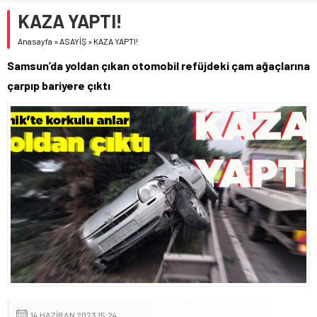
KAZA YAPTI!
Anasayfa
»
ASAYİŞ
»
KAZA YAPTI!
Samsun’da yoldan çıkan otomobil refüjdeki çam ağaçlarına
çarpıp bariyere çıktı
14 HAZIRAN 2023 15:24