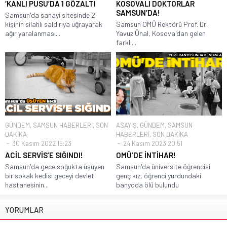
‘KANLI PUSU’DA 1 GÖZALTI
KOSOVALI DOKTORLAR
SAMSUN’DA!
Samsun'da sanayi sitesinde 2
kişinin silahlı saldırıya uğrayarak
Samsun OMÜ Rektörü Prof. Dr.
ağır yaralanması...
Yavuz Ünal, Kosova'dan gelen
farklı...
GÜNDEM
,
SAMSUN HABERLERİ
,
SON
ASAYİŞ
,
GÜNDEM
,
SAMSUN
DAKİKA
HABERLERİ
,
SON DAKİKA
30 Kasım 2022 15:23
24 Kasım 2023 20:51
ACİL SERVİS’E SIĞINDI!
OMÜ’DE İNTİHAR!
Samsun'da gece soğukta üşüyen
Samsun'da üniversite öğrencisi
bir sokak kedisi geceyi devlet
genç kız, öğrenci yurdundaki
hastanesinin...
banyoda ölü bulundu
YORUMLAR