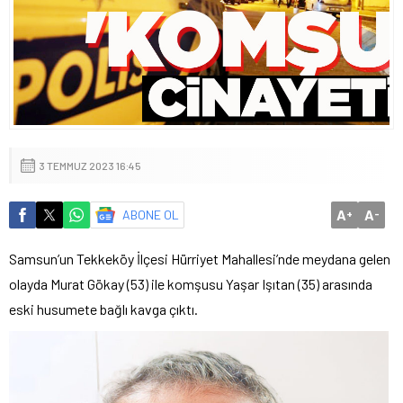
3 TEMMUZ 2023 16:45
A
A
ABONE OL
+
-
Samsun’un Tekkeköy İlçesi Hürriyet Mahallesi’nde meydana gelen
olayda Murat Gökay (53) ile komşusu Yaşar Işıtan (35) arasında
eski husumete bağlı kavga çıktı.