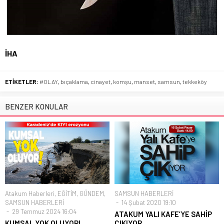
İHA
ETİKETLER:
#OLAY
,
bıçaklama
,
cinayet
,
komşu
,
manset
,
samsun
,
tekkeköy
BENZER KONULAR
Atakum Haberleri
,
EĞİTİM
,
GÜNDEM
,
SAMSUN HABERLERİ
SAMSUN HABERLERİ
14 Şubat 2020 19:10
29 Temmuz 2024 16:04
ATAKUM YALI KAFE’YE SAHİP
KUMSAL YOK OLUYOR!
ÇIKIYOR