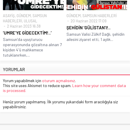
ASAYİŞ
,
GÜNDEM
,
SAMSUN
GÜNDEM
,
SAMSUN HABERLERİ
HABERLERİ
,
ULUSAL
20 Haziran 2022 17:09
2 Haziran 2023 16:38
ŞEHİDİN ‘GÜLİSTAN’I!..
‘UMRE’YE GİDECEKTİM!..’
Samsun Valisi Zülkif Dağlı, şehidin
Samsun'da uyuşturucu
ailesini ziyaret etti, 1 aylık...
operasyonunda gözaltına alınan 7
kişiden 4'ü mahkemece
tutuklanırken,...
YORUMLAR
Yorum yapabilmek için
oturum açmalısınız
.
This site uses Akismet to reduce spam.
Learn how your comment data
is processed.
Henüz yorum yapılmamış. İlk yorumu yukarıdaki form aracılığıyla siz
yapabilirsiniz.