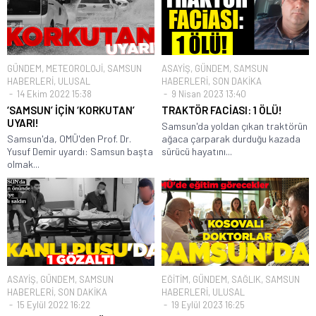
GÜNDEM
,
METEOROLOJİ
,
SAMSUN
ASAYİŞ
,
GÜNDEM
,
SAMSUN
HABERLERİ
,
ULUSAL
HABERLERİ
,
SON DAKİKA
14 Ekim 2022 15:38
9 Nisan 2023 13:40
‘SAMSUN’ İÇİN ‘KORKUTAN’
TRAKTÖR FACİASI: 1 ÖLÜ!
UYARI!
Samsun'da yoldan çıkan traktörün
Samsun'da, OMÜ'den Prof. Dr.
ağaca çarparak durduğu kazada
Yusuf Demir uyardı: Samsun başta
sürücü hayatını...
olmak...
ASAYİŞ
,
GÜNDEM
,
SAMSUN
EĞİTİM
,
GÜNDEM
,
SAĞLIK
,
SAMSUN
HABERLERİ
,
SON DAKİKA
HABERLERİ
,
ULUSAL
15 Eylül 2022 16:22
19 Eylül 2023 16:25