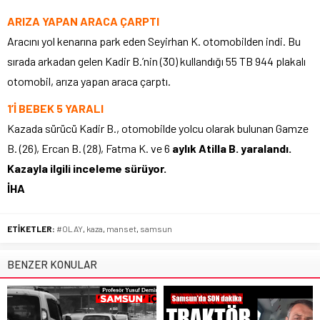
ARIZA YAPAN ARACA ÇARPTI
Aracını yol kenarına park eden Seyirhan K. otomobilden indi. Bu
sırada arkadan gelen Kadir B.’nin (30) kullandığı 55 TB 944 plakalı
otomobil, arıza yapan araca çarptı.
1’İ BEBEK 5 YARALI
Kazada sürücü Kadir B., otomobilde yolcu olarak bulunan Gamze
B. (26), Ercan B. (28), Fatma K. ve 6
aylık Atilla B. yaralandı.
Kazayla ilgili inceleme sürüyor.
İHA
ETİKETLER:
#OLAY
,
kaza
,
manset
,
samsun
BENZER KONULAR