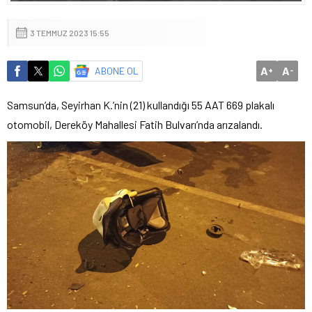
3 TEMMUZ 2023 15:55
A
A
ABONE OL
+
-
Samsun’da, Seyirhan K.’nin (21) kullandığı 55 AAT 669 plakalı
otomobil, Dereköy Mahallesi Fatih Bulvarı’nda arızalandı.