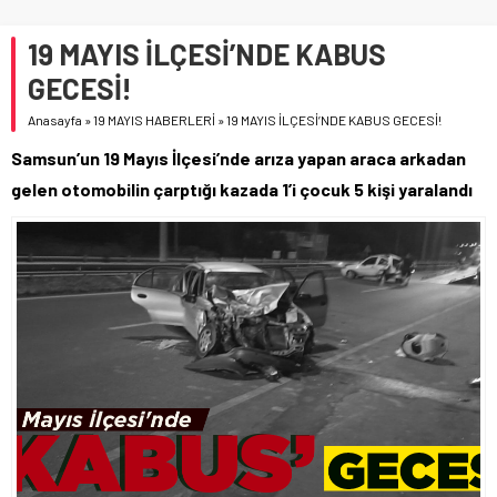
19 MAYIS İLÇESİ’NDE KABUS
GECESİ!
Anasayfa
»
19 MAYIS HABERLERİ
»
19 MAYIS İLÇESİ’NDE KABUS GECESİ!
Samsun’un 19 Mayıs İlçesi’nde arıza yapan araca arkadan
gelen otomobilin çarptığı kazada 1’i çocuk 5 kişi yaralandı