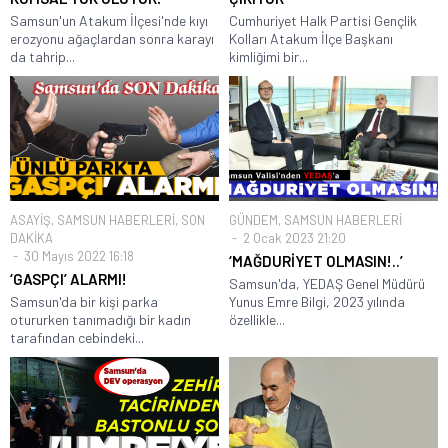
Samsun'un Atakum İlçesi'nde kıyı
Cumhuriyet Halk Partisi Gençlik
erozyonu ağaçlardan sonra karayı
Kolları Atakum İlçe Başkanı
da tahrip...
kimliğimi bir...
ASAYİŞ
,
SAMSUN HABERLERİ
,
SON
GÜNDEM
,
SAMSUN HABERLERİ
DAKİKA
2 Ocak 2023 21:20
30 Mayıs 2022 16:18
‘MAĞDURİYET OLMASIN!..’
‘GASPÇI’ ALARMI!
Samsun'da, YEDAŞ Genel Müdürü
Samsun'da bir kişi parka
Yunus Emre Bilgi, 2023 yılında
otururken tanımadığı bir kadın
özellikle...
tarafından cebindeki...