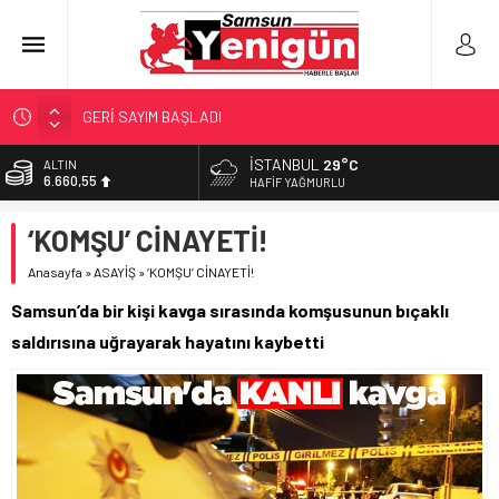
GERİ SAYIM BAŞLADI
SAMSUNSPOR’DA HEDEF 5’İNCİLİK!
İSTANBUL
29°C
ALTIN
6.660,55
‘BAFRA’YA YATIRIM YAPIN!’
HAFIF YAĞMURLU
İŞTE FINDIK FİYATI!
BİST
‘KOMŞU’ CİNAYETİ!
13.779,39
YÖNETİCİ SEÇERKEN YAPILAN EN BÜYÜK HATALAR
Anasayfa
»
ASAYİŞ
»
‘KOMŞU’ CİNAYETİ!
DOLAR
47,7111
Samsun’da bir kişi kavga sırasında komşusunun bıçaklı
EURO
saldırısına uğrayarak hayatını kaybetti
55,1881