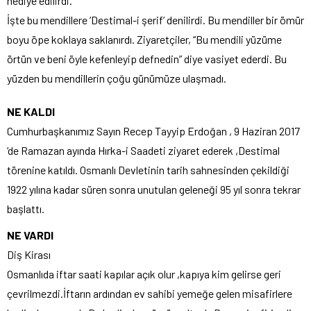
hediye edilirdi.
İşte bu mendillere ‘Destimal-i şerif’ denilirdi. Bu mendiller bir ömür
boyu öpe koklaya saklanırdı. Ziyaretçiler, “Bu mendili yüzüme
örtün ve beni öyle kefenleyip defnedin” diye vasiyet ederdi. Bu
yüzden bu mendillerin çoğu günümüze ulaşmadı.
NE KALDI
Cumhurbaşkanımız Sayın Recep Tayyip Erdoğan , 9 Haziran 2017
‘de Ramazan ayında Hırka-i Saadeti ziyaret ederek ,Destimal
törenine katıldı. Osmanlı Devletinin tarih sahnesinden çekildiği
1922 yılına kadar süren sonra unutulan geleneği 95 yıl sonra tekrar
başlattı.
NE VARDI
Diş Kirası
Osmanlıda iftar saati kapılar açık olur ,kapıya kim gelirse geri
çevrilmezdi.İftarın ardından ev sahibi yemeğe gelen misafirlere