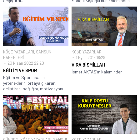
değiştirdi…
Songül Kişioğlu'nun kaleminden..
KÖŞE YAZARLARI
,
SAMSUN
KÖŞE YAZARLARI
HABERLERİ
1 Eylül 2019 16:29
20 Nisan 2022 22:20
VİRA BİSMİLLAH
EĞİTİM VE SPOR
İsmet AKTAŞ'ın kaleminden..
Eğitim ve Spor insanın
yeteneklerini ortaya çıkaran,
geliştiren, sağlığını, motivasyonu,...
GÜNDEM
,
KÖŞE YAZARLARI
,
SAMSUN
KÖŞE YAZARLARI