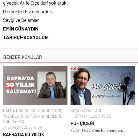
giyecek Arife Çiçekleri yok artık.
O çiçekleri biz soldurduk.
Sevgi ve Selamlar
EMİN GÜNAYDIN
TARİHÇİ-SOSYOLOG
BENZER KONULAR
BAFRA HABERLERİ
,
GÜNDEM
,
KÖŞE
KÖŞE YAZARLARI
YAZARLARI
,
SAMSUN HABERLERİ
,
27 Nisan 2020 09:00
SON DAKİKA
PUF ÇİÇEĞİ
22 Aralık 2025 17:59
Fatih TEZCE'nin kaleminden..
BAFRA’DA 50 YILLIK