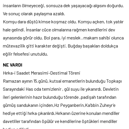
insanların ölmeyeceği, sonsuza dek yaşayacağı algısını doğurdu.
Ve sonuç olarak paylaşma azaldı.
Komşu dara düştü kimse koşmaz oldu. Komşu açken, tok yatılır
hale gelindi. İnsanlar cüce olmalarına rağmen kendilerini dev
aynasında görür oldu. Bol para, iyi meslek , makam sahibi olunca
mütevazilik gitti karakter değişti. Buğday başakları doldukça
eğilir felsefesi unutuldu.
NE VARDI
Hırka-i Saadet Merasimi-Destimal Töreni
Ramazan ayının 15.günü, kutsal emanetlerin bulunduğu Topkapı
Sarayındaki Has oda temizlenir , gül suyu ile yıkanırdı. Devletin
ileri gelenlerinin hazır bulunduğu törende ,padişah tarafından
gümüş sandukanın içinden,Hz Peyganberin,Ka’bbin Zuheyr’e
hediye ettiği hırka çıkarılırdı.Hırkanın üzerine konulan mendiller
davetliler tarafından öpülür ve kendilerine öptükleri mendiller