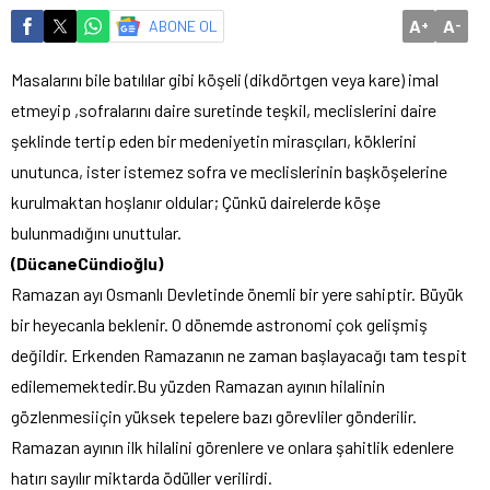
A
A
ABONE OL
+
-
Masalarını bile batılılar gibi köşeli (dikdörtgen veya kare) imal
etmeyip ,sofralarını daire suretinde teşkil, meclislerini daire
şeklinde tertip eden bir medeniyetin mirasçıları, köklerini
unutunca, ister istemez sofra ve meclislerinin başköşelerine
kurulmaktan hoşlanır oldular; Çünkü dairelerde köşe
bulunmadığını unuttular.
(DücaneCündioğlu)
Ramazan ayı Osmanlı Devletinde önemli bir yere sahiptir. Büyük
bir heyecanla beklenir. O dönemde astronomi çok gelişmiş
değildir. Erkenden Ramazanın ne zaman başlayacağı tam tespit
edilememektedir.Bu yüzden Ramazan ayının hilalinin
gözlenmesiiçin yüksek tepelere bazı görevliler gönderilir.
Ramazan ayının ilk hilalini görenlere ve onlara şahitlik edenlere
hatırı sayılır miktarda ödüller verilirdi.