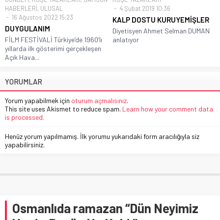
HABERLERİ
,
ULUSAL
4 Şubat 2019 10:36
16 Ağustos 2022 15:23
KALP DOSTU KURUYEMİŞLER
DUYGULANIM
Diyetisyen Ahmet Selman DUMAN
FİLM FESTİVALİ Türkiye’de 1960’lı
anlatıyor
yıllarda ilk gösterimi gerçekleşen
Açık Hava...
YORUMLAR
Yorum yapabilmek için
oturum açmalısınız
.
This site uses Akismet to reduce spam.
Learn how your comment data
is processed.
Henüz yorum yapılmamış. İlk yorumu yukarıdaki form aracılığıyla siz
yapabilirsiniz.
Osmanlıda ramazan “Dün Neyimiz