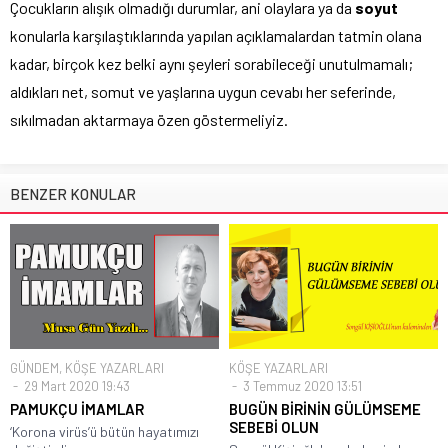
Çocukların alışık olmadığı durumlar, ani olaylara ya da
soyut
konularla karşılaştıklarında yapılan açıklamalardan tatmin olana
kadar, birçok kez belki aynı şeyleri sorabileceği unutulmamalı;
aldıkları net, somut ve yaşlarına uygun cevabı her seferinde,
sıkılmadan aktarmaya özen göstermeliyiz.
BENZER KONULAR
GÜNDEM
,
KÖŞE YAZARLARI
KÖŞE YAZARLARI
29 Mart 2020 19:43
3 Temmuz 2020 13:51
PAMUKÇU İMAMLAR
BUGÜN BİRİNİN GÜLÜMSEME
SEBEBİ OLUN
‘Korona virüs’ü bütün hayatımızı