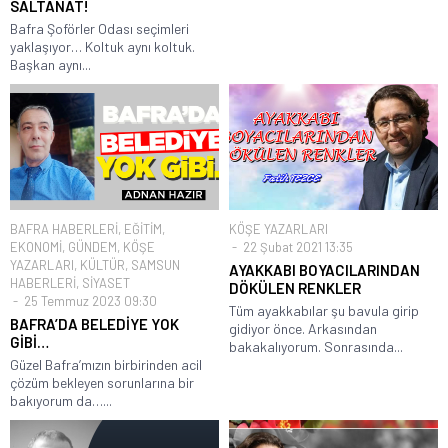
SALTANAT!
Bafra Şoförler Odası seçimleri
yaklaşıyor… Koltuk aynı koltuk.
Başkan aynı...
BAFRA HABERLERİ
,
EĞİTİM
,
KÖŞE YAZARLARI
EKONOMİ
,
GÜNDEM
,
KÖŞE
22 Şubat 2021 13:35
YAZARLARI
,
KÜLTÜR
,
SAMSUN
AYAKKABI BOYACILARINDAN
HABERLERİ
,
SİYASET
DÖKÜLEN RENKLER
25 Temmuz 2023 09:30
Tüm ayakkabılar şu bavula girip
BAFRA’DA BELEDİYE YOK
gidiyor önce. Arkasından
GİBİ…
bakakalıyorum. Sonrasında...
Güzel Bafra’mızın birbirinden acil
çözüm bekleyen sorunlarına bir
bakıyorum da…...