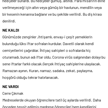
hediyeler sunardı. Bu hediyeler gümüş, altındı. Para misafirin eline
verilmeyeceği için altın veya gümüş bir havlunun, mendilin veya
bir kesenin kenarına bağlanır ve bu şekilde verilirdi. Bu diş kirası
denilirdi.
NE KALDI
Günümüzde zenginler ,ihtişamlı, envay-i çeşit yemeklerin
bulunduğu lüks iftar sofraları kurdular. Davetli olarak kendi
cemiyetlerini çağırdılar. İhtiyaç sahipleri o sofralarda hiç
oturamadı, bunun adı iftar oldu. Corona virüs salgınından dolayı bu
sene iftarlar farklı olacak.Gerçek ihtiyaç sahiplerine ulaşılacak.
Ramazan ayının, Kuran, namaz, sadaka, zekat, paylaşma,
hoşgörü olduğu tekrar hatırlanacak.
NE VARDI
Cerre Çıkmak
Medreselerde okuyan öğrencilere tatil üç aylarda verilirdi. Daha
önceden tespit edilmiş medrese öğrencileri hem kendilerini