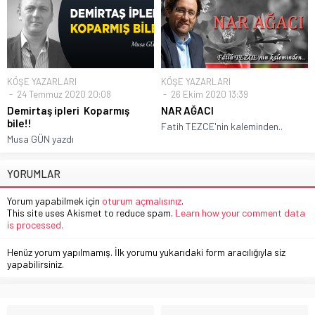
KÖŞE YAZARLARI
KÖŞE YAZARLARI
24 Temmuz 2020 20:08
26 Ekim 2020 13:39
Demirtaş ipleri Koparmış
NAR AĞACI
bile!!
Fatih TEZCE'nin kaleminden..
Musa GÜN yazdı
YORUMLAR
Yorum yapabilmek için
oturum açmalısınız
.
This site uses Akismet to reduce spam.
Learn how your comment data
is processed.
Henüz yorum yapılmamış. İlk yorumu yukarıdaki form aracılığıyla siz
yapabilirsiniz.