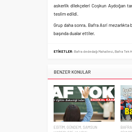
askerlik dilekçeleri Coşkun Aydoğan ta
teslim edildi.
Grup daha sonra, Bafra Asri mezarlıkta b
başında dualar ettiler.
ETİKETLER:
Bafra dededağı Mahallesi
,
Bafra Tek 
BENZER KONULAR
EĞİTİM
,
GÜNDEM
,
SAMSUN
BAFRA