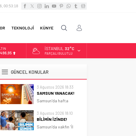
6, 00:53:19
OR
TEKNOLOJİ
KÜNYE
İSTANBUL
32°C
İST
3.703,13
PARÇALI BULUTLU
OLAR
7,5639
GÜNCEL KONULAR
URO
4,9859
3 Ağustos 2026 18:33
SAMSUN YANACAK!
LTIN
.496,95
Samsun'da hafta
boyunca güneşli ve sıcak
hava etkili olacak.
3 Ağustos 2026 18:10
Sıcaklık 31 dereceye
BİLİMİN İZİNDE!
kadar çıkacak
Samsun'da vakfın 'İl
Koordinatörlüğü'nce