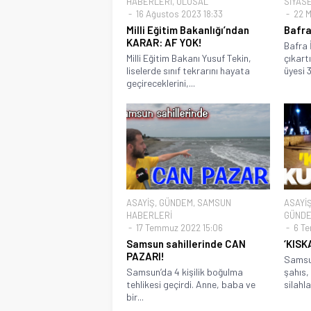
HABERLERİ
,
ULUSAL
SİYAS
16 Ağustos 2023 18:33
22 M
Milli Eğitim Bakanlığı’ndan
Bafra
KARAR: AF YOK!
Bafra 
Milli Eğitim Bakanı Yusuf Tekin,
çıkart
liselerde sınıf tekrarını hayata
üyesi 3 
geçireceklerini,...
ASAYİŞ
,
GÜNDEM
,
SAMSUN
ASAYİ
HABERLERİ
GÜND
17 Temmuz 2022 15:06
6 Te
Samsun sahillerinde CAN
‘KISK
PAZARI!
Samsun
Samsun’da 4 kişilik boğulma
şahıs,
tehlikesi geçirdi. Anne, baba ve
silahla.
bir...