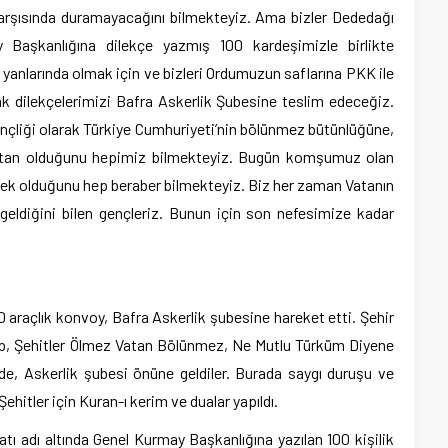
arşısında duramayacağını bilmekteyiz. Ama bizler Dededağı
 Başkanlığına dilekçe yazmış 100 kardeşimizle birlikte
anlarında olmak için ve bizleri Ordumuzun saflarına PKK ile
k dilekçelerimizi Bafra Askerlik Şubesine teslim edeceğiz.
nçliği olarak Türkiye Cumhuriyeti’nin bölünmez bütünlüğüne,
 Vatan olduğunu hepimiz bilmekteyiz. Bugün komşumuz olan
emek olduğunu hep beraber bilmekteyiz. Biz her zaman Vatanın
diğini bilen gençleriz. Bunun için son nefesimize kadar
0 araçlık konvoy, Bafra Askerlik şubesine hareket etti. Şehir
up, Şehitler Ölmez Vatan Bölünmez, Ne Mutlu Türküm Diyene
nde, Askerlik şubesi önüne geldiler. Burada saygı duruşu ve
ehitler için Kuran-ı kerim ve dualar yapıldı.
tı adı altında Genel Kurmay Başkanlığına yazılan 100 kişilik