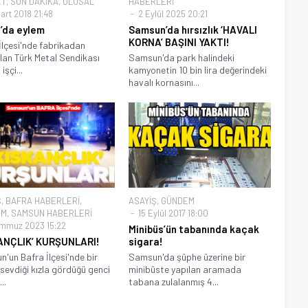
ET
,
SON DAKİKA
,
ULUSAL
HABERLERİ
art 2018 21:48
2 Eylül 2025 20:21
’da eylem
Samsun’da hırsızlık ‘HAVALI
KORNA’ BAŞINI YAKTI!
İlçesi'nde fabrikadan
ılan Türk Metal Sendikası
Samsun'da park halindeki
işçi...
kamyonetin 10 bin lira değerindeki
havalı kornasını...
Ş
,
BAFRA HABERLERİ
,
ASAYİŞ
,
GÜNDEM
EM
,
SAMSUN HABERLERİ
15 Eylül 2017 18:00
mmuz 2023 15:22
Minibüs’ün tabanında kaçak
ANÇLIK’ KURŞUNLARI!
sigara!
'un Bafra İlçesi'nde bir
Samsun'da şüphe üzerine bir
 sevdiği kızla gördüğü genci
minibüste yapılan aramada
..
tabana zulalanmış 4...