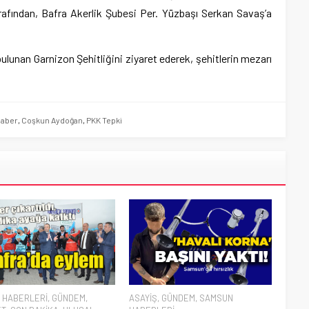
rafından, Bafra Akerlik Şubesi Per. Yüzbaşı Serkan Savaş’a
ulunan Garnizon Şehitliğini ziyaret ederek, şehitlerin mezarı
Haber
,
Coşkun Aydoğan
,
PKK Tepki
 HABERLERİ
,
GÜNDEM
,
ASAYİŞ
,
GÜNDEM
,
SAMSUN