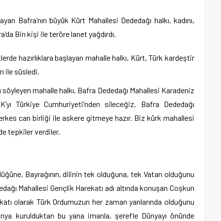
nayan Bafra’nın büyük Kürt Mahallesi Dededağı halkı, kadını,
’da Bin kişi ile teröre lanet yağdırdı.
rde hazırlıklara başlayan mahalle halkı, Kürt, Türk kardeştir
 ile süsledi.
nı söyleyen mahalle halkı, Bafra Dededağı Mahallesi Karadeniz
ı Türkiye Cumhuriyeti’nden sileceğiz. Bafra Dededağı
erkes can birliği ile askere gitmeye hazır. Biz kürk mahallesi
e tepkiler verdiler.
üğüne, Bayrağının, dilinin tek olduğuna, tek Vatan olduğunu
dedağı Mahallesi Gençlik Harekatı adı altında konuşan Coşkun
ekatı olarak Türk Ordumuzun her zaman yanlarında olduğunu
 dünya kurulduktan bu yana imanla, şerefle Dünyayı önünde