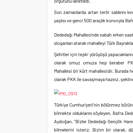
örgütünü lanetledi.
Son zamanlarda artan terör saldırını kı
yaşlısı ve genci 500 araçlık konvoyla Bafra
Dededağı Mahallesinde sabah erken saatle
sloganları atarak mahalleyi Türk Bayrakları
Şehitler için tepki yürüyüşü yapacakları
olarak omuz omuza hep beraber PKK’y
Mahallesi bir kürt mahallesidir. Burada h
olarak PKK ile savaşmaya hazırız, şeklind
Türkiye Cumhuriyeti’nin bölünmez bütünl
bilmekte olduklarını söyleyen, Bafra De
Aydoğan, “Bizler Dededağı Gençlik Har
bilmelerini isteriz. Bizim bir olarak,