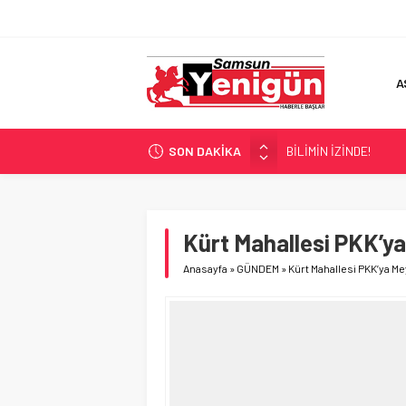
A
SON DAKİKA
BİLİMİN İZİNDE!
TIR’A ‘ZEHİR’ BASKINI!
FECİ SON!
UÇURUMDA CAN PAZA
Kürt Mahallesi PKK’y
SAMSUN YANACAK!
Anasayfa
»
GÜNDEM
»
Kürt Mahallesi PKK’ya M