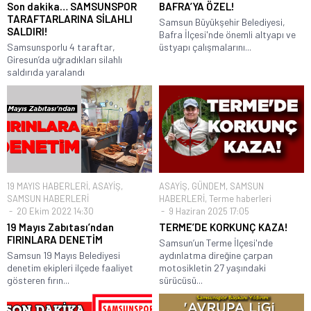
Son dakika… SAMSUNSPOR
BAFRA’YA ÖZEL!
TARAFTARLARINA SİLAHLI
Samsun Büyükşehir Belediyesi,
SALDIRI!
Bafra İlçesi'nde önemli altyapı ve
Samsunsporlu 4 taraftar,
üstyapı çalışmalarını...
Giresun’da uğradıkları silahlı
saldırıda yaralandı
19 MAYIS HABERLERİ
,
ASAYİŞ
,
ASAYİŞ
,
GÜNDEM
,
SAMSUN
SAMSUN HABERLERİ
HABERLERİ
,
Terme haberleri
20 Ekim 2022 14:30
9 Haziran 2025 17:05
19 Mayıs Zabıtası’ndan
TERME’DE KORKUNÇ KAZA!
FIRINLARA DENETİM
Samsun’un Terme İlçesi'nde
Samsun 19 Mayıs Belediyesi
aydınlatma direğine çarpan
denetim ekipleri ilçede faaliyet
motosikletin 27 yaşındaki
gösteren fırın...
sürücüsü...