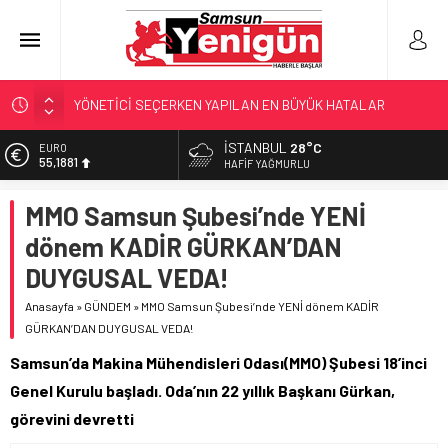
GERİ SAYIM BAŞLADI
SAMSUNSPOR’DA HEDEF 5’İNCİLİK!
İSTANBUL
28°C
EURO
55,1881
‘BAFRA’YA YATIRIM YAPIN!’
HAFIF YAĞMURLU
İŞTE FINDIK FİYATI!
ALTIN
MMO Samsun Şubesi’nde YENİ
6.660,55
YÖNETİCİ SEÇERKEN YAPILAN EN BÜYÜK HATALAR
dönem KADİR GÜRKAN’DAN
BİST
13.779,39
DUYGUSAL VEDA!
DOLAR
Anasayfa
»
GÜNDEM
»
MMO Samsun Şubesi’nde YENİ dönem KADİR
47,7111
GÜRKAN’DAN DUYGUSAL VEDA!
Samsun’da Makina Mühendisleri Odası(MMO) Şubesi 18’inci
Genel Kurulu başladı. Oda’nın 22 yıllık Başkanı Gürkan,
görevini devretti