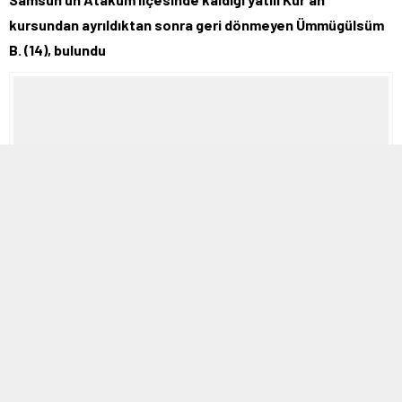
kursundan ayrıldıktan sonra geri dönmeyen Ümmügülsüm
B. (14), bulundu
7 ŞUBAT 2026 16:25
A
A
ABONE OL
+
-