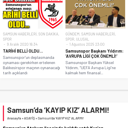
SAMSUN HABERLERİ
,
SON DAKİKA
,
GÜNDEM
,
SAMSUN HABERLERİ
,
SPOR
SPOR
,
ULUSAL
9 Aralık 2020 16:34
1 Ağustos 2025 23:00
TARİHİ BELLİ OLDU…
Samsunspor Başkanı Yıldırım:
‘AVRUPA LİGİ ÇOK ÖNEMLİ!’
Samsunspor'un deplasmanda
oynaması gerekirken ertelenen
Samsunspor Başkanı Yüksel
Balıkesirspor maçının oynanacağı
Yıldırım, “UEFA Avrupa Ligi'ne
tarih açıklandı
kalmak hem finansal...
Samsun’da ‘KAYIP KIZ’ ALARMI!
Anasayfa
»
ASAYİŞ
»
Samsun’da ‘KAYIP KIZ’ ALARMI!
Samsun’un Atakum ilçesinde kaldığı yatılı Kur’an