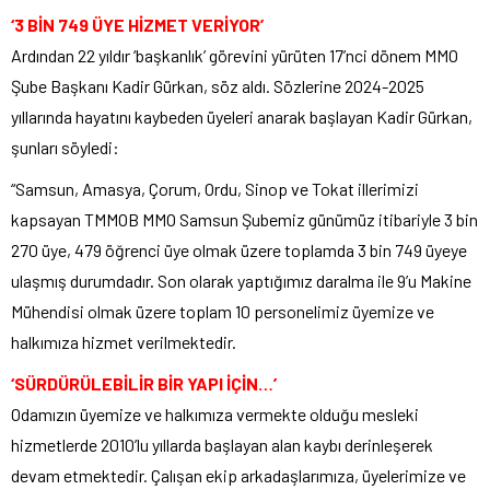
‘3 BİN 749 ÜYE HİZMET VERİYOR’
Ardından 22 yıldır ‘başkanlık’ görevini yürüten 17’nci dönem MMO
Şube Başkanı Kadir Gürkan, söz aldı. Sözlerine 2024-2025
yıllarında hayatını kaybeden üyeleri anarak başlayan Kadir Gürkan,
şunları söyledi:
“Samsun, Amasya, Çorum, Ordu, Sinop ve Tokat illerimizi
kapsayan TMMOB MMO Samsun Şubemiz günümüz itibariyle 3 bin
270 üye, 479 öğrenci üye olmak üzere toplamda 3 bin 749 üyeye
ulaşmış durumdadır. Son olarak yaptığımız daralma ile 9’u Makine
Mühendisi olmak üzere toplam 10 personelimiz üyemize ve
halkımıza hizmet verilmektedir.
‘SÜRDÜRÜLEBİLİR BİR YAPI İÇİN…’
Odamızın üyemize ve halkımıza vermekte olduğu mesleki
hizmetlerde 2010’lu yıllarda başlayan alan kaybı derinleşerek
devam etmektedir. Çalışan ekip arkadaşlarımıza, üyelerimize ve