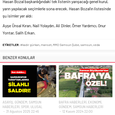
Hasan Bozal başkanlığındaki tek listenin yarışacağı genel kurul,
yarın yapılacak seçimlerle sona erecek. Hasan Bozal’ın listesinde
şu isimler yer aldı:
Ayşe Ünsal Kıran, Nail Yolaydın, Ali Dinler, Ömer Yardımcı, Onur
Yontar, Salih Erkan.
ETİKETLER:
#kadir gürkan
,
manset
,
MMO Samsun Şube
,
samsun
,
veda
BENZER KONULAR
ASAYİŞ
,
GÜNDEM
,
SAMSUN
BAFRA HABERLERİ
,
EKONOMİ
,
HABERLERİ
,
SPOR
,
ULUSAL
GÜNDEM
,
SAMSUN HABERLERİ
31 Ağustos 2025 22:45
12 Kasım 2024 22:00