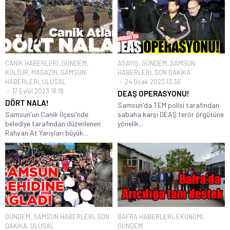
CANİK HABERLERİ
,
GÜNDEM
,
ASAYİŞ
,
GÜNDEM
,
SAMSUN
KÜLTÜR
,
MAGAZİN
,
SAMSUN
HABERLERİ
,
SON DAKİKA
HABERLERİ
,
ULUSAL
24 Ocak 2023 13:36
17 Eylül 2023 18:18
DEAŞ OPERASYONU!
DÖRT NALA!
Samsun'da TEM polisi tarafından
Samsun'un Canik İlçesi'nde
sabaha karşı DEAŞ terör örgütüne
belediye tarafından düzenlenen
yönelik...
Rahvan At Yarışları büyük...
GÜNDEM
,
SAMSUN HABERLERİ
,
SON
BAFRA HABERLERİ
,
EKONOMİ
,
DAKİKA
,
ULUSAL
GÜNDEM