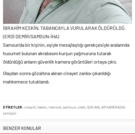
İBRAHİM KESKİN, TABANCAYLA VURULARAK ÖLDÜRÜLDÜ.
(ERDİ DEMİR/SAMSUN-İHA)
Samsun’da bir kişinin, eşiyle mesajlaştığı gerekçesiyle aralarında
husumet bulunan akrabasını kurşun yağmuruna tutarak
öldürdüğü anların güvenlik kamera görüntüleri ortaya çıktı.
Olaydan sonra gözaltına alınan cinayet zanlısı çıkarıldığı
mahkemece tutuklandı.
ETİKETLER:
cinayet
,
haber
,
manset
,
samsun
,
silah
,
ŞOK ANLAR KAMERADA!
,
yenigün
BENZER KONULAR