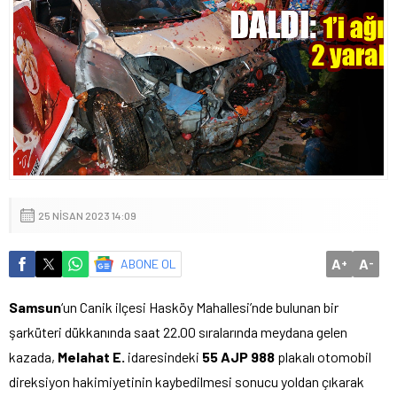
25 NISAN 2023 14:09
A
A
ABONE OL
+
-
Samsun
‘un Canik ilçesi Hasköy Mahallesi’nde bulunan bir
şarküteri dükkanında saat 22.00 sıralarında meydana gelen
kazada,
Melahat E.
idaresindeki
55 AJP 988
plakalı otomobil
direksiyon hakimiyetinin kaybedilmesi sonucu yoldan çıkarak