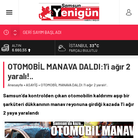
GERİ SAYIM BAŞLADI
SAMSUNSPOR’DA HEDEF 5’İNCİLİK!
İSTANBUL
33°C
ALTIN
6.660,55
‘BAFRA’YA YATIRIM YAPIN!’
PARÇALI BULUTLU
İŞTE FINDIK FİYATI!
BİST
OTOMOBİL MANAVA DALDI:1’i ağır 2
13.779,39
YÖNETİCİ SEÇERKEN YAPILAN EN BÜYÜK HATALAR
yaralı!..
DOLAR
47,7111
Anasayfa
»
ASAYİŞ
»
OTOMOBİL MANAVA DALDI:1’i ağır 2 yaralı!..
EURO
Samsun’da kontrolden çıkan otomobilin kaldırımı aşıp bir
55,1881
şarküteri dükkanının manav reyonuna girdiği kazada 1’i ağır
2 yaya yaralandı