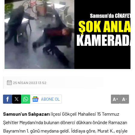
25 NISAN 2023 13:52
A
A
ABONE OL
+
-
Samsun’un Salıpazarı
ilçesi Gökçeli Mahallesi 15 Temmuz
Şehitler Meydanı’nda bulunan dönerci dükkanı önünde Ramazan
Bayramı’nın 1. günü meydana geldi. İddiaya göre, Murat K., eşiyle