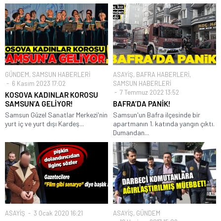
GÜNDEM
,
SAMSUN HABERLERİ
ASAYİŞ
,
BAFRA HABERLERİ
,
6 Kasım 2023 17:02
SAMSUN HABERLERİ
7 Temmuz 2022 13:52
KOSOVA KADINLAR KOROSU
SAMSUN’A GELİYOR!
BAFRA’DA PANİK!
Samsun Güzel Sanatlar Merkezi'nin
Samsun'un Bafra ilçesinde bir
yurt iç ve yurt dışı Kardeş...
apartmanın 1. katında yangın çıktı.
Dumandan...
ASAYİŞ
3 Ocak 2020 16:21
ASAYİŞ
,
GÜNDEM