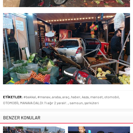
ETİKETLER:
#bakkal
,
#manav
,
araba
,
araç
,
haber
,
kaza
,
manset
,
otomobil
,
OTOMOBİL MANAVA DALDI:1’i ağır 2 yaralı!..
,
samsun
,
şarküteri
BENZER KONULAR