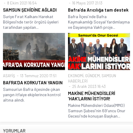
8 Ekim 2021 16:54
16 Mayıs 2017 21:13
SAMSUN ŞEHİDİNE AĞLADI
Bafra’da Arıcılığa tam destek
Suriye Fırat Kalkanı Harekat
Bafra İlçesi`nde Bafra
Bölgesi’nde terör örgütü üyeleri
Kaymakamlığı Sosyal Yardımlaşma
tarafından yapılan...
ve Dayanışma Vakfı proje...
ASAYİŞ
13 Temmuz 2020 17:51
EKONOMİ
,
GÜNDEM
,
SAMSUN
HABERLERİ
BAFRA’DA KORKUTAN YANGIN
25 Aralık 2023 16:43
Samsun’un Bafra ilçesinde çıkan
MAKİNE MÜHENDİSLERİ
yangın itfaiye ekiplerince kontrol
‘HAK’LARINI İSTİYOR!
altına alındı.
Makine Mühendisleri Odası(MMO)
Samsun Şubesi'nin 69'uncu Onur
Gecesi'nde konuşan Başkan...
YORUMLAR