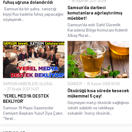
16 Haziran 2017 15:09
fuhuş uğruna dolandırıldı
Samsun’da darbeci
Samsun'da bir şahıs, tanıştığı
komutanlara ağırlaştırılmış
kişiyi Rus kadınla fuhuş yapacağını
müebbet!
söyleyerek...
Samsun'da eski Sahil Güvenlik
Karadeniz Bölge Komutanı Kıdemli
Albay Murat...
SAMSUN HABERLERİ
,
ULUSAL
GÜNDEM
15 Kasım 2019 19:00
27 Aralık 2021 14:57
Öksürüğü kısa sürede kesecek
‘YEREL MEDYA DESTEK
mükemmel 5 çay!
BEKLİYOR’
Geçmeyen inatçı öksürük sağlığınızı
Samsun 19 Mayıs Gazeteciler
tehdit edebilir ve tehlikeye
Cemiyeti Başkanı Yusuf Ziya Çakır,
sokabilir. İnatçı öksürük...
"Yerel...