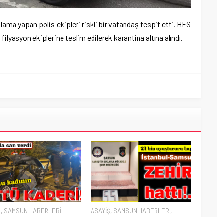
ma yapan polis ekipleri riskli bir vatandaş tespit etti. HES
filyasyon ekiplerine teslim edilerek karantina altına alındı.
Ş
,
SAMSUN HABERLERİ
ASAYİŞ
,
SAMSUN HABERLERİ
,