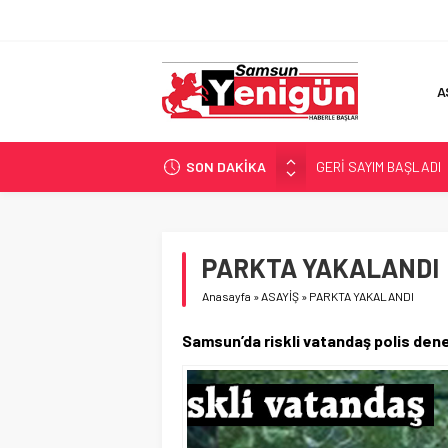
A
SON DAKİKA
GERİ SAYIM BAŞLADI
SAMSUNSPOR’DA HEDE
‘BAFRA’YA YATIRIM YAP
İŞTE FINDIK FİYATI!
PARKTA YAKALANDI
YÖNETİCİ SEÇERKEN
Anasayfa
»
ASAYİŞ
»
PARKTA YAKALANDI
Samsun’da riskli vatandaş polis dene