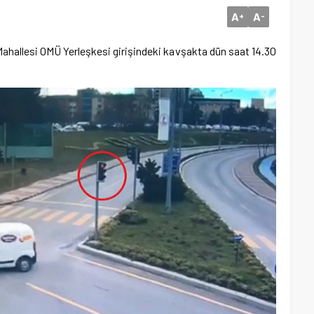
A
A
+
-
hallesi OMÜ Yerleşkesi girişindeki kavşakta dün saat 14.30