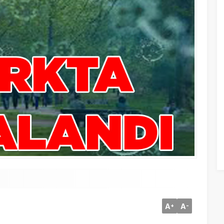
A
A
+
-