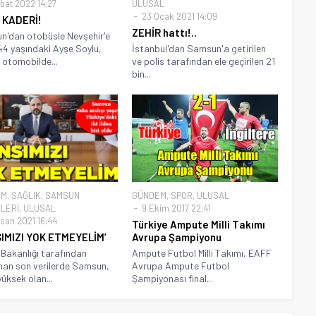
bat 2022 14:27
ULUSAL
23 Ocak 2021 14:09
 KADERİ!
ZEHİR hattı!..
'dan otobüsle Nevşehir'e
44 yaşındaki Ayşe Soylu,
İstanbul'dan Samsun'a getirilen
i otomobilde...
ve polis tarafından ele geçirilen 21
bin...
EM
,
SAĞLIK
,
SAMSUN
GÜNDEM
,
SPOR
,
ULUSAL
LERİ
,
ULUSAL
9 Ekim 2017 22:41
isan 2021 16:44
Türkiye Ampute Milli Takımı
IMIZI YOK ETMEYELİM’
Avrupa Şampiyonu
 Bakanlığı tarafından
Ampute Futbol Milli Takımı, EAFF
nan son verilerde Samsun,
Avrupa Ampute Futbol
yüksek olan...
Şampiyonası final...