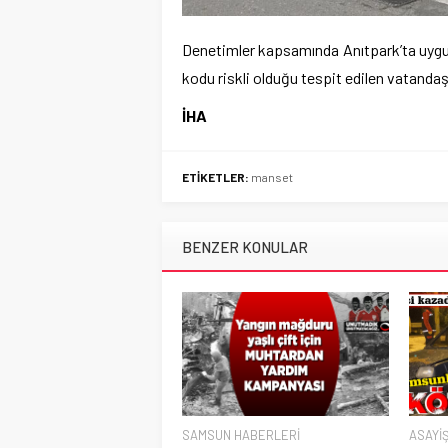
Denetimler kapsamında Anıtpark’ta uygula
kodu riskli olduğu tespit edilen vatandaş 
İHA
ETİKETLER:
manset
BENZER KONULAR
SAMSUN HABERLERİ
ASAYİ