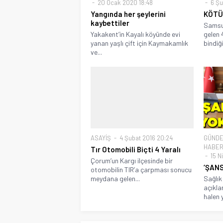
20 Ocak 2020 18:48
6 Şu
Yangında her şeylerini
KÖTÜ
kaybettiler
Samsun
Yakakent’in Kayalı köyünde evi
gelen 
yanan yaşlı çift için Kaymakamlık
bindiğ
ve...
ASAYİŞ
4 Şubat 2016 20:24
GÜND
HABER
Tır Otomobili Biçti 4 Yaralı
15 N
Çorum’un Kargı ilçesinde bir
‘ŞANS
otomobilin TIR’a çarpması sonucu
meydana gelen...
Sağlık
açıkla
halen 