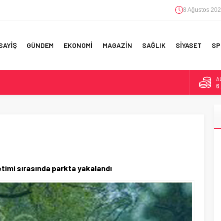
8 Ağustos 202
SAYİŞ
GÜNDEM
EKONOMİ
MAGAZİN
SAĞLIK
SİYASET
SP
A
6
F 5’İNCİLİK!
B
1
IN!’
D
47
 YAPILAN EN BÜYÜK HATALAR
E
5
timi sırasında parkta yakalandı