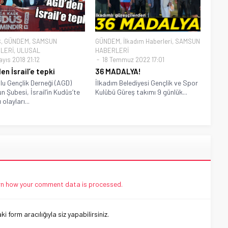
Ş
,
GÜNDEM
,
SAMSUN
GÜNDEM
,
İlkadım Haberleri
,
SAMSUN
LERİ
,
ULUSAL
HABERLERİ
yıs 2018 21:12
18 Temmuz 2022 17:01
en İsrail’e tepki
36 MADALYA!
u Gençlik Derneği (AGD)
İlkadım Belediyesi Gençlik ve Spor
 Şubesi, İsrail’in Kudüs’te
Kulübü Güreş takımı 9 günlük...
 olayları...
n how your comment data is processed.
 form aracılığıyla siz yapabilirsiniz.