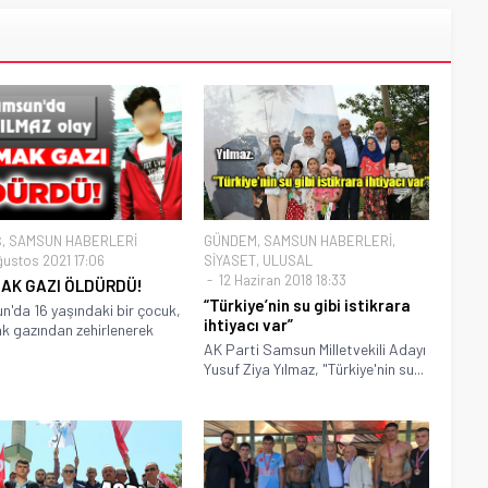
Ş
,
SAMSUN HABERLERİ
GÜNDEM
,
SAMSUN HABERLERİ
,
ğustos 2021 17:06
SİYASET
,
ULUSAL
12 Haziran 2018 18:33
AK GAZI ÖLDÜRDÜ!
“Türkiye’nin su gibi istikrara
'da 16 yaşındaki bir çocuk,
ihtiyacı var”
 gazından zehirlenerek
AK Parti Samsun Milletvekili Adayı
Yusuf Ziya Yılmaz, "Türkiye'nin su...