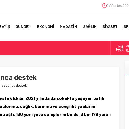
9 Ağustos 202
SAYİŞ
GÜNDEM
EKONOMİ
MAGAZİN
SAĞLIK
SİYASET
SP
B
1
F 5’İNCİLİK!
D
47
IN!’
yunca destek
E
5
 YAPILAN EN BÜYÜK HATALAR
yıl boyunca destek
A
6
stek Ekibi, 2021 yılında da sokakta yaşayan patili
eslenme, sağlık, barınma ve sevgi ihtiyaçlarını
 aştı, 130 yeni yuva sahiplerini buldu, 3 bin 176 yaralı