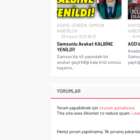
ASAYİŞ
,
GÜNDEM
,
SAMSUN
ASAYİ
HABERLERİ
HABER
26 Kasım 2021 16:27
15 Ma
Samsunlu Avukat KALBİNE
AGD’d
YENİLDİ!
Anadol
Samsun'da 45 yaşındaki bir
Samsun
avukat geçirildiği kalp krizi sonucu
yaptığı
hayatını...
YORUMLAR
Yorum yapabilmek için
oturum açmalısınız
.
This site uses Akismet to reduce spam.
Lear
Henüz yorum yapılmamış. İlk yorumu yukarıdaki