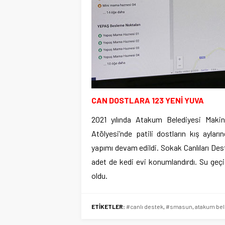
CAN DOSTLARA 123 YENİ YUVA
2021 yılında Atakum Belediyesi Maki
Atölyesi’nde patili dostların kış aylar
yapımı devam edildi. Sokak Canlıları Des
adet de kedi evi konumlandırdı. Su geç
oldu.
ETİKETLER:
#canlı destek
,
#smasun
,
atakum bel