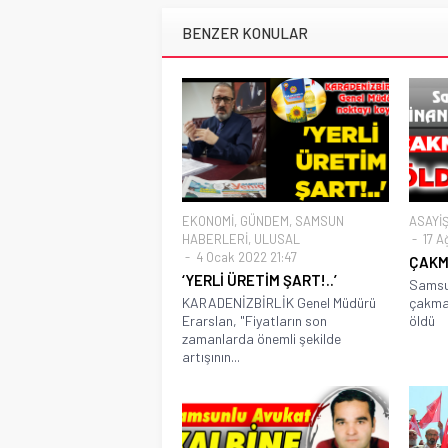
BENZER KONULAR
EKONOMİ
,
GÜNDEM
,
SAMSUN
ASAYİ
HABERLERİ
,
ULUSAL
17 A
4 Ocak 2022 21:47
ÇAKM
‘YERLİ ÜRETİM ŞART!..’
Samsun
KARADENİZBİRLİK Genel Müdürü
çakmak
Erarslan, "Fiyatların son
öldü
zamanlarda önemli şekilde
artışının...