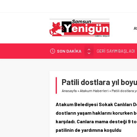
A
SON DAKİKA
GERİ SAYIM BAŞLADI
SAMSUNSPOR’DA HEDE
‘BAFRA’YA YATIRIM YAP
İŞTE FINDIK FİYATI!
Patili dostlara yıl bo
YÖNETİCİ SEÇERKEN
Anasayfa
»
Atakum Haberleri
»
Patili dostlara 
Atakum Belediyesi Sokak Canlıları De
dostların yaşam haklarını korurken b
karşıladı. Canlara mama desteği 9 tonu
patilinin de yardımına koşuldu