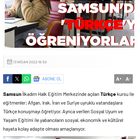
13 NISAN 2022 16:50
A
A
ABONE OL
+
-
Samsun
İlkadım Halk Eğitim Merkezinde açılan
Türkçe
kursu ile
eğitmenler; Afgan, Irak, İran ve Suriye uyruklu vatandaşlara
Türkçe konuşmayı öğretiyor. Ayrıca verilen Sosyal Uyum ve
Yaşam Eğitimi ile yabancıların sosyal, ekonomik ve kültürel
hayata kolay adapte olması amaçlanıyor.