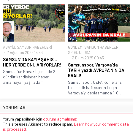
ASAYİŞ
,
SAMSUN HABERLERİ
GÜNDEM
,
SAMSUN HABERLERİ
,
7 Ağustos 2023 15:53
SPOR
,
ULUSAL
3 Ekim 2025 00:43
SAMSUN’DA KAYIP ŞAHIS…
HER YERDE ONU ARIYORLAR!
Samsunspor, Varşova’da
TARİH yazdı AVRUPA’NIN DA
Samsun’un Kavak İlçesi'nde 2
KRALI!
gündür kendisinden haber
alınamayan yaşlı adam...
Samsunspor, UEFA Konferans
Ligi'nin ilk haftasında Legia
Varşova'yı deplasmanda 1-0...
YORUMLAR
Yorum yapabilmek için
oturum açmalısınız
.
This site uses Akismet to reduce spam.
Learn how your comment data
is processed.