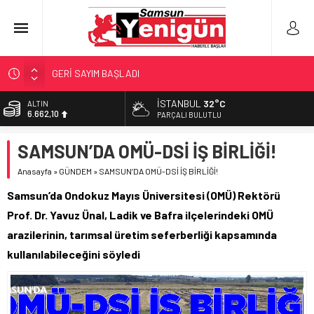
GERİ SAYIM BAŞLADI
SAMSUNSPOR’DA HEDEF 5’İNCİLİK!
İSTANBUL
32°C
ALTIN
6.662,10
‘BAFRA’YA YATIRIM YAPIN!’
PARÇALI BULUTLU
İŞTE FINDIK FİYATI!
BİST
SAMSUN’DA OMÜ-DSİ İŞ BİRLİĞİ!
13.779,39
YÖNETİCİ SEÇERKEN YAPILAN EN BÜYÜK HATALAR
Anasayfa
»
GÜNDEM
»
SAMSUN’DA OMÜ-DSİ İŞ BİRLİĞİ!
DOLAR
47,6954
Samsun’da Ondokuz Mayıs Üniversitesi (OMÜ) Rektörü
EURO
Prof. Dr. Yavuz Ünal, Ladik ve Bafra ilçelerindeki OMÜ
55,1824
arazilerinin, tarımsal üretim seferberliği kapsamında
kullanılabileceğini söyledi