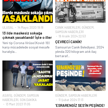
ULUSAL
14 Mayıs 2020 19:18
CANİK HABERLERİ
,
GÜNDEM
,
SAMSUN HABERLERİ
13 ilde maskesiz sokağa
19 Aralık 2024 22:53
çıkmak yasaklandı! İşte o iller
ÇEVRECİ CANİK!
Yeni tip Corona Virüse (Kovid-19)
karşı mücadelede sosyal mesafe
Samsun’un Canik Belediyesi, 2024
kuralıyla...
yılında 320 kilogram atık ilaç
bertaraf...
ASAYİŞ
,
GÜNDEM
,
SAMSUN
GÜNDEM
,
SAMSUN HABERLERİ
HABERLERİ
,
SON DAKİKA
11 Şubat 2024 17:13
13 Mart 2023 17:05
‘ESRARENGİZ SES’İN PEŞİNDE!