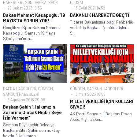
HABERLERİ
,
SON DAKİKA
,
SPOR
ULUSAL
26 Şubat 2023 16:36
13 Eylül 2021 14:52
Bakan Mehmet Kasapoğlu: ’19
BAKANLIK HAREKETE GEÇTİ
MAYIS’TA SORUN YOK!..’
Ticaret Bakanlığına bağlı Rehberlik
Gençlik ve Spor Bakanı Mehmet
ve Teftiş Başkanlığı müfettişleri,
Kasapoğlu, Samsun 19 Mayıs
9...
Stadyumu'nda...
BAFRA HABERLERİ
,
GÜNDEM
,
GÜNDEM
,
SAMSUN HABERLERİ
SAMSUN HABERLERİ
16 Mart 2023 18:59
6 Ağustos 2018 20:05
MİLLETVEKİLLİĞİ İÇİN KOLLARI
Başkan Şahin “Halkımızın
SIVADI!
Zararına Olacak Hiçbir Şeye
AK Parti Samsun İl Başkanı Ersan
İzin Vermem”
Aksu, 4 yılı aşkın...
Samsun Büyükşehir Belediye
Başkanı Zihni Şahin son noktayı
koydu. "Halkımızın...