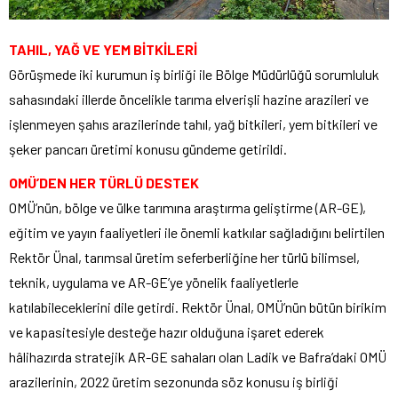
TAHIL, YAĞ VE YEM BİTKİLERİ
Görüşmede iki kurumun iş birliği ile Bölge Müdürlüğü sorumluluk
sahasındaki illerde öncelikle tarıma elverişli hazine arazileri ve
işlenmeyen şahıs arazilerinde tahıl, yağ bitkileri, yem bitkileri ve
şeker pancarı üretimi konusu gündeme getirildi.
OMÜ’DEN HER TÜRLÜ DESTEK
OMÜ’nün, bölge ve ülke tarımına araştırma geliştirme (AR-GE),
eğitim ve yayın faaliyetleri ile önemli katkılar sağladığını belirtilen
Rektör Ünal, tarımsal üretim seferberliğine her türlü bilimsel,
teknik, uygulama ve AR-GE’ye yönelik faaliyetlerle
katılabileceklerini dile getirdi. Rektör Ünal, OMÜ’nün bütün birikim
ve kapasitesiyle desteğe hazır olduğuna işaret ederek
hâlihazırda stratejik AR-GE sahaları olan Ladik ve Bafra’daki OMÜ
arazilerinin, 2022 üretim sezonunda söz konusu iş birliği