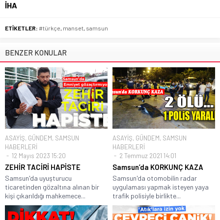
İHA
ETİKETLER:
#türkçe
,
manset
,
samsun
BENZER KONULAR
ASAYİŞ
,
GÜNDEM
,
SAMSUN
ASAYİŞ
,
GÜNDEM
,
SAMSUN
HABERLERİ
HABERLERİ
12 Mayıs 2023 15:20
2 Temmuz 2021 14:01
ZEHİR TACİRİ HAPİSTE
Samsun’da KORKUNÇ KAZA
Samsun'da uyuşturucu
Samsun'da otomobilin radar
ticaretinden gözaltına alınan bir
uygulaması yapmak isteyen yaya
kişi çıkarıldığı mahkemece...
trafik polisiyle birlikte...