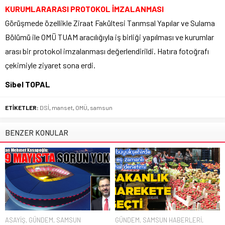
KURUMLARARASI PROTOKOL İMZALANMASI
Görüşmede özellikle Ziraat Fakültesi Tarımsal Yapılar ve Sulama
Bölümü ile OMÜ TUAM aracılığıyla iş birliği yapılması ve kurumlar
arası bir protokol imzalanması değerlendirildi. Hatıra fotoğrafı
çekimiyle ziyaret sona erdi.
Sibel TOPAL
ETİKETLER:
DSİ
,
manset
,
OMÜ
,
samsun
BENZER KONULAR
ASAYİŞ
,
GÜNDEM
,
SAMSUN
GÜNDEM
,
SAMSUN HABERLERİ
,