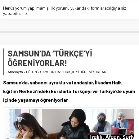
Henüz yorum yapılmamış. İlk yorumu yukarıdaki form aracılığıyla siz
yapabilirsiniz.
SAMSUN’DA ‘TÜRKÇE’Yİ
ÖĞRENİYORLAR!
Anasayfa
»
EĞİTİM
»
SAMSUN’DA ‘TÜRKÇE’Yİ ÖĞRENİYORLAR!
Samsun’da, yabancı uyruklu vatandaşlar, İlkadım Halk
Eğitim Merkezi’ndeki kurslarla Türkçeyi ve Türkiye’de uyum
içinde yaşamayı öğreniyorlar