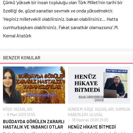
Çünkü ‘yüksek bir insan topluluğu olan Türk Milleti’nin tarihi bir
özelliği de, güzel sanatları sevmek ve onda yükselmektir.
‘Hepiniz milletvekili olabilirsiniz, bakan olabilirsiniz… Hatta
cumhurbaşkanı olabilirsiniz. Fakat sanatkâr olamazsınız’.M.
Kemal Atatürk
BENZER KONULAR
KÖŞE YAZARLARI
GÜNDEM
,
KÖŞE YAZARLARI
,
SAMSUN
8 Mart 2021 13:55
HABERLERİ
,
ULUSAL
18 Haziran 2026 21:00
BUĞDAYDA GÖRÜLEN ZARARLI
HASTALIK VE YABANCI OTLAR
HENÜZ HİKAYE BİTMEDİ