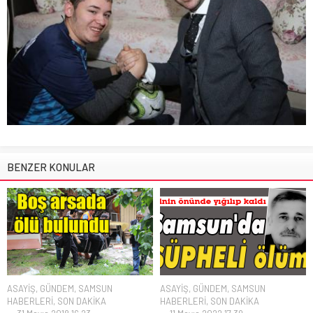
BENZER KONULAR
ASAYİŞ
,
GÜNDEM
,
SAMSUN
ASAYİŞ
,
GÜNDEM
,
SAMSUN
HABERLERİ
,
SON DAKİKA
HABERLERİ
,
SON DAKİKA