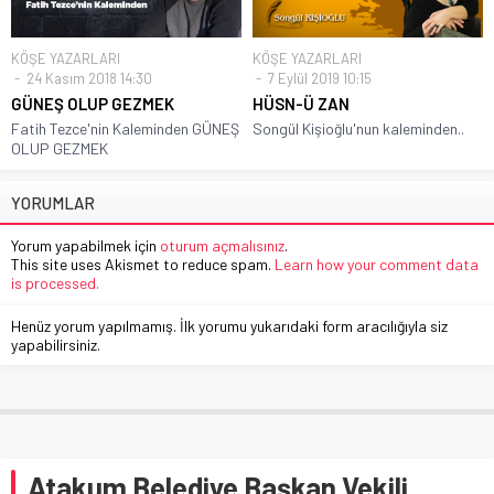
KÖŞE YAZARLARI
KÖŞE YAZARLARI
24 Kasım 2018 14:30
7 Eylül 2019 10:15
GÜNEŞ OLUP GEZMEK
HÜSN-Ü ZAN
Fatih Tezce'nin Kaleminden GÜNEŞ
Songül Kişioğlu'nun kaleminden..
OLUP GEZMEK
YORUMLAR
Yorum yapabilmek için
oturum açmalısınız
.
This site uses Akismet to reduce spam.
Learn how your comment data
is processed.
Henüz yorum yapılmamış. İlk yorumu yukarıdaki form aracılığıyla siz
yapabilirsiniz.
Atakum Belediye Başkan Vekili