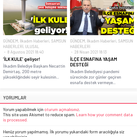
GÜNDEM
,
İlkadım Haberleri
,
SAMSUN
GÜNDEM
,
İlkadım Haberleri
,
SAMSUN
HABERLERİ
,
ULUSAL
HABERLERİ
8 Ağustos 2021 18:40
28 Nisan 2021 18:13
‘İLK KULE’ geliyor!
İLÇE ESNAFINA YAŞAM
DESTEĞİ
İlkadım Belediye Başkanı Necattin
Demirtaş, 200 metre
İlkadım Belediyesi pandemi
yüksekliğindeki seyir kulesinin...
sürecinde zor günler geçiren
esnafa destek vermeye...
YORUMLAR
Yorum yapabilmek için
oturum açmalısınız
.
This site uses Akismet to reduce spam.
Learn how your comment data
is processed.
Henüz yorum yapılmamış. İlk yorumu yukarıdaki form aracılığıyla siz
yapabilirsiniz.