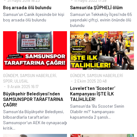
31 Mayıs 2018 16:23
11 Mayıs 2022 17:39
Boş arsada ölü bulundu
Samsun’da ŞÜPHELİ ölüm
Samsun'un Canik ilçesinde bir kişi
Samsun'un Tekkeköy İlçesi'nde 65
boş arsada ölü bulundu
yaşındaki çiftçi, evinin önünde ölü
bulundu
GÜNDEM
,
SAMSUN HABERLERİ
,
GÜNDEM
,
SAMSUN HABERLERİ
SPOR
,
ULUSAL
2 Ekim 2025 20:48
9 Aralık 2025 16:17
Lovelet’ten ‘Scooter’
Büyükşehir Belediyesi’nden
Kampanyası İŞTE İLK
SAMSUNSPOR TARAFTARINA
TALİHLİLER!
ÇAĞRI!
Samsun'da 'Bu Scooter Senin
Samsun'da Büyükşehir Belediyesi,
Olabilir mi?' kampanyası
bilboardlarla taraftarları
kapsamında 2 şanslı...
Samsunspor'un AEK ile oynayacağı
kritik...