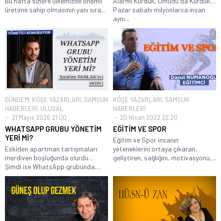
Bu hafta sizlere ülkemizde önemli
Alarmı Kurduk, Umudu da Kurduk…
üretime sahip olmasının yanı sıra...
Pazar sabahı milyonlarca insan
aynı...
GÜNDEM
,
KÖŞE YAZARLARI
,
SAMSUN
KÖŞE YAZARLARI
,
SAMSUN
HABERLERİ
,
ULUSAL
HABERLERİ
21 Mayıs 2026 21:00
20 Nisan 2022 22:20
WHATSAPP GRUBU YÖNETİM
EĞİTİM VE SPOR
YERİ Mİ?
Eğitim ve Spor insanın
Eskiden apartman tartışmaları
yeteneklerini ortaya çıkaran,
merdiven boşluğunda olurdu…
geliştiren, sağlığını, motivasyonu,...
Şimdi ise WhatsApp grubunda....