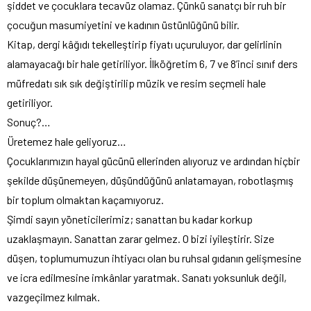
şiddet ve çocuklara tecavüz olamaz. Çünkü sanatçı bir ruh bir
çocuğun masumiyetini ve kadının üstünlüğünü bilir.
Kitap, dergi kâğıdı tekelleştirip fiyatı uçuruluyor, dar gelirlinin
alamayacağı bir hale getiriliyor. İlköğretim 6, 7 ve 8’inci sınıf ders
müfredatı sık sık değiştirilip müzik ve resim seçmeli hale
getiriliyor.
Sonuç?…
Üretemez hale geliyoruz…
Çocuklarımızın hayal gücünü ellerinden alıyoruz ve ardından hiçbir
şekilde düşünemeyen, düşündüğünü anlatamayan, robotlaşmış
bir toplum olmaktan kaçamıyoruz.
Şimdi sayın yöneticilerimiz; sanattan bu kadar korkup
uzaklaşmayın. Sanattan zarar gelmez. O bizi iyileştirir. Size
düşen, toplumumuzun ihtiyacı olan bu ruhsal gıdanın gelişmesine
ve icra edilmesine imkânlar yaratmak. Sanatı yoksunluk değil,
vazgeçilmez kılmak.