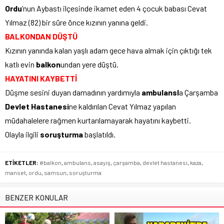
Ordu
‘nun Aybastı ilçesinde ikamet eden 4 çocuk babası Cevat
Yılmaz (82) bir süre önce kızının yanına geldi.
BALKONDAN DÜŞTÜ
Kızının yanında kalan yaşlı adam gece hava almak için çıktığı tek
katlı evin
balkon
undan yere düştü.
HAYATINI KAYBETTİ
Düşme sesini duyan damadının yardımıyla
ambulansl
a Çarşamba
Devlet Hastanesi
ne kaldırılan Cevat Yılmaz yapılan
müdahalelere rağmen kurtarılamayarak hayatını kaybetti.
Olayla ilgili
soruşturma
başlatıldı.
ETİKETLER:
#balkon
,
ambulans
,
asayiş
,
çarşamba
,
devlet hastanesi
,
kaza
,
manset
,
ordu
,
samsun
,
soruşturma
BENZER KONULAR