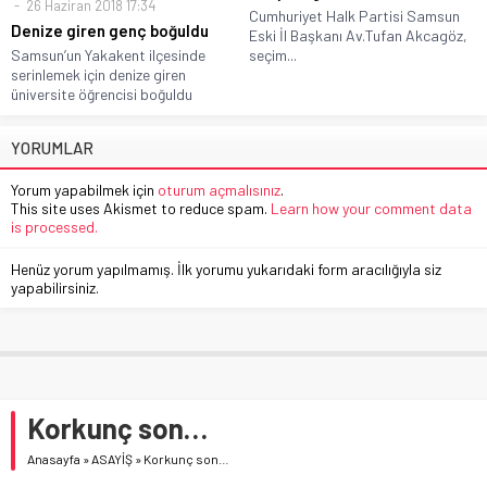
26 Haziran 2018 17:34
Cumhuriyet Halk Partisi Samsun
Denize giren genç boğuldu
Eski İl Başkanı Av.Tufan Akcagöz,
Samsun’un Yakakent ilçesinde
seçim...
serinlemek için denize giren
üniversite öğrencisi boğuldu
YORUMLAR
Yorum yapabilmek için
oturum açmalısınız
.
This site uses Akismet to reduce spam.
Learn how your comment data
is processed.
Henüz yorum yapılmamış. İlk yorumu yukarıdaki form aracılığıyla siz
yapabilirsiniz.
Korkunç son…
Anasayfa
»
ASAYİŞ
»
Korkunç son…