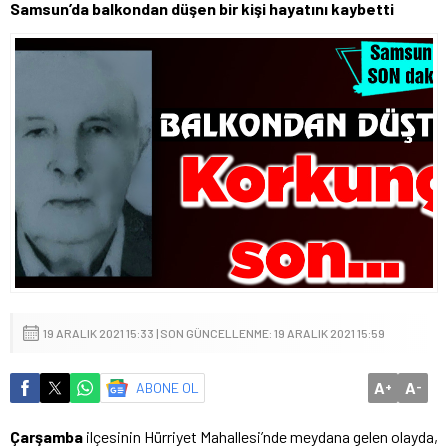
Samsun’da balkondan düşen bir kişi hayatını kaybetti
19 ARALIK 2021 15:33 | SON GÜNCELLENME: 19 ARALIK 2021 15:59
A
A
ABONE OL
+
-
Çarşamba
ilçesinin Hürriyet Mahallesi’nde meydana gelen olayda,