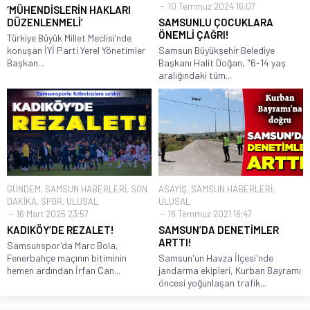
10 Temmuz 2024 16:07
‘MÜHENDİSLERİN HAKLARI
DÜZENLENMELİ’
SAMSUNLU ÇOCUKLARA
ÖNEMLİ ÇAĞRI!
Türkiye Büyük Millet Meclisi’nde
konuşan İYİ Parti Yerel Yönetimler
Samsun Büyükşehir Belediye
Başkan...
Başkanı Halit Doğan, "6-14 yaş
aralığındaki tüm...
GÜNDEM
,
SAMSUN HABERLERİ
,
SON
ASAYİŞ
,
SAMSUN HABERLERİ
,
DAKİKA
,
SPOR
,
ULUSAL
ULUSAL
16 Mart 2025 23:57
16 Temmuz 2021 16:47
KADIKÖY’DE REZALET!
SAMSUN’DA DENETİMLER
ARTTI!
Samsunspor'da Marc Bola,
Fenerbahçe maçının bitiminin
Samsun'un Havza İlçesi'nde
hemen ardından İrfan Can...
jandarma ekipleri, Kurban Bayramı
öncesi yoğunlaşan trafik...