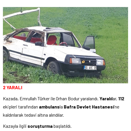
2 YARALI
Kazada, Emrullah Türker ile Orhan Bodur yaralandı.
Yaralıl
ar,
112
ekipleri tarafından
ambulans
la
Bafra Devlet Hastanesi
‘ne
kaldırılarak tedavi altına alındılar.
Kazayla ilgili
soruşturma
başlatıldı.