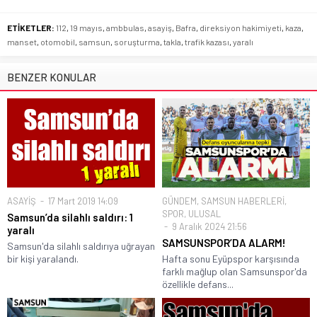
ETİKETLER:
112
,
19 mayıs
,
ambbulas
,
asayiş
,
Bafra
,
direksiyon hakimiyeti
,
kaza
,
manset
,
otomobil
,
samsun
,
soruşturma
,
takla
,
trafik kazası
,
yaralı
BENZER KONULAR
ASAYİŞ
17 Mart 2019 14:09
GÜNDEM
,
SAMSUN HABERLERİ
,
SPOR
,
ULUSAL
Samsun’da silahlı saldırı: 1
9 Aralık 2024 21:56
yaralı
SAMSUNSPOR’DA ALARM!
Samsun'da silahlı saldırıya uğrayan
bir kişi yaralandı.
Hafta sonu Eyüpspor karşısında
farklı mağlup olan Samsunspor'da
özellikle defans...