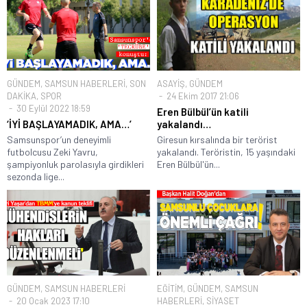
GÜNDEM
,
SAMSUN HABERLERİ
,
SON
ASAYİŞ
,
GÜNDEM
DAKİKA
,
SPOR
24 Ekim 2017 21:06
30 Eylül 2022 18:59
Eren Bülbül’ün katili
‘İYİ BAŞLAYAMADIK, AMA…’
yakalandı…
Samsunspor’un deneyimli
Giresun kırsalında bir terörist
futbolcusu Zeki Yavru,
yakalandı. Teröristin, 15 yaşındaki
şampiyonluk parolasıyla girdikleri
Eren Bülbül'ün...
sezonda lige...
GÜNDEM
,
SAMSUN HABERLERİ
EĞİTİM
,
GÜNDEM
,
SAMSUN
20 Ocak 2023 17:10
HABERLERİ
,
SİYASET