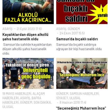
ASAYİŞ
21 Eylül 2020 17:10
ASAYİŞ
,
GÜNDEM
24 Ekim 2017 15:51
Kayalıklardan düşen alkollü
şahıs hastanelik oldu
Samsun’da bıçaklı saldırı
Samsun'da sahilde kayalıklardan
Samsun'da bıçaklı saldırıya
düşen alkollü şahıs hastanelik
uğrayan bir kişi hastanelik oldu
oldu.
19 MAYIS HABERLERİ
,
ALAÇAM
GÜNDEM
,
SAMSUN HABERLERİ
,
HABERLERİ
,
ASAYİŞ
,
BAFRA
SİYASET
,
ULUSAL
HABERLERİ
,
GÜNDEM
,
SON DAKİKA
,
8 Haziran 2018 17:41
ULUSAL
“Seçeneğimiz Muharrem İnce”