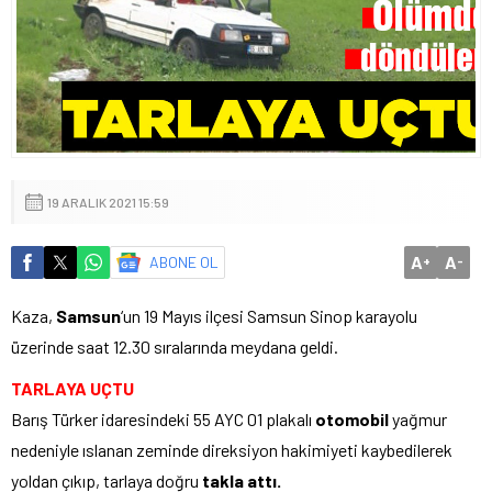
19 ARALIK 2021 15:59
A
A
ABONE OL
+
-
Kaza,
Samsun
‘un 19 Mayıs ilçesi Samsun Sinop karayolu
üzerinde saat 12.30 sıralarında meydana geldi.
TARLAYA UÇTU
Barış Türker idaresindeki 55 AYC 01 plakalı
otomobil
yağmur
nedeniyle ıslanan zeminde direksiyon hakimiyeti kaybedilerek
yoldan çıkıp, tarlaya doğru
takla attı.