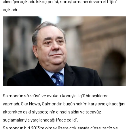
alındığını açıkladı. İskoç polisi, soruşturmanın devam ettiğini
açıkladı.
Salmond’ın sözcüsü ve avukatı konuyla ilgili bir açıklama
yapmadı. Sky News, Salmond’ın bugün hakim karşısına çıkacağını
aktarırken eski siyasetçinin cinsel saldırı ve tecavüz
suçlamalarıyla yargılanacağı ifade edildi.
Salmond’ın biri 2013’te olmak üzere çok sayıda cinsel taciz ve