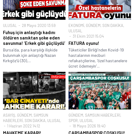
ULUSAL
28 Mayıs 2020 13:59
EKONOMİ
,
GÜNDEM
,
SON DAKİKA
,
ULUSAL
Fuhuş için anlaştığı kadını
31 Ekim 2021 15:04
öldüren sanıktan şoke eden
savunma! ‘Erkek gibi güçlüydü’
FATURA oyunu!
Bursa'da, para karşılığı ilişkide
Tüketiciler Birliği'nden Kovid-19
bulunmak için anlaştığı Nazan
hastalarının mecburi
Kırkgöz’ü (30),...
refakatçilerine, 'özel hastanelere
ücret ödemeyin'...
ASAYİŞ
,
GÜNDEM
,
SAMSUN
GÜNDEM
,
SAMSUN HABERLERİ
,
HABERLERİ
,
SON DAKİKA
,
ULUSAL
SPOR
,
ULUSAL
1 Haziran 2022 14:12
18 Mayıs 2026 19:40
MAHKEME KARARI!..
ÇARŞAMBASPOR COŞKUSU!