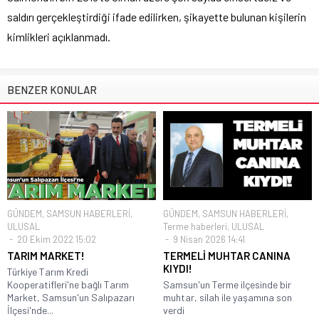
saldırı gerçekleştirdiği ifade edilirken, şikayette bulunan kişilerin
kimlikleri açıklanmadı.
BENZER KONULAR
GÜNDEM
,
SAMSUN HABERLERİ
,
GÜNDEM
,
SAMSUN HABERLERİ
,
ULUSAL
Terme haberleri
,
ULUSAL
20 Ekim 2022 15:02
9 Nisan 2026 14:41
TARIM MARKET!
TERMELİ MUHTAR CANINA
KIYDI!
Türkiye Tarım Kredi
Kooperatifleri'ne bağlı Tarım
Samsun'un Terme ilçesinde bir
Market, Samsun'un Salıpazarı
muhtar, silah ile yaşamına son
İlçesi'nde...
verdi