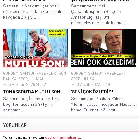
Samsun'un Atakum ilçesindeki
Samsun temsilcisi
eğlence mekanında çıkan silahlı
Çarşambaspor'un Bölgesel
kavgada 2 kişiyi...
Amatör Lig Play-Off
mücadelesinde finale kalması...
GÜNDEM
,
SAMSUN HABERLERİ
,
SON
GÜNDEM
,
SAMSUN HABERLERİ
,
DAKİKA
,
SPOR
,
ULUSAL
SPOR
,
ULUSAL
13 Haziran 2025 20:52
10 Aralık 2023 15:39
TOMASSON’DA MUTLU SON!
‘SENİ ÇOK ÖZLEDİM!..’
Samsunspor, İzlandalı sol bek
Samsunspor Başkanı Yüksel
Logi Tomasson ile 4+1 yıllık
Yıldırım, sosyal medyadan Mustafa
sözleşme...
Kemal Erkanat’ın 3'üncü...
YORUMLAR
Yorum yapabilmek için
oturum açmalısınız
.