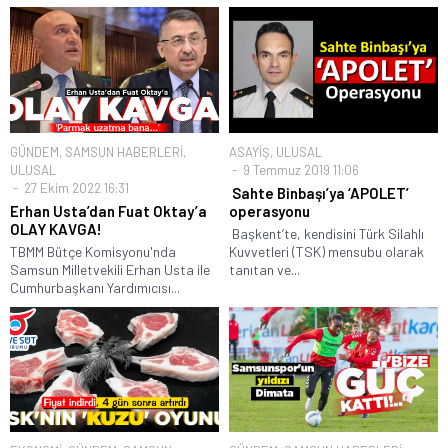
GÜNDEM
,
SAMSUN HABERLERİ
,
ASAYİŞ
,
ULUSAL
ULUSAL
9 Temmuz 2019 11:06
27 Ekim 2022 16:31
Sahte Binbaşı’ya ‘APOLET’
Erhan Usta’dan Fuat Oktay’a
operasyonu
OLAY KAVGA!
Başkent’te, kendisini Türk Silahlı
TBMM Bütçe Komisyonu'nda
Kuvvetleri (TSK) mensubu olarak
Samsun Milletvekili Erhan Usta ile
tanıtan ve...
Cumhurbaşkanı Yardımıcısı...