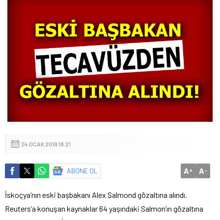
24 OCAK 2019 18:21
A
A
ABONE OL
+
-
İskoçya’nın eski başbakanı Alex Salmond gözaltına alındı.
Reuters’a konuşan kaynaklar 64 yaşındaki Salmon’ın gözaltına