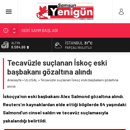
GERİ SAYIM BAŞLADI
SAMSUNSPOR’DA HEDEF 5’İNCİLİK!
İSTANBUL
31°C
ALTIN
6.584,66
‘BAFRA’YA YATIRIM YAPIN!’
PARÇALI BULUTLU
İŞTE FINDIK FİYATI!
BİST
Tecavüzle suçlanan İskoç eski
13.889,75
YÖNETİCİ SEÇERKEN YAPILAN EN BÜYÜK HATALAR
başbakanı gözaltına alındı
DOLAR
47,7046
Anasayfa
»
ULUSAL
»
Tecavüzle suçlanan İskoç eski başbakanı gözaltına
alındı
EURO
55,0051
İskoçya’nın eski başbakanı Alex Salmond gözaltına alındı.
Reuters’ın kaynaklardan elde ettiği bilgilerde 64 yaşındaki
Salmond’un cinsel saldırı ve tecavüz suçlamasıyla
yakalandığı belirtildi.