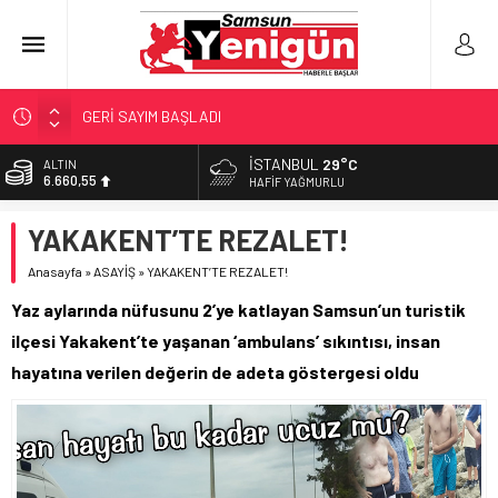
GERİ SAYIM BAŞLADI
SAMSUNSPOR’DA HEDEF 5’İNCİLİK!
İSTANBUL
29°C
BİST
13.779,39
‘BAFRA’YA YATIRIM YAPIN!’
HAFIF YAĞMURLU
İŞTE FINDIK FİYATI!
DOLAR
YAKAKENT’TE REZALET!
47,7111
YÖNETİCİ SEÇERKEN YAPILAN EN BÜYÜK HATALAR
Anasayfa
»
ASAYİŞ
»
YAKAKENT’TE REZALET!
EURO
55,1881
Yaz aylarında nüfusunu 2’ye katlayan Samsun’un turistik
ALTIN
ilçesi Yakakent’te yaşanan ‘ambulans’ sıkıntısı, insan
6.660,55
hayatına verilen değerin de adeta göstergesi oldu