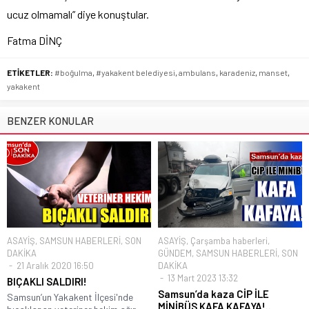
ucuz olmamalı” diye konuştular.
Fatma DİNÇ
ETİKETLER:
#boğulma
,
#yakakent belediyesi
,
ambulans
,
karadeniz
,
manset
,
yakakent
BENZER KONULAR
ASAYİŞ
,
SAMSUN HABERLERİ
,
SON
ASAYİŞ
,
Çarşamba haberleri
,
DAKİKA
GÜNDEM
,
SAMSUN HABERLERİ
,
SON
21 Aralık 2020 16:50
DAKİKA
13 Mart 2023 13:32
BIÇAKLI SALDIRI!
Samsun’da kaza CİP İLE
Samsun’un Yakakent İlçesi'nde
MİNİBÜS KAFA KAFAYA!..