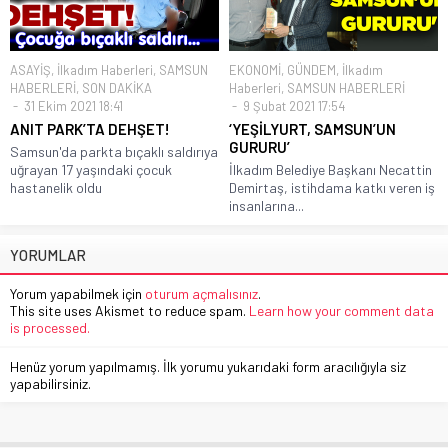
ASAYİŞ
,
İlkadım Haberleri
,
SAMSUN
EKONOMİ
,
GÜNDEM
,
İlkadım
HABERLERİ
,
SON DAKİKA
Haberleri
,
SAMSUN HABERLERİ
31 Ekim 2021 18:41
9 Şubat 2021 17:54
ANIT PARK’TA DEHŞET!
‘YEŞİLYURT, SAMSUN’UN
GURURU’
Samsun'da parkta bıçaklı saldırıya
uğrayan 17 yaşındaki çocuk
İlkadım Belediye Başkanı Necattin
hastanelik oldu
Demirtaş, istihdama katkı veren iş
insanlarına...
YORUMLAR
Yorum yapabilmek için
oturum açmalısınız
.
This site uses Akismet to reduce spam.
Learn how your comment data
is processed.
Henüz yorum yapılmamış. İlk yorumu yukarıdaki form aracılığıyla siz
yapabilirsiniz.