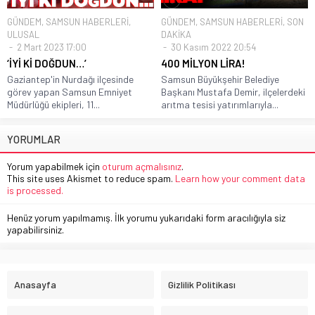
GÜNDEM
,
SAMSUN HABERLERİ
,
GÜNDEM
,
SAMSUN HABERLERİ
,
SON
ULUSAL
DAKİKA
2 Mart 2023 17:00
30 Kasım 2022 20:54
‘İYİ Kİ DOĞDUN…’
400 MİLYON LİRA!
Gaziantep'in Nurdağı ilçesinde
Samsun Büyükşehir Belediye
görev yapan Samsun Emniyet
Başkanı Mustafa Demir, ilçelerdeki
Müdürlüğü ekipleri, 11...
arıtma tesisi yatırımlarıyla...
YORUMLAR
Yorum yapabilmek için
oturum açmalısınız
.
This site uses Akismet to reduce spam.
Learn how your comment data
is processed.
Henüz yorum yapılmamış. İlk yorumu yukarıdaki form aracılığıyla siz
yapabilirsiniz.
Anasayfa
Gizlilik Politikası