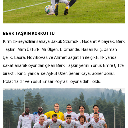
BERK TAŞKIN KORKUTTU
Kırmızı-Beyazlılar sahaya Jakub Szumski, Mücahit Albayrak, Berk
Taşkın, Alim Öztürk, Ali Ülgen, Diomande, Hasan Kılıç, Osman
Çelik, Laura, Novikovas ve Ahmet Sagat 11’i ile çıktı. İlk yarıda
sakatlanarak oyundan çıkan Berk Taşkın yerini Yunus Emre Çift’e
bıraktı. İkinci yarıda ise Aykut Özer, Şener Kaya, Soner Gönül,
Polat Yaldır ve Yusuf Ensar Poyrazlı oyuna dahil oldu.