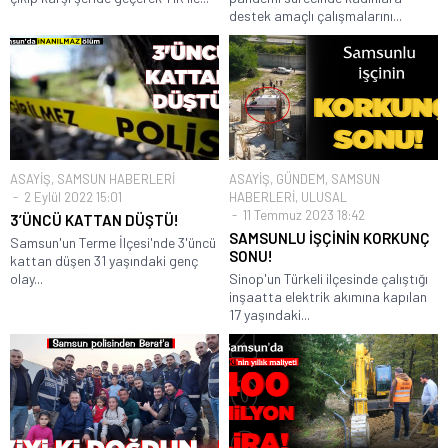
destek amaçlı çalışmalarını...
ASAYİŞ
,
SAMSUN HABERLERİ
ASAYİŞ
,
GÜNDEM
,
SAMSUN
2 Eylül 2022 15:01
HABERLERİ
,
ULUSAL
11 Temmuz 2023 18:42
3’ÜNCÜ KATTAN DÜŞTÜ!
SAMSUNLU İŞÇİNİN KORKUNÇ
Samsun'un Terme İlçesi'nde 3'üncü
SONU!
kattan düşen 31 yaşındaki genç
olay...
Sinop'un Türkeli ilçesinde çalıştığı
inşaatta elektrik akımına kapılan
17 yaşındaki...