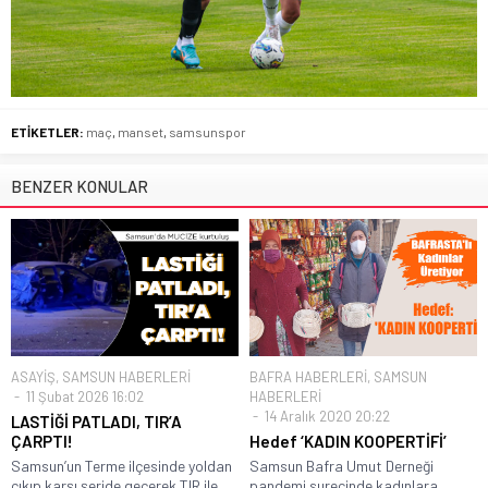
ETİKETLER:
maç
,
manset
,
samsunspor
BENZER KONULAR
ASAYİŞ
,
SAMSUN HABERLERİ
BAFRA HABERLERİ
,
SAMSUN
11 Şubat 2026 16:02
HABERLERİ
14 Aralık 2020 20:22
LASTİĞİ PATLADI, TIR’A
ÇARPTI!
Hedef ‘KADIN KOOPERTİFİ’
Samsun’un Terme ilçesinde yoldan
Samsun Bafra Umut Derneği
çıkıp karşı şeride geçerek TIR ile...
pandemi surecinde kadınlara