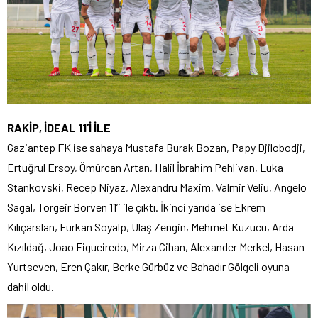
RAKİP, İDEAL 11’İ İLE
Gaziantep FK ise sahaya Mustafa Burak Bozan, Papy Djilobodji,
Ertuğrul Ersoy, Ömürcan Artan, Halil İbrahim Pehlivan, Luka
Stankovski, Recep Niyaz, Alexandru Maxim, Valmir Veliu, Angelo
Sagal, Torgeir Borven 11’i ile çıktı. İkinci yarıda ise Ekrem
Kılıçarslan, Furkan Soyalp, Ulaş Zengin, Mehmet Kuzucu, Arda
Kızıldağ, Joao Figueiredo, Mirza Cihan, Alexander Merkel, Hasan
Yurtseven, Eren Çakır, Berke Gürbüz ve Bahadır Gölgeli oyuna
dahil oldu.