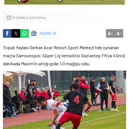
17 TEMMUZ 2022 18:54
A
A
ABONE OL
+
-
Topuk Yaylası Serkan Acar Resort Sport Merkezi’nde oynanan
maçta Samsunspor, Süper Lig temsilcisi Gaziantep FK’ya 4’üncü
dakikada Maxim’in attığı golle 1-0 mağlpu oldu.