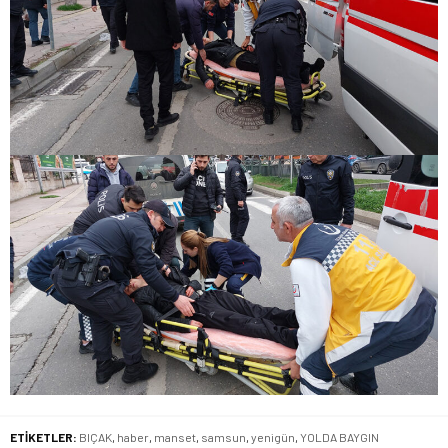
ETİKETLER:
BIÇAK
,
haber
,
manset
,
samsun
,
yenigün
,
YOLDA BAYGIN