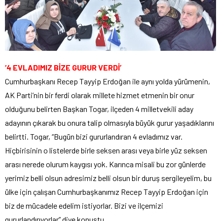
‘4 EVLADIMIZ BİZE GURUR VERDİ’
Cumhurbaşkanı Recep Tayyip Erdoğan ile aynı yolda yürümenin,
AK Parti’nin bir ferdi olarak millete hizmet etmenin bir onur
olduğunu belirten Başkan Togar, ilçeden 4 milletvekili aday
adayının çıkarak bu onura talip olmasıyla büyük gurur yaşadıklarını
belirtti. Togar, “Bugün bizi gururlandıran 4 evladımız var.
Hiçbirisinin o listelerde birle seksen arası veya birle yüz seksen
arası nerede olurum kaygısı yok. Karınca misali bu zor günlerde
yerimiz belli olsun adresimiz belli olsun bir duruş sergileyelim, bu
ülke için çalışan Cumhurbaşkanımız Recep Tayyip Erdoğan için
biz de mücadele edelim istiyorlar. Bizi ve ilçemizi
gururlandırıyorlar” diye konuştu.