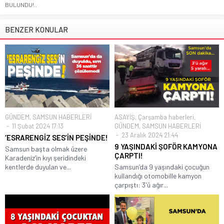
BULUNDU!..
BENZER KONULAR
GÜNDEM
,
SAMSUN HABERLERİ
ASAYİŞ
,
Çarşamba haberleri
,
11 Şubat 2024 17:13
GÜNDEM
,
SAMSUN HABERLERİ
23 Aralık 2024 21:44
‘ESRARENGİZ SES’İN PEŞİNDE!
9 YAŞINDAKİ ŞOFÖR KAMYONA
Samsun başta olmak üzere
ÇARPTI!
Karadeniz’in kıyı şeridindeki
kentlerde duyulan ve...
Samsun’da 9 yaşındaki çocuğun
kullandığı otomobille kamyon
çarpıştı: 3'ü ağır...