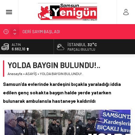
GERİ SAYIM BAŞLADI
SAMSUNSPOR’DA HEDEF 5’İNCİLİK!
İSTANBUL
32°C
ALTIN
6.662,10
‘BAFRA’YA YATIRIM YAPIN!’
PARÇALI BULUTLU
İŞTE FINDIK FİYATI!
BİST
YOLDA BAYGIN BULUNDU!..
13.779,39
YÖNETİCİ SEÇERKEN YAPILAN EN BÜYÜK HATALAR
Anasayfa
»
ASAYİŞ
»
YOLDA BAYGIN BULUNDU!..
DOLAR
47,6954
Samsun’da evlerinde kardeşini bıçakla yaraladığı iddia
EURO
edilen genç sokakta baygın halde yerde yatarken
55,1824
bulunarak ambulansla hastaneye kaldırıldı