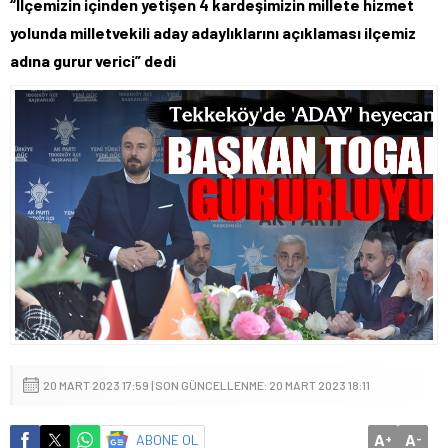
“İlçemizin içinden yetişen 4 kardeşimizin millete hizmet
yolunda milletvekili aday adaylıklarını açıklaması ilçemiz
adına gurur verici” dedi
20 MART 2023 17:59 | SON GÜNCELLENME: 20 MART 2023 18:11
A
A
ABONE OL
+
-