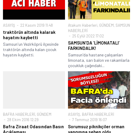
ASAYİŞ
22 Kasım 2019 11:48
Atakum Haberleri
,
GÜNDEM
,
SAMSUN
HABERLERİ
traktörün altında kalarak
25 Eylül 2022 17:02
hayatını kaybetti
SAMSUN’DA ‘LİMONATALI’
Samsun'un Vezirköprü ilçesinde
FARKINDALIK!
traktörün altında kalan çocuk
hayatını kaybetti.
Samsun'da hastane çalışanları
limonata, sarı balon ve rakamlarla
çocukluk çağındaki...
BAFRA HABERLERİ
,
GÜNDEM
ASAYİŞ
,
BAFRA HABERLERİ
28 Ekim 2016 12:29
7 Temmuz 2019 16:07
Bafra Ziraat Odasından Basın
Sorumsuz piknikçiler orman
Açıklaması
yangınına sebep oldu