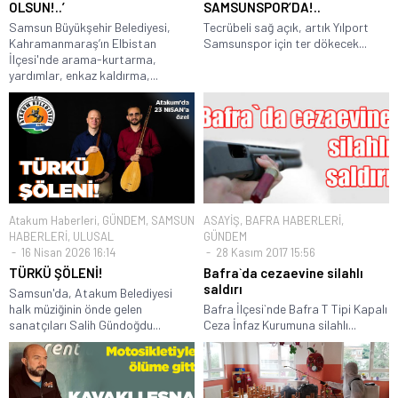
OLSUN!..’
SAMSUNSPOR’DA!..
Samsun Büyükşehir Belediyesi,
Tecrübeli sağ açık, artık Yılport
Kahramanmaraş’ın Elbistan
Samsunspor için ter dökecek...
İlçesi'nde arama-kurtarma,
yardımlar, enkaz kaldırma,...
Atakum Haberleri
,
GÜNDEM
,
SAMSUN
ASAYİŞ
,
BAFRA HABERLERİ
,
HABERLERİ
,
ULUSAL
GÜNDEM
16 Nisan 2026 16:14
28 Kasım 2017 15:56
TÜRKÜ ŞÖLENİ!
Bafra`da cezaevine silahlı
saldırı
Samsun'da, Atakum Belediyesi
halk müziğinin önde gelen
Bafra İlçesi`nde Bafra T Tipi Kapalı
sanatçıları Salih Gündoğdu...
Ceza İnfaz Kurumuna silahlı...