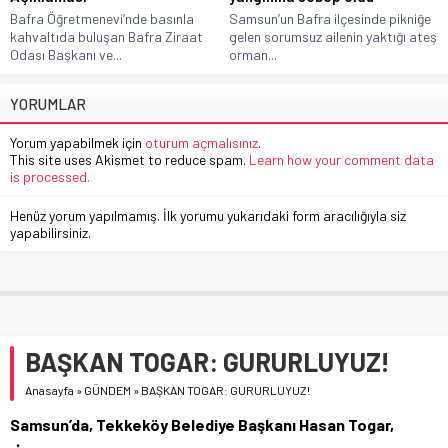
Bafra Öğretmenevi’nde basınla
Samsun’un Bafra ilçesinde pikniğe
kahvaltıda buluşan Bafra Ziraat
gelen sorumsuz ailenin yaktığı ateş
Odası Başkanı ve...
orman...
YORUMLAR
Yorum yapabilmek için
oturum açmalısınız
.
This site uses Akismet to reduce spam.
Learn how your comment data
is processed.
Henüz yorum yapılmamış. İlk yorumu yukarıdaki form aracılığıyla siz
yapabilirsiniz.
BAŞKAN TOGAR: GURURLUYUZ!
Anasayfa
»
GÜNDEM
»
BAŞKAN TOGAR: GURURLUYUZ!
Samsun’da, Tekkeköy Belediye Başkanı Hasan Togar,