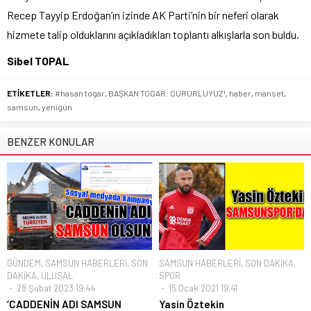
Recep Tayyip Erdoğan’ın izinde AK Parti’nin bir neferi olarak
hizmete talip olduklarını açıkladıkları toplantı alkışlarla son buldu.
Sibel TOPAL
ETİKETLER:
#hasan togar
,
BAŞKAN TOGAR: GURURLUYUZ!
,
haber
,
manset
,
samsun
,
yenigün
BENZER KONULAR
GÜNDEM
,
SAMSUN HABERLERİ
,
SON
SAMSUN HABERLERİ
,
SON DAKİKA
,
DAKİKA
,
ULUSAL
SPOR
28 Şubat 2023 19:44
15 Ocak 2021 19:41
‘CADDENİN ADI SAMSUN
Yasin Öztekin