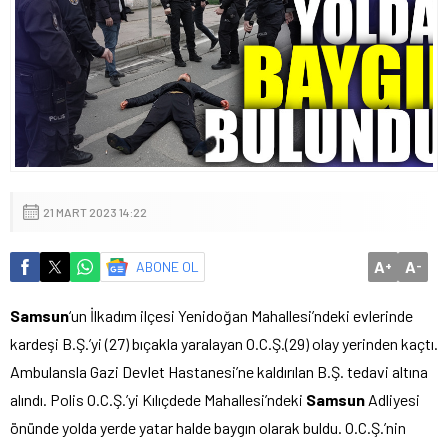
21 MART 2023 14:22
A
A
ABONE OL
+
-
Samsun
‘un İlkadım ilçesi Yenidoğan Mahallesi’ndeki evlerinde
kardeşi B.Ş.’yi (27) bıçakla yaralayan O.C.Ş.(29) olay yerinden kaçtı.
Ambulansla Gazi Devlet Hastanesi’ne kaldırılan B.Ş. tedavi altına
alındı. Polis O.C.Ş.’yi Kılıçdede Mahallesi’ndeki
Samsun
Adliyesi
önünde yolda yerde yatar halde baygın olarak buldu. O.C.Ş.’nin