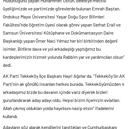
Müdürlüğünü yapan Muhammet Üstün, belediye meclisi
üyeliğimizde ve partimizde görevlerde bulunan Emrah Baştan,
Ondokuz Mayıs Üniversitesi Yaşar Doğu Spor Bilimleri
Fakültesi’nde öğretim üyesi olarak görev yapan Serhat Erail ve
Samsun Üniversitesi Kütüphane ve Dokümantasyon Daire
Başkanlığı yapan Ömer Naci Yılmaz her biri birbirinden değerli
isimler. Birlikte dava ve yol arkadaşlığı yaptığımız bu
kardeşlerimizin hizmet yolunda Rabbim yar ve yardımcıları olsun”
dedi.
AK Parti Tekkeköy İlçe Başkanı Hayri Ağırlar da, “Tekkeköy’ün AK
Parti’nin ak gönüllü insanları herkes burada. Tekkeköyümüzden 4
arkadaşımız bizde bu davanın içinde varız diyerek bizleri
gururlandırarak aday adayı oldu. Hepsi bizim ilçemizin evlatları.
Allah çıkmış oldukları yolda hayırlısını nasip etsin” ifadelerini
kullandı.
Adayların söz alarak kendilerini tanıttıkları ve Cumhurbaşkanı