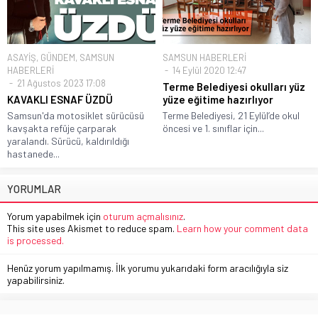
ASAYİŞ
,
GÜNDEM
,
SAMSUN
SAMSUN HABERLERİ
HABERLERİ
14 Eylül 2020 12:47
21 Ağustos 2023 17:08
Terme Belediyesi okulları yüz
KAVAKLI ESNAF ÜZDÜ
yüze eğitime hazırlıyor
Samsun'da motosiklet sürücüsü
Terme Belediyesi, 21 Eylül’de okul
kavşakta refüje çarparak
öncesi ve 1. sınıflar için...
yaralandı. Sürücü, kaldırıldığı
hastanede...
YORUMLAR
Yorum yapabilmek için
oturum açmalısınız
.
This site uses Akismet to reduce spam.
Learn how your comment data
is processed.
Henüz yorum yapılmamış. İlk yorumu yukarıdaki form aracılığıyla siz
yapabilirsiniz.