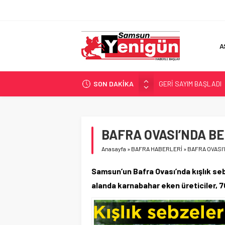
A
SON DAKİKA
GERİ SAYIM BAŞLADI
SAMSUNSPOR’DA HEDE
‘BAFRA’YA YATIRIM YAP
İŞTE FINDIK FİYATI!
BAFRA OVASI’NDA BE
YÖNETİCİ SEÇERKEN
Anasayfa
»
BAFRA HABERLERİ
»
BAFRA OVASI’
Samsun’un Bafra Ovası’nda kışlık seb
alanda karnabahar eken üreticiler, 7