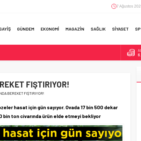
7 Ağustos 202
SAYİŞ
GÜNDEM
EKONOMİ
MAGAZİN
SAĞLIK
SİYASET
SP
A
6
F 5’İNCİLİK!
B
1
IN!’
REKET FIŞTIRIYOR!
D
4
 YAPILAN EN BÜYÜK HATALAR
NDA BEREKET FIŞTIRIYOR!
E
5
zeler hasat için gün sayıyor. Ovada 17 bin 500 dekar
0 bin ton civarında ürün elde etmeyi bekliyor