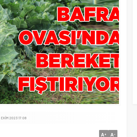
 EKIM 2023 17:08
A
A
+
-