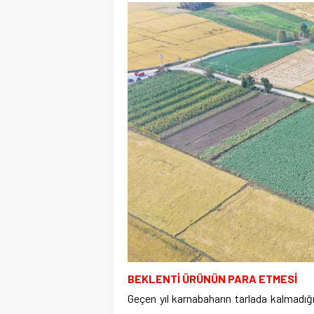
BEKLENTİ ÜRÜNÜN PARA ETMESİ
Geçen yıl karnabaharın tarlada kalmadığ