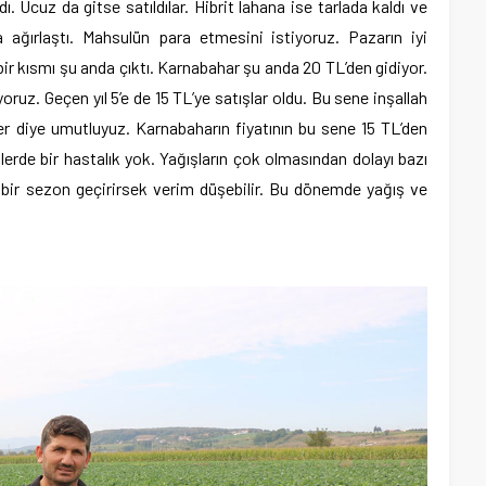
ı. Ucuz da gitse satıldılar. Hibrit lahana ise tarlada kaldı ve
kça ağırlaştı. Mahsulün para etmesini istiyoruz. Pazarın iyi
ir kısmı şu anda çıktı. Karnabahar şu anda 20 TL’den gidiyor.
oruz. Geçen yıl 5’e de 15 TL’ye satışlar oldu. Bu sene inşallah
der diye umutluyuz. Karnabaharın fiyatının bu sene 15 TL’den
rde bir hastalık yok. Yağışların çok olmasından dolayı bazı
lı bir sezon geçirirsek verim düşebilir. Bu dönemde yağış ve