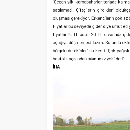
“Geçen yılki karnabaharlar tarlada kalmad
satılamadı. Çiftçilerin girdikleri oldu
oluşması gerekiyor. Erkencilerin çok az b
Fiyatlar bu seviyede gider diye umut ediy
fiyatlar 15 TL üstü, 20 TL civarında gi
aşağıya düşmemesi lazım. Şu anda ekinle
bölgelerde ekinleri su kesti. Çok yağış
hastalık açısından sıkıntımız yok” dedi.
İHA