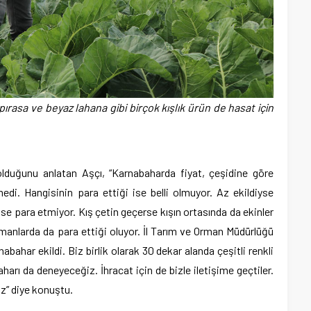
pırasa ve beyaz lahana gibi birçok kışlık ürün de hasat için
lduğunu anlatan Aşçı, “Karnabaharda fiyat, çeşidine göre
medi. Hangisinin para ettiği ise belli olmuyor. Az ekildiyse
ise para etmiyor. Kış çetin geçerse kışın ortasında da ekinler
amanlarda da para ettiği oluyor. İl Tarım ve Orman Müdürlüğü
nabahar ekildi. Biz birlik olarak 30 dekar alanda çeşitli renkli
arı da deneyeceğiz. İhracat için de bizle iletişime geçtiler.
iz” diye konuştu.