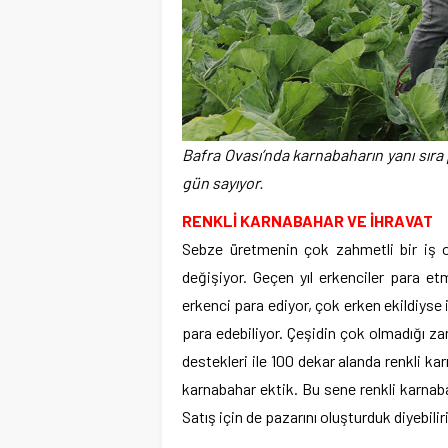
Bafra Ovası’nda karnabaharın yanı sıra 
gün sayıyor.
RENKLİ KARNABAHAR VE İHRAVAT
Sebze üretmenin çok zahmetli bir iş o
değişiyor. Geçen yıl erkenciler para et
erkenci para ediyor, çok erken ekildiyse 
para edebiliyor. Çeşidin çok olmadığı z
destekleri ile 100 dekar alanda renkli kar
karnabahar ektik. Bu sene renkli karnabah
Satış için de pazarını oluşturduk diyebilir